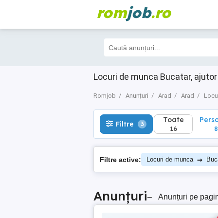
rom
job
.ro
Toate
Perso
Filtre
3
16
8
Locuri de munca Bucatar, ajuto
Romjob
Anunțuri
Arad
Arad
Locu
Toate
Pers
Filtre
3
16
8
→
Filtre active:
Locuri de munca
Buca
Anunțuri
–
Anunțuri pe pagi