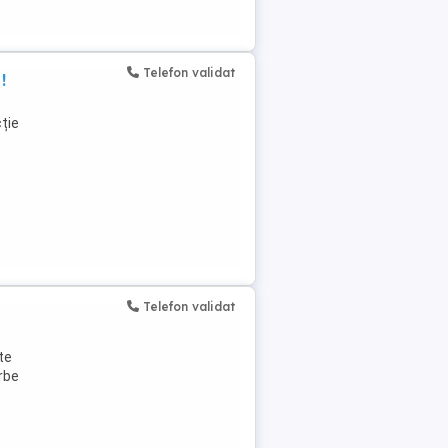
Telefon validat
!
cție
Telefon validat
te
orbe