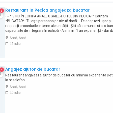
Restaurant in Pecica angajeaza bucatar
1
--- * VINO ÎN ECHIPA ANALEX GRILL & CHILL DIN PECICA! * Căutăm
*BUCĂTAR*! Tu ești persoana potrivită dacă: - Te adaptezi ușor și
respecți procedurile interne ale unității - Știi să comunici și ai o bu
capacitate de integrare în echipă - Ai minim 1 an experiență - dar 
ai pasiune, te învățăm ...
Arad, Arad
21 iulie
Angajez ajutor de bucatar
4
Restaurant angajează ajutor de bucătar cu minima experienta Deta
la nr telefon
Arad, Arad
20 iulie