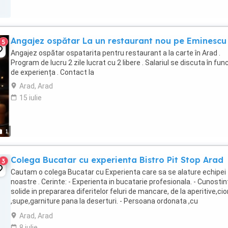
Angajez ospătar La un restaurant nou pe Eminescu 
5
Angajez ospătar ospatarita pentru restaurant a la carte în Arad .
Program de lucru 2 zile lucrat cu 2 libere . Salariul se discuta în fun
de experiența . Contact la
Arad, Arad
15 iulie
1
Colega Bucatar cu experienta Bistro Pit Stop Arad
3
Cautam o colega Bucatar cu Experienta care sa se alature echipei
noastre . Cerinte: - Experienta in bucatarie profesionala. - Cunostin
solide in prepararea diferitelor feluri de mancare, de la aperitive,ci
,supe,garniture pana la deserturi. - Persoana ordonata ,cu
initiativa,indemanare si ...
Arad, Arad
8 iulie