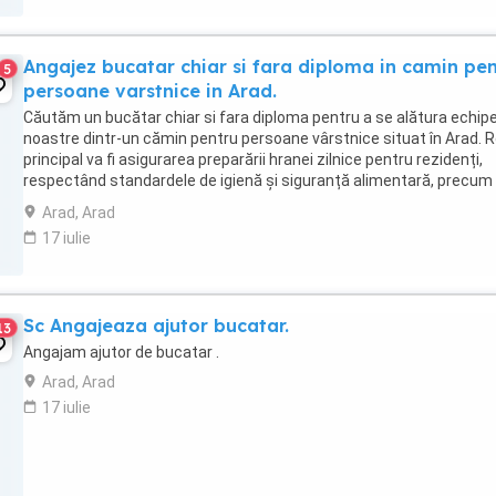
Angajez bucatar chiar si fara diploma in camin pe
5
persoane varstnice in Arad.
Căutăm un bucătar chiar si fara diploma pentru a se alătura echipe
noastre dintr-un cămin pentru persoane vârstnice situat în Arad. R
principal va fi asigurarea preparării hranei zilnice pentru rezidenți,
respectând standardele de igienă și siguranță alimentară, precum 
cerințele nutriționale ...
Arad, Arad
17 iulie
Sc Angajeaza ajutor bucatar.
13
Angajam ajutor de bucatar .
Arad, Arad
17 iulie