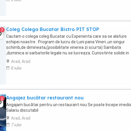
Coleg Colega Bucatar Bistro PIT STOP
7
Cautam o colega coleg Bucatar cu Experienta care sa se alature
echipei noastre . Program de lucru de Luni pana Vineri ,un singur
schimb,de dimineata,(posibilitate vinerea zi scurta) Sambata
,duminica si sarbatorile legale nu se lucreaza. Cunostinte solide in
prepararea diferitelor feluri de mancare, ...
Arad, Arad
8 iulie
Angajez bucătar restaurant nou
1
Angajam bucătar pentru un restaurant nou Se poate începe imedi
Salariu discutabil
Arad, Arad
7 iulie