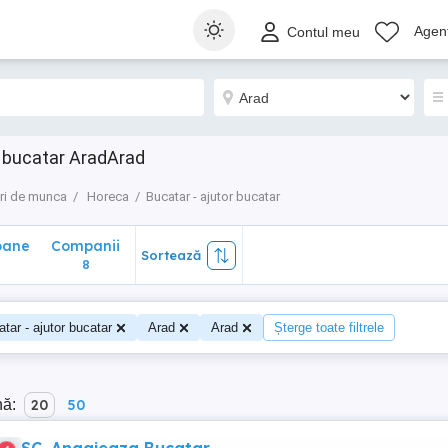
ane
Companii
Sortează
Agenț
Contul meu
8
r bucatar AradArad
ri de munca
Horeca
Bucatar - ajutor bucatar
oane
Companii
Sortează
8
tar - ajutor bucatar
Arad
Arad
Șterge toate filtrele
nă:
20
50