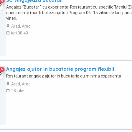
SC. Angajeaza Bucatar.
4
Angajez "Bucatar " cu experienta. Restaurant cu specific"Meniul Zil
enenimente (nunti.botezuri,etc.) Program 06- 15 zilnic de luni pana
vineri.
Arad, Arad
ieri 08:40
Angajez ajutor in bucatarie program flexibil
9
Restaurant angajez ajutor in bucatarie cu minima experiența
Arad, Arad
28 iulie