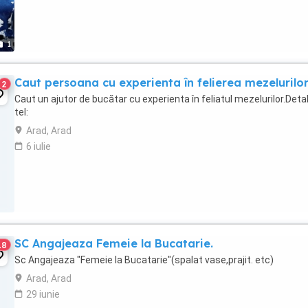
1
Caut persoana cu experienta în felierea mezelurilo
2
Caut un ajutor de bucătar cu experienta în feliatul mezelurilor.Detali
tel:
Arad, Arad
6 iulie
SC Angajeaza Femeie la Bucatarie.
18
Sc Angajeaza "Femeie la Bucatarie"(spalat vase,prajit. etc)
Arad, Arad
29 iunie