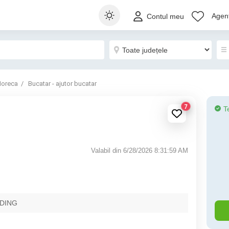
Agenț
Contul meu
oreca
Bucatar - ajutor bucatar
7
T
Valabil din 6/28/2026 8:31:59 AM
DING