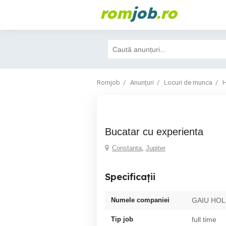
rom
job
.ro
Romjob
Anunțuri
Locuri de munca
H
Bucatar cu experienta
Constanta
,
Jupiter
Specificații
Numele companiei
GAIU HOL
Tip job
full time