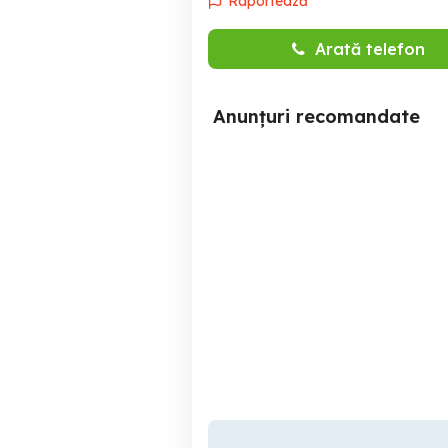
Raportează
Arată telefon
Anunțuri recomandate
Angajam in bucatarie la
restaurant in Eforie Nord
Eforie