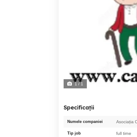
1
/ 1
Specificații
Numele companiei
Asociația C
Tip job
full time