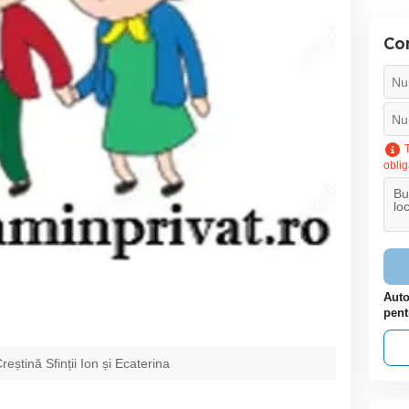
Con
T
oblig
Auto
pent
reștină Sfinții Ion și Ecaterina