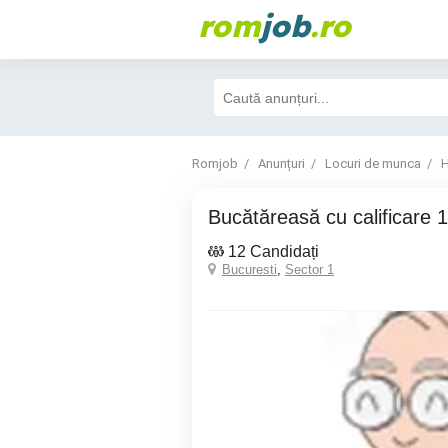
rom
job
.ro
Romjob
Anunțuri
Locuri de munca
H
Bucătăreasă cu calificare 1
12 Candidați
Bucuresti
,
Sector 1