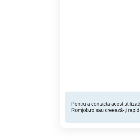
Angajari bucatarese,
Angajam bucatareasa cu
ajutoare in bucatarie,
gospodine
Sector 1
Pentru a contacta acest utilizato
Romjob.ro sau creează-ți rapid