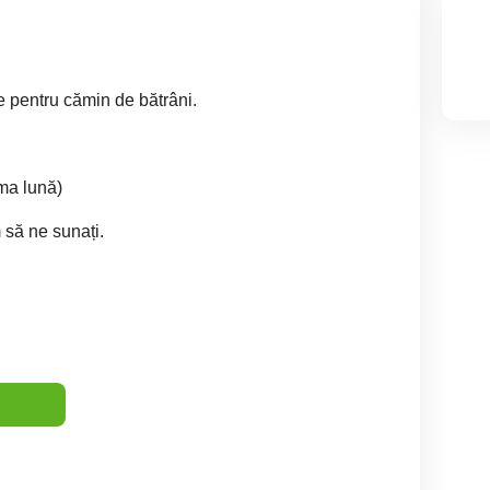
 pentru cămin de bătrâni.
ima lună)
 să ne sunați.