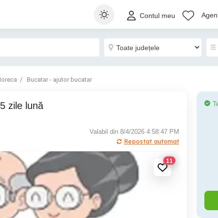
Agenț
Contul meu
oreca
Bucatar - ajutor bucatar
T
5 zile lună
Valabil din 8/4/2026 4:58:47 PM
Repostat automat
11