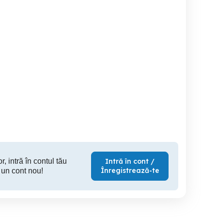
Angajez Ajutor de bucătar
Springtime angajeaza
sau fara experienta
pe
Sector 1
Sector 1
S
r, intră în contul tău
Intră în cont /
Înregistrează-te
 un cont nou!