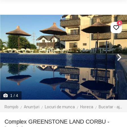
4
1
/ 4
Romjob
Anunțuri
Locuri de munca
Horeca
Bucatar - ajutor bucatar
Complex GREENSTONE LAND CORBU -