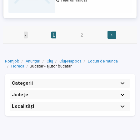
Telefon validat
›
‹
1
2
Romjob
Anunțuri
Cluj
Cluj-Napoca
Locuri de munca
Horeca
Bucatar - ajutor bucatar
Categorii
Județe
Localități