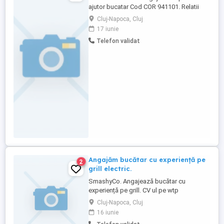
ajutor bucatar Cod COR 941101. Relatii
pentru depunerea CV-urilor la nr. de tel: .
Cluj-Napoca, Cluj
17 iunie
Telefon validat
Angajăm bucătar cu experiență pe
2
grill electric.
SmashyCo. Angajează bucătar cu
experiență pe grill. CV ul pe wtp
Cluj-Napoca, Cluj
16 iunie