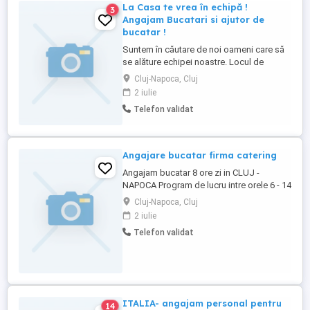
La Casa te vrea în echipă !
3
Angajam Bucatari si ajutor de
bucatar !
Suntem în căutare de noi oameni care să
se alăture echipei noastre. Locul de
muncă disponibil : BUCATAR si AJUTOR
Cluj-Napoca, Cluj
BUCATAR Care sunt beneficiile de care vei
2 iulie
avea parte dacă lucrezi la noi? -salariu de
Telefon validat
bază -training-uri profesionale -tichete de
masă -card de reducere pentru produsele
La Casa -multe ...
Angajare bucatar firma catering
Angajam bucatar 8 ore zi in CLUJ -
NAPOCA Program de lucru intre orele 6 - 14
Cluj-Napoca, Cluj
2 iulie
Telefon validat
ITALIA- angajam personal pentru
14