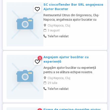
SC ciocoflender Bar SRL angajeaza
Ajutor Bucatar
Restaurantul Citrus din Grigorescu, Cluj-
Napoca, angaheaza ajutor bucatar cu
experienta.
Cluj-Napoca, Cluj
3 august
Telefon validat
Angajam ajutor bucătar cu
3
experiență
Angajăm ajutor bucătar cu experiență
pentru a se alătura echipei noastre.
Candidatul ideal va asista bucătarii în
Cluj-Napoca, Cluj
pregătirea și gătirea mâncărurilor,
29 iulie
asigurând respectarea standardelor de
Telefon validat
calitate și igienă. Responsabilități: *
Pregătirea ingredientelor (spălare, tăiere,
măsurare). * Asistență ...
Firma de catering-Angajăm ajutor