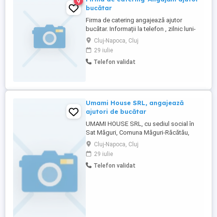
9
bucătar
Firma de catering angajează ajutor
bucătar. Informații la telefon , zilnic luni-
vineri, orele 8:00-17:00
Cluj-Napoca, Cluj
29 iulie
Telefon validat
Umami House SRL, angajează
ajutori de bucătar
UMAMI HOUSE SRL, cu sediul social în
Sat Măguri, Comuna Măguri-Răcătău,
nr.296A, jud. Cluj, J2 , CUI RO51116523,
Cluj-Napoca, Cluj
angajează 2 persoane pentru posturile de
29 iulie
ajutor bucătar. Posturile privesc pregătirea
Telefon validat
de sushi.