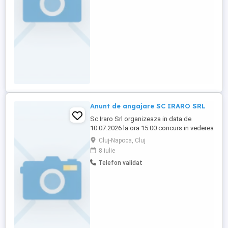
si Bucatar (2 posturi), la punctul de lucru
situat in Cluj-Napoca, ...
Anunt de angajare SC IRARO SRL
Sc Iraro Srl organizeaza in data de
10.07.2026 la ora 15:00 concurs in vederea
ocuparii unui post vacant de bucatar, cod
Cluj-Napoca, Cluj
COR 512001 si a 4 posturi de curier, cod
8 iulie
COR 962101. Informatii la telefon
Telefon validat