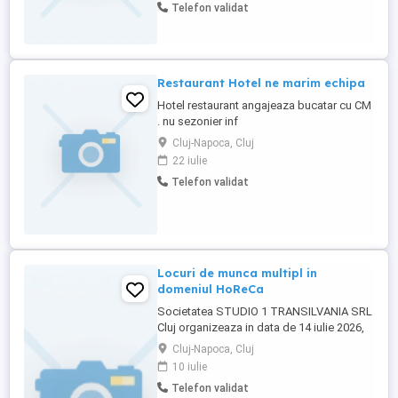
Telefon validat
Restaurant Hotel ne marim echipa
Hotel restaurant angajeaza bucatar cu CM
. nu sezonier inf
Cluj-Napoca, Cluj
22 iulie
Telefon validat
Locuri de munca multipl in
domeniul HoReCa
Societatea STUDIO 1 TRANSILVANIA SRL
Cluj organizeaza in data de 14 iulie 2026,
incepand cu orele 09:00, selectie pentru
Cluj-Napoca, Cluj
ocupara functiilor de Ajutor bucatar (4
10 iulie
posturi), Cofetar (1 post), Lucrator
Telefon validat
bucatarie - Spalator vase mari (3 posturi)