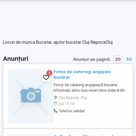
Locuri de munca Bucatar, ajutor bucatar Cluj-NapocaCluj
Anunțuri
20
50
Anunțuri pe pagină:
Firma de catering-angajam
5
bucătar
Firma de catering angajează bucatar.
Informații zilnic luni-vineri între orele 8:00-
17:00, nr de telefon:
Cluj-Napoca, Cluj
azi 15:18
Telefon validat