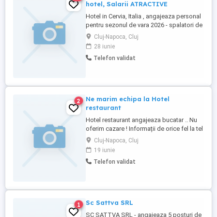
hotel, Salarii ATRACTIVE
Hotel in Cervia, Italia , angajeaza personal
pentru sezonul de vara 2026 - spalatori de
vase si oale Se ofera cazare si masa pe
Cluj-Napoca, Cluj
parcursul sezonul. Salariu de la 1500 la
28 iunie
2000 euro in funcție de pozitia ocupata.
Telefon validat
Pentru mai multe informații va rog sa ne
contactați telefonic.
Ne marim echipa la Hotel
2
restaurant
Hotel restaurant angajeaza bucatar .. Nu
oferim cazare ! Informații de orice fel la tel
Cluj-Napoca, Cluj
19 iunie
Telefon validat
Sc Sattva SRL
1
SC SATTVA SRL - angajeaza 5 posturi de