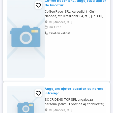
Coffee Racer SRL, angajează ajutor
de bucătar
Coffee Racer SRL, cu sediul în Cluj-
Napoca, str. Ciresilor nr. 84, et. I, jud. Cluj,
având CUI 28244790, J2011000747129,
Cluj-Napoca, Cluj
angajează o persoană pentru postul de
ieri 13:16
ajutor de bucătar.
Telefon validat
Angajam ajutor bucatar cu norma
intreaga
SC CRIDENS TOP SRL angajeaza
personal pentru 1 post de Ajutor bucatar,
cod COR 941101, cu contract individual de
Cluj-Napoca, Cluj