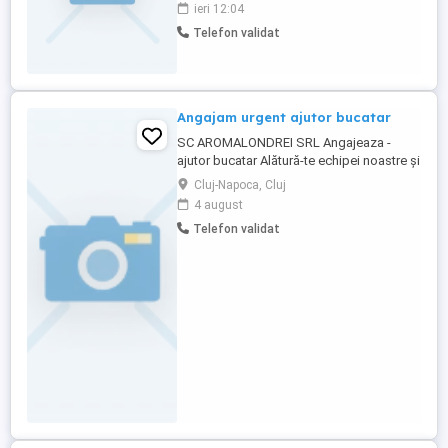
munca, pe perioada nedeterminata cu
ieri 12:04
norma intreaga. Selecție se va desfășura
Telefon validat
pe baza de Curriculum Vitae
Angajam urgent ajutor bucatar
SC AROMALONDREI SRL Angajeaza -
ajutor bucatar Alătură-te echipei noastre și
lucrează într-un mediu profesionist și
Cluj-Napoca, Cluj
dinamic! Căutăm o persoană serioasă,
4 august
organizată și dornică să învețe pentru
Telefon validat
postul de Ajutor Bucătar. Cerințe:
Seriozitate, responsabilitate și spirit de
echipă; Dorință de a învăța ...