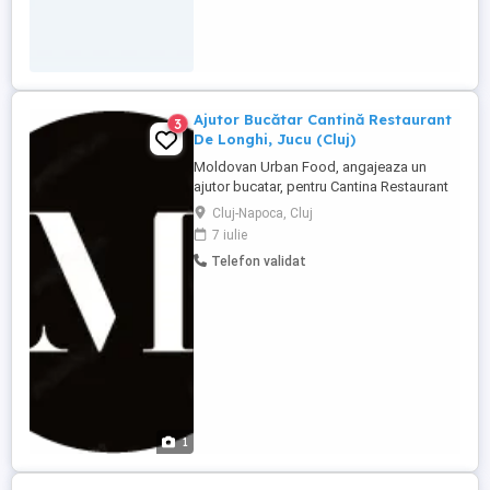
Ajutor Bucătar Cantină Restaurant
3
De Longhi, Jucu (Cluj)
Moldovan Urban Food, angajeaza un
ajutor bucatar, pentru Cantina Restaurant
De Longhi, Jucu (Cluj). Responsabilități
Cluj-Napoca, Cluj
principale Sprijinirea bucătarilor în
7 iulie
pregătirea meniurilor zilnice Curățarea,
Telefon validat
tăierea și pregătirea ingredientelor
Menținerea curățeniei în bucătărie și
respectarea normelor de igienă
Manipularea ...
1