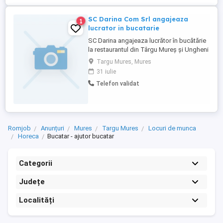
SC Darina Com Srl angajeaza
1
lucrator in bucatarie
SC Darina angajeaza lucrător în bucătărie
la restaurantul din Târgu Mureș și Ungheni
. Se ofera conditii optime , salar motivant.
Targu Mures, Mures
Informatii la numărul de tel .CV-urile se
31 iulie
depun la punctele de lucru Darina
Telefon validat
Romjob
Anunțuri
Mures
Targu Mures
Locuri de munca
Horeca
Bucatar - ajutor bucatar
Categorii
Județe
Localități