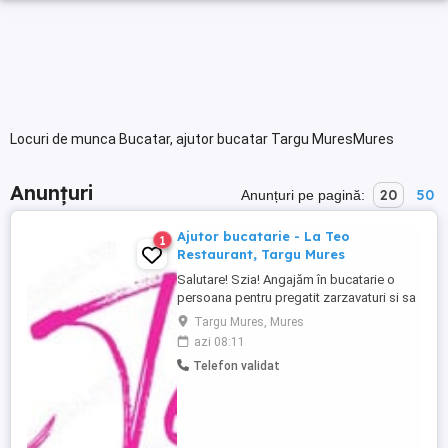
Locuri de munca Bucatar, ajutor bucatar Targu MuresMures
Anunțuri
20
50
Anunțuri pe pagină:
Ajutor bucatarie - La Teo
1
Restaurant, Targu Mures
Salutare! Szia! Angajăm în bucatarie o
persoana pentru pregatit zarzavaturi si sa
fie in general de ajutor pentru bucătari.
Targu Mures, Mures
Locatia: restaurantul La Teo (activ din
azi 08:11
1997), str. Alexandru Papiu Ilarian nr. 1, Tg.
Telefon validat
Mureș. Programul de muncă 2 lucrate - 2
libere de la ora 9:45 la 23:00. Salariul
atractiv ...