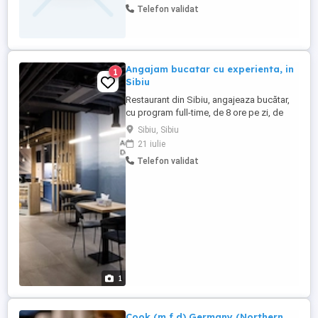
Telefon validat
Angajam bucatar cu experienta, in
1
Sibiu
Restaurant din Sibiu, angajeaza bucătar,
cu program full-time, de 8 ore pe zi, de
Luni pana Vineri. Beneficii: - weekenduri
Sibiu, Sibiu
libere, sarbatori legale libere - se asigura o
21 iulie
masa pe zi lucratoare - salariu negociabil
Telefon validat
in functie de experienta - loc de muncă
stabil şi plăcut, dar și condiții bune de
lucru - ...
1
Cook (m f d) Germany (Northern