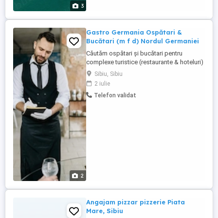
3
Gastro Germania Ospătari &
Bucătari (m f d) Nordul Germaniei
Căutăm ospătari și bucătari pentru
complexe turistice (restaurante & hoteluri)
din Nordul Germaniei. Cerințe
Sibiu, Sibiu
(obligatoriu): Ospătari: Minimum 6 luni
2 iulie
experiență Limba germană la nivel
Telefon validat
conversațional Bucătari: Minimum 1 an
experiență Limba germană sau engleză la
nivel conversațional Oferim: - Salariu ...
2
Angajam pizzar pizzerie Piata
Mare, Sibiu