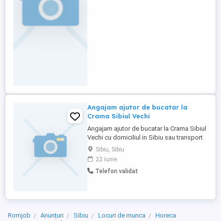
afisata pe site.
Angajam ajutor de bucatar la
Crama Sibiul Vechi
Angajam ajutor de bucatar la Crama Sibiul
Vechi cu domiciliul in Sibiu sau transport
propriu.Experienta in domeniu constituie
Sibiu, Sibiu
un avantaj. Detalii la tel:
22 iunie
Telefon validat
Romjob
Anunțuri
Sibiu
Locuri de munca
Horeca