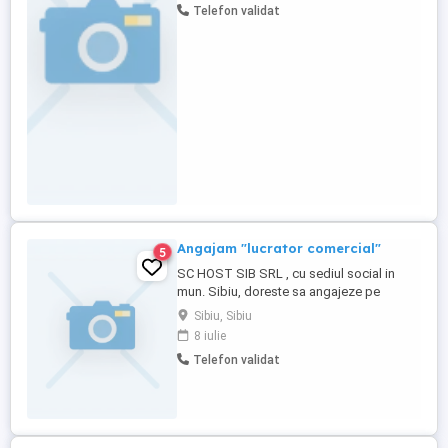
Telefon validat
contacta la telefon sau direct la
restaurant.
Angajam "lucrator comercial"
5
SC HOST SIB SRL , cu sediul social in
mun. Sibiu, doreste sa angajeze pe
urmatoarele posturi: "LUCRATOR
Sibiu, Sibiu
COMERCIAL" - 4 posturi disponibile CV-
8 iulie
urile se pot trimite la adresa de e-mail
Telefon validat
afisata pe site.