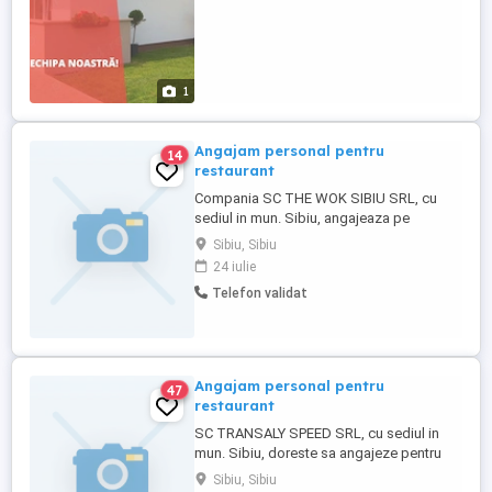
1
Angajam personal pentru
14
restaurant
Compania SC THE WOK SIBIU SRL, cu
sediul in mun. Sibiu, angajeaza pe
urmatoarele posturi: "AJUTOR BUCATAR"
Sibiu, Sibiu
- 4 posturi disponibile "AJUTOR
24 iulie
OSPATAR" - 1 post disponibil C.V.-urile se
Telefon validat
pot depune la adresa afisata pe site.
Angajam personal pentru
47
restaurant
SC TRANSALY SPEED SRL, cu sediul in
mun. Sibiu, doreste sa angajeze pentru
punctele de lucru din mun. Sibiu, pe
Sibiu, Sibiu