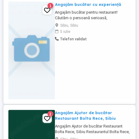
Angajăm bucătar cu experiență
1
Angajăm bucătar pentru restaurant!
Căutăm o persoană serioasă,
responsabilă și cu experiență în bucătărie.
Sibiu, Sibiu
Oferim salariu motivant, program stabil și
5 iulie
mediu de lucru plăcut. Pentru detalii, ne
Telefon validat
puteți contacta la telefon sau direct la
restaurant.
Angajăm Ajutor de bucătar
2
Restaurant Bolta Rece, Sibiu
Angajăm Ajutor de bucătar Restaurant
Bolta Rece, Sibiu Restaurantul Bolta Rece,
un nou proiect gastronomic în curs de