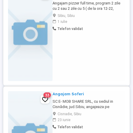
Angajam pizzer full time, program 2 zile
cu 2 sau 2 zile cu 5 ( de la ora 12-22,
weekend 12-23 ) Experienta minim 2 ani.
Sibiu, Sibiu
Salariu atragator plus comision din
1 iulie
vanzari
Telefon validat
Angajam Soferi
33
SC E- MOB SHARE SRL, cu sediul in
Cisnădie, jud.Sibiu, angajeaza pe
urmatoarele posturi: - " sofer de
Cisnadie, Sibiu
autoturisme si camionete" - 3 posturi
23 iunie
Pentru mai multe detalii nu ezitati sa ne
Telefon validat
contactati. CV-urile se depun la adresa