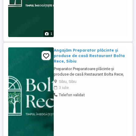
1
Angajăm Preparator plăcinte și
produse de casă Restaurant Bolta
Rece, Sibiu
Preparator Preparatoare plăcinte și
produse de casă Restaurant Bolta Rece,
Sibiu Restaurantul Bolta Rece, un nou
Sibiu, Sibiu
proiect gastronomic în curs de
3 iulie
deschidere în Sibiu, își extinde echipa și
Telefon validat
caută un coleg sau o colegă pentru postul
de Preparator Preparatoare plăcinte și
produse de casă. Dacă îți ...