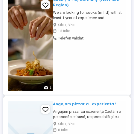
Region)
We are looking for cooks (m f d) with at
least 1 year of experience and
conversational German or English skills
Sibiu, Sibiu
for tourist complexes in Northern Germany
13 iulie
(gastro and hotel facilities). We offer:
Telefon validat
Salary starting from 2,500 net month
Accommodation and meals available at
affordable cost Working schedule: ...
1
Angajam pizzar cu experienta !
Angajăm pizzar cu experiență Căutăm o
persoană serioasă, responsabilă și cu
experiență în prepararea pizzei. Oferim
Sibiu, Sibiu
salariu motivant, program stabil și mediu
8 iulie
de lucru plăcut. Pentru detalii, ne puteți