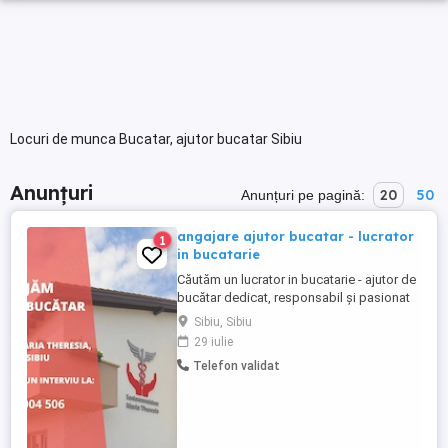
Locuri de munca Bucatar, ajutor bucatar Sibiu
Anunțuri
20
50
Anunțuri pe pagină:
angajare ajutor bucatar - lucrator
1
in bucatarie
Căutăm un lucrator in bucatarie - ajutor de
bucătar dedicat, responsabil și pasionat
de gătit, care să se alăture echipei noastre
Sibiu, Sibiu
- Cerințe: Experiența în domeniu constituie
29 iulie
avantaj Cunoștințe de bază privind igiena
Telefon validat
alimentară Seriozitate, responsabilitate și
atenție la detalii Spirit de echipă și ...