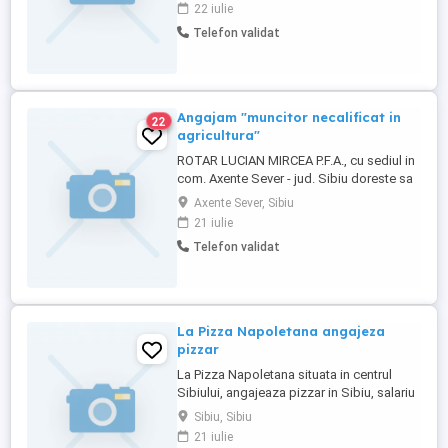
urmatoarele posturi: - "AJUTOR
22 iulie
BUCATAR" - 6 posturi disponibile. -
Telefon validat
"AJUTOR OSPATAR" - 4 posturi
disponibile. - "BUCATAR" - 6 posturi
disponibile. - "LUCRATOR BUCATARIE
(SPALATOR ...
Angajam "muncitor necalificat in
22
agricultura"
ROTAR LUCIAN MIRCEA P.F.A., cu sediul in
com. Axente Sever - jud. Sibiu doreste sa
angajeze pe urmatoarele porsturi: -
Axente Sever, Sibiu
"muncitor necalificat in agricultura" - 2
21 iulie
posturi disponibile. C.V.-urile se pot de
Telefon validat
pune la adresa afisata pe site.
La Pizza Napoletana angajeza
pizzar
La Pizza Napoletana situata in centrul
Sibiului, angajeaza pizzar in Sibiu, salariu
6000 lei. Telefon
Sibiu, Sibiu
21 iulie