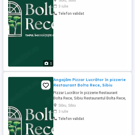
Sibiu, Sibiu
deschidere în Sibiu, își mărește echipa și
3 iulie
caută un coleg sau o colegă pentru postul
Telefon validat
de Ajutor de bucătar. Dacă îți place să
lucrezi într-o bucătărie organizată, ești
atent(ă) la ...
1
Angajăm Pizzar Lucrător în pizzerie
Restaurant Bolta Rece, Sibiu
Pizzar Lucrător în pizzerie Restaurant
Bolta Rece, Sibiu Restaurantul Bolta Rece,
un nou proiect gastronomic în curs de
Sibiu, Sibiu
deschidere în Sibiu, își extinde echipa și
3 iulie
caută un coleg sau o colegă pentru postul
Telefon validat
de Pizzar Lucrător în pizzerie. Dacă îți
place să lucrezi într-un mediu dinamic, ești
atent(ă) ...