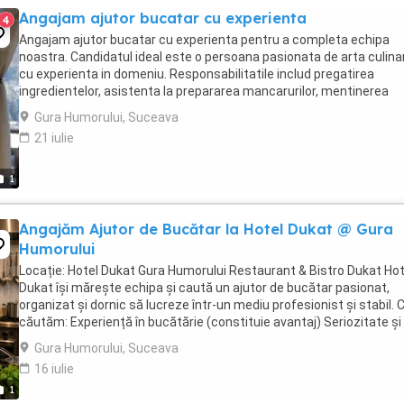
Angajam ajutor bucatar cu experienta
4
Angajam ajutor bucatar cu experienta pentru a completa echipa
noastra. Candidatul ideal este o persoana pasionata de arta culina
cu experienta in domeniu. Responsabilitatile includ pregatirea
ingredientelor, asistenta la prepararea mancarurilor, mentinerea
curateniei in bucatarie si respectarea standardelor ...
Gura Humorului, Suceava
21 iulie
1
Angajăm Ajutor de Bucătar la Hotel Dukat @ Gura
Humorului
Locație: Hotel Dukat Gura Humorului Restaurant & Bistro Dukat Hot
Dukat își mărește echipa și caută un ajutor de bucătar pasionat,
organizat și dornic să lucreze într-un mediu profesionist și stabil. 
căutăm: Experiență în bucătărie (constituie avantaj) Seriozitate și
spirit de echipă ...
Gura Humorului, Suceava
16 iulie
1