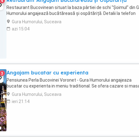
Restaurant Angajăm Bucătăreasă și Ospătăriță
4
Restaurant Bucovinean situat la baza pârtiei de schi "Şoimul" din 
Humorului angajează bucătăreasă și ospătăriță. Detalii la telefon
Gura Humorului, Suceava
azi 15:04
Angajam bucatar cu experienta
3
Pensiunea Perla Bucovinei Voronet - Gura Humorului angajeaza
bucatar cu experienta in meniu traditional. Se ofera cazare si mas
Gura Humorului, Suceava
ieri 21:14
1