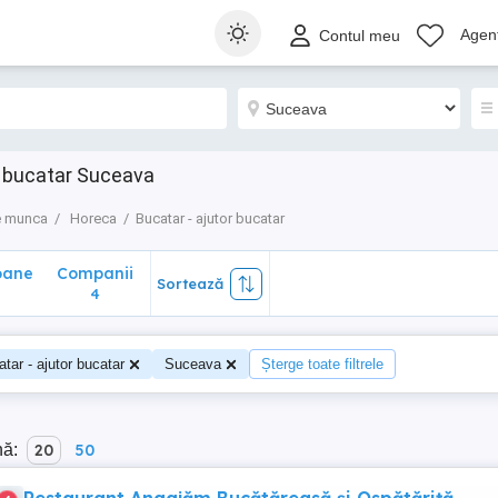
ane
Companii
Sortează
Agenț
Contul meu
4
r bucatar Suceava
e munca
Horeca
Bucatar - ajutor bucatar
oane
Companii
Sortează
4
tar - ajutor bucatar
Suceava
Șterge toate filtrele
nă:
20
50