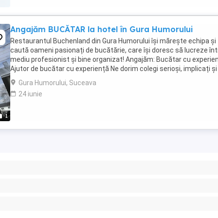
Angajăm BUCĂTAR la hotel în Gura Humorului
Restaurantul Buchenland din Gura Humorului își mărește echipa și
caută oameni pasionați de bucătărie, care își doresc să lucreze înt
mediu profesionist și bine organizat! Angajăm: Bucătar cu experie
Ajutor de bucătar cu experiență Ne dorim colegi serioși, implicați și
atenți la calitatea ...
Gura Humorului, Suceava
24 iunie
1