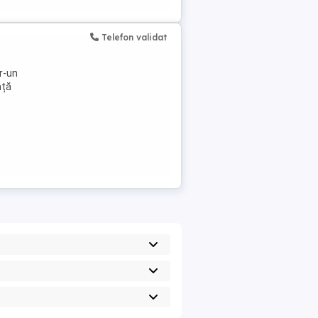
Telefon validat
r-un
nță