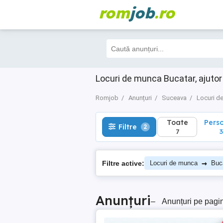
rom
job
.ro
Toate
Perso
Filtre
2
7
3
Locuri de munca Bucatar, ajuto
Romjob
Anunțuri
Suceava
Locuri d
Toate
Pers
Filtre
2
7
3
→
Filtre active:
Locuri de munca
Buca
Anunțuri
–
Anunțuri pe pagi