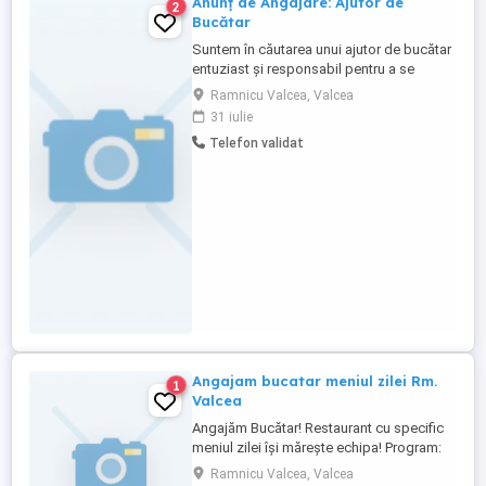
Anunț de Angajare: Ajutor de
2
Bucătar
Suntem în căutarea unui ajutor de bucătar
entuziast și responsabil pentru a se
alătura echipei noastre! Căutăm pe cineva
Ramnicu Valcea, Valcea
care: * Este organizat, atent la detalii și
31 iulie
lucrează curat. * Are o atitudine pozitivă și
Telefon validat
îi place să lucreze în echipă. * Este dornic
să învețe și să se dezvolte în domeniul
gastronomiei. * ...
Angajam bucatar meniul zilei Rm.
1
Valcea
Angajăm Bucătar! Restaurant cu specific
meniul zilei își mărește echipa! Program:
luni vineri, doar de dimineață. Salariu
Ramnicu Valcea, Valcea