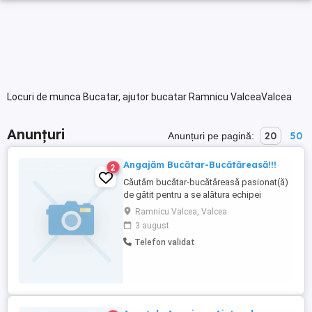
Locuri de munca Bucatar, ajutor bucatar Ramnicu ValceaValcea
Anunțuri
20
50
Anunțuri pe pagină:
Angajăm Bucătar-Bucătăreasă!!!
2
Căutăm bucătar-bucătăreasă pasionat(ă)
de gătit pentru a se alătura echipei
noastre! Locație: Restaurant Flamingo
Ramnicu Valcea, Valcea
Rm.Valcea Program: 2 zile cu 2 zile libere
3 august
Cerințe: * Experiență în bucătărie (avantaj,
Telefon validat
dar nu obligatoriu) * Seriozitate și
responsabilitate * Capacitate de lucru în
echipă * ...