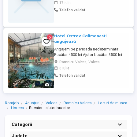
atractiv, în funcție de experiență. Program
17 iulie
stabil. Mediu de lucru plăcut și echipă
Telefon validat
serioasă. Căutăm o persoană cu
experiență în prepararea meniului zilei,
organizată, ...
Hotel Ostrov Calimanesti
5
angajează
Angajem pe perioada nedeterminata:
Bucătar 4500 lei Ajutor bucătar 3500 lei
Recepționer cu experiență-negociabil
Ramnicu Valcea, Valcea
Salariul este net.
6 iulie
Telefon validat
1
Romjob
Anunțuri
Valcea
Ramnicu Valcea
Locuri de munca
Horeca
Bucatar - ajutor bucatar
Categorii
Județe