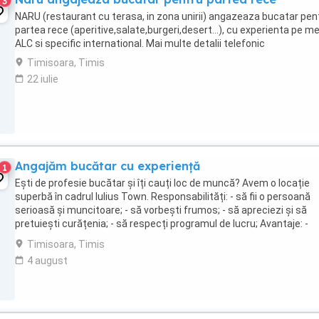
3
NARU (restaurant cu terasa, in zona unirii) angazeaza bucatar pen
partea rece (aperitive,salate,burgeri,desert...), cu experienta pe m
ALC si specific international. Mai multe detalii telefonic
Timisoara, Timis
22 iulie
Angajăm bucătar cu experiență
1
Ești de profesie bucătar și îți cauți loc de muncă? Avem o locație
superbă în cadrul Iulius Town. Responsabilități: - să fii o persoană
serioasă și muncitoare; - să vorbești frumos; - să apreciezi și să
pretuiești curățenia; - să respecți programul de lucru; Avantaje: -
salariul este fix + bonusuri; - ...
Timisoara, Timis
4 august