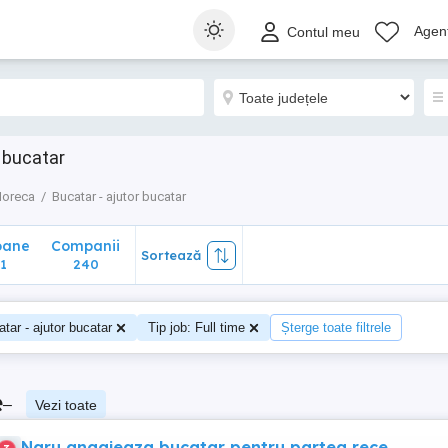
ane
Companii
Sortează
Agenț
Contul meu
240
 bucatar
oreca
Bucatar - ajutor bucatar
oane
Companii
Sortează
1
240
tar - ajutor bucatar
Tip job: Full time
Șterge toate filtrele
e
–
Vezi toate
Naru angajeaza bucatar pentru partea rece