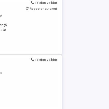
Telefon validat
Repostat automat
ie
iență
rate
Telefon validat
va
.