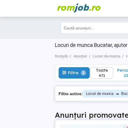
rom
job
.ro
Toate
Perso
Filtre
2
471
231
Locuri de munca Bucatar, ajutor
Romjob
Anunțuri
Locuri de munca
H
Toate
Pers
Filtre
2
471
23
→
Filtre active:
Locuri de munca
Buca
Anunțuri promovat