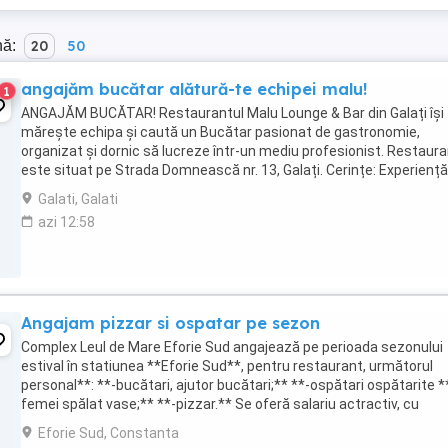
nă:
20
50
angajăm bucătar alătură-te echipei malu!
1
ANGAJĂM BUCĂTAR! Restaurantul Malu Lounge & Bar din Galați își
mărește echipa și caută un Bucătar pasionat de gastronomie,
organizat și dornic să lucreze într-un mediu profesionist. Restaura
este situat pe Strada Domnească nr. 13, Galați. Cerințe: Experiență
domeniu constituie avantaj ...
Galati, Galati
azi 12:58
Angajam pizzar si ospatar pe sezon
Complex Leul de Mare Eforie Sud angajează pe perioada sezonului
estival în statiunea **Eforie Sud**, pentru restaurant, următorul
personal**: **-bucătari, ajutor bucătari;** **-ospătari ospătarite *
femei spălat vase;** **-pizzar.** Se oferă salariu actractiv, cu
contract de muncă, cazare si masă. ...
Eforie Sud, Constanta