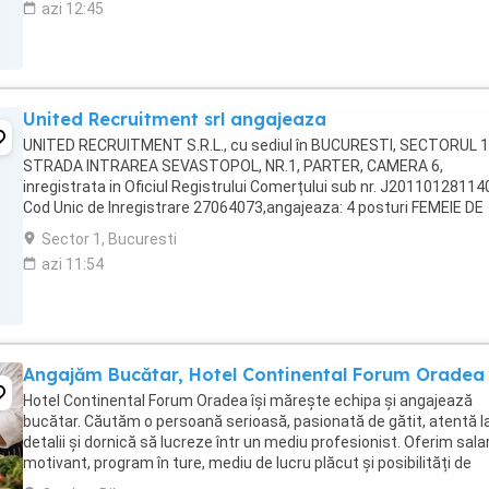
azi 12:45
United Recruitment srl angajeaza
UNITED RECRUITMENT S.R.L., cu sediul în BUCURESTI, SECTORUL 1
STRADA INTRAREA SEVASTOPOL, NR.1, PARTER, CAMERA 6,
inregistrata in Oficiul Registrului Comerțului sub nr. J20110128114
Cod Unic de Inregistrare 27064073,angajeaza: 4 posturi FEMEIE DE
SERVICIU- COD COR 911201 1 post AJUTOR BUCATAR - ...
Sector 1, Bucuresti
azi 11:54
Angajăm Bucătar, Hotel Continental Forum Oradea
Hotel Continental Forum Oradea își mărește echipa și angajează
bucătar. Căutăm o persoană serioasă, pasionată de gătit, atentă l
detalii și dornică să lucreze într un mediu profesionist. Oferim sala
motivant, program în ture, mediu de lucru plăcut și posibilități de
dezvoltare. Pentru mai multe ...