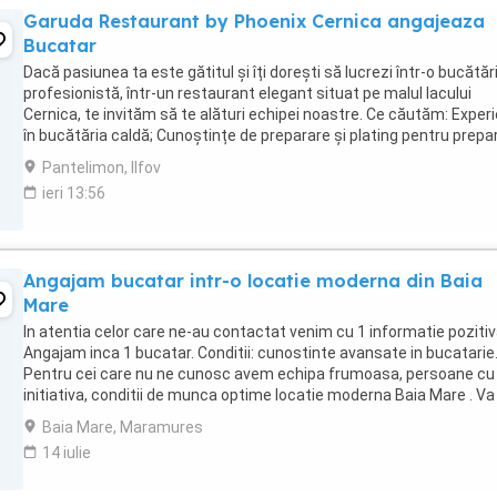
Garuda Restaurant by Phoenix Cernica angajeaza
Bucatar
Dacă pasiunea ta este gătitul și îți dorești să lucrezi într-o bucătăr
profesionistă, într-un restaurant elegant situat pe malul lacului
Cernica, te invităm să te alături echipei noastre. Ce căutăm: Exper
în bucătăria caldă; Cunoștințe de preparare și plating pentru prepa
la carte; ...
Pantelimon, Ilfov
ieri 13:56
Angajam bucatar intr-o locatie moderna din Baia
Mare
In atentia celor care ne-au contactat venim cu 1 informatie poziti
Angajam inca 1 bucatar. Conditii: cunostinte avansate in bucatarie
Pentru cei care nu ne cunosc avem echipa frumoasa, persoane cu
initiativa, conditii de munca optime locatie moderna Baia Mare . Va
multumim si va asteptam in echipa ...
Baia Mare, Maramures
14 iulie