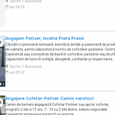
Sector 1, Bucuresti
azi 10:13
Angajam Patiser, locatie Piata Presei
Căutăm o persoană serioasă, atentă la detalii și pasionată de pro
de calitate, pentru laboratorul nostru de cofetărie-patiserie. Cerinț
Experiență sau cunoștințe de bază în cofetărie, patiserie sau brută
Capacitate de lucru în echipă, disciplină, curățenie și respectarea
rețetarelor. Atenție ...
Sector 1, Bucuresti
azi 09:23
1
Angajare Cofetar-Patiser Camin varstnici
Camin de batrani angajează Cofetar Patiser sau ajutor cofetar,
program 2 zile a 12 ore, 7 - 19 cu 2 zile libere, salariu negociabil.
Experienta anterioara prezintă un avantaj.