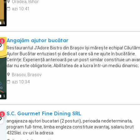
Oradea, Bihor
azi 10:41
1
Angajăm ajutor bucătar
1
Restaurantul J'Adore Bistro din Brașov își mărește echipa! Căută
Ajutor Bucătar entuziast și dedicat care să ne ajute în bucătărie.
Cerințe: Experiență anterioară pe un post similar constituie un avan
dar nu este obligatorie; Abilitatea de a lucra într-un mediu dinamic;
Atitudine pozitivă ...
Brasov, Brasov
azi 10:34
1
S.C. Gourmet Fine Dining SRL
1
angajeaza ajutori bucatari (2 posturi), perioada nedeterminata,
program full-time, limba engleza constituie avantaj, salariu brut
4325lei. cv-uri la adresa