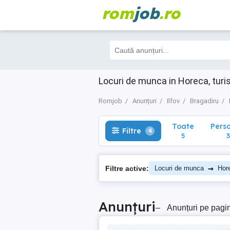
rom
job
.ro
Toate
Perso
Filtre
4
5
3
Locuri de munca in Horeca, turi
Romjob
Anunțuri
Ilfov
Bragadiru
Toate
Pers
Filtre
4
5
3
→
Filtre active:
Locuri de munca
Hor
Anunțuri
–
Anunțuri pe pagi