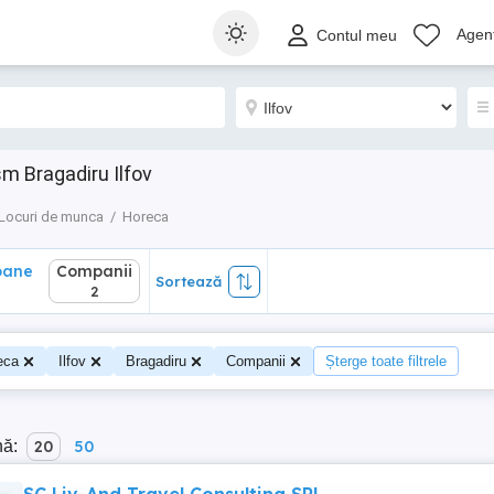
ane
Companii
Sortează
Agenț
Contul meu
2
sm Bragadiru Ilfov
Locuri de munca
Horeca
oane
Companii
Sortează
2
eca
Ilfov
Bragadiru
Companii
Șterge toate filtrele
nă:
20
50