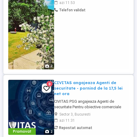
azi 11:53
Telefon validat
2
CIVITAS angajeaza Agenti de
8
securitate - pornind de la 17,5 lei
net ora
CIVITAS PSG angajeaza Agenti de
securitate Pentru obiective comerciale
(magazine de haine din mall-urile din
Sector 3, Bucuresti
Bucuresti) CONTACT: apel la numarul din
azi 11:31
anunt Locatia: Park Lake, metrou Dristor
Repostat automat
Tarif de 17,5 lei ora pentru inceput.
Promovat
2
Program de lucru: ture de pana la 12 ore