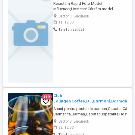
Recrutăm Rapid Foto Model
Influencer,Hostess! Căutăm model
influencer pentru prezentare produse și
Sector 3, Bucuresti
servicii în domeniul Auto & HoReCa,
azi 12:33
pentru conținut social media Prezență
Telefon validat
îngrijită Carismă și naturalețe în fața
camerei Experiența în social media un
avantaj Colaborare plătită Posibilitate ...
Club
119
Lounge&Coffee,DJ,Barmani,Barmanite,
Anunț pentru postul de barman,Ospatar Căută
Barmanita,Barman,Ospatar,Ospatarite,Hostess,P
pasionati pentru a se alătura echipei noastre Da
Sector 3, Bucuresti
industria ospitalității, sunteți creativ și vă plac
azi 12:33
vă invităm să aplicați pentru acest post. Pentru .
Telefon validat