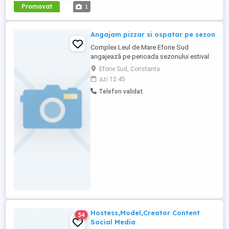
respecți programul ...
Promovat
1
Angajam pizzar si ospatar pe sezon
Complex Leul de Mare Eforie Sud
angajează pe perioada sezonului estival
în statiunea **Eforie Sud**, pentru
Eforie Sud, Constanta
restaurant, următorul personal**: **-
azi 12:45
bucătari, ajutor bucătari;** **-ospătari
Telefon validat
ospătarite **-femei spălat vase;** **-
pizzar.** Se oferă salariu actractiv, cu
contract de muncă, cazare si masă. ...
Hostess,Model,Creator Content
34
Social Media