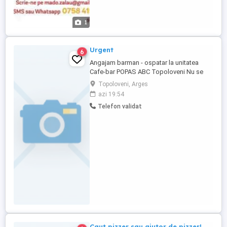
1
Urgent
6
Angajam barman - ospatar la unitatea
Cafe-bar POPAS ABC Topoloveni Nu se
cere experienta in domeniu ci doar stare
Topoloveni, Arges
buna de sanatate
azi 19:54
Telefon validat
Caut pizzer sau ajutor de pizzer!