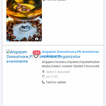
3
Angajam Dansatoare,PR,Animatoare,Or
120
evenimente
Angajam,Hostess,Ospatari,Ospatarite,Barmani
Media,Creator content Căutăm Fotomodel pentr
Media Căutăm o persoană cu prezență plăcută ș
Sector 3, Bucuresti
pentru realizarea de reel-uri pe platformele no
azi 12:33
(Instagram, TikTok, Facebook). Pentru ...
Telefon validat