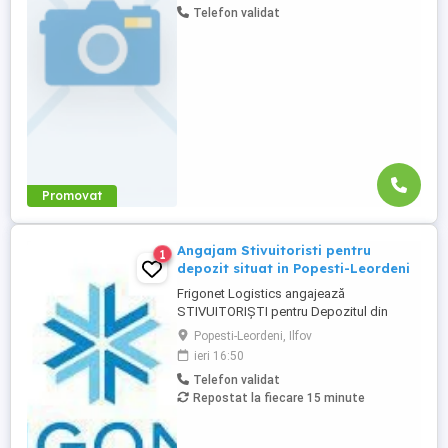
Telefon validat
pretuiești curățenia; - să respecți
programul de lucru; Avantaje: - salariul
este fix + bonusuri; - ...
Promovat
Angajam Stivuitoristi pentru
1
depozit situat in Popesti-Leordeni
Frigonet Logistics angajează
STIVUITORIȘTI pentru Depozitul din
Popesti-Leordeni, Sos. Oltenitei, nr 251a!
Popesti-Leordeni, Ilfov
Cauți un job stabil, bine plătit și cu
ieri 16:50
beneficii pe măsură? Alătură-te echipei
Telefon validat
Frigonet Logistics, pentru o carieră de
Repostat la fiecare 15 minute
succes! Îți oferim șansa să te dezvolți într-
un mediu profesionist, dinamic ...