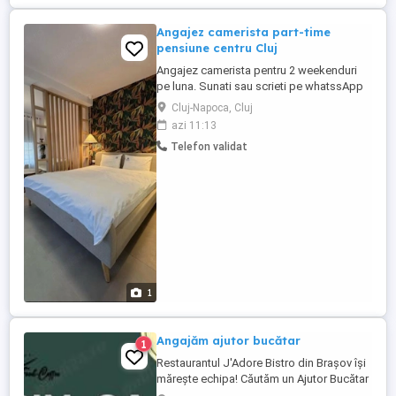
Garantam Salariu, program, ...
Angajez camerista part-time
pensiune centru Cluj
Angajez camerista pentru 2 weekenduri
pe luna. Sunati sau scrieti pe whatssApp
daca sunteti interesate la nr .
Cluj-Napoca, Cluj
azi 11:13
Telefon validat
1
Angajăm ajutor bucătar
1
Restaurantul J'Adore Bistro din Brașov își
mărește echipa! Căutăm un Ajutor Bucătar
entuziast și dedicat care să ne ajute în