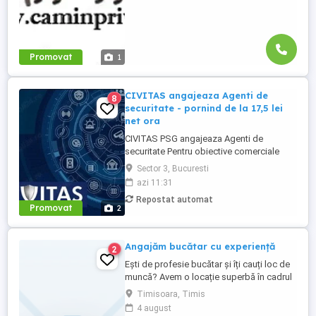
Promovat
1
CIVITAS angajeaza Agenti de
8
securitate - pornind de la 17,5 lei
net ora
CIVITAS PSG angajeaza Agenti de
securitate Pentru obiective comerciale
(magazine de haine din mall-urile din
Sector 3, Bucuresti
Bucuresti) CONTACT: apel la numarul din
azi 11:31
anunt Locatia: Park Lake, metrou Dristor
Repostat automat
Tarif de 17,5 lei ora pentru inceput.
Promovat
2
Program de lucru: ture de pana la 12 ore
Garantam Salariu, program, ...
Angajăm bucătar cu experiență
2
Ești de profesie bucătar și îți cauți loc de
muncă? Avem o locație superbă în cadrul
Iulius Town. Responsabilități: - să fii o
Timisoara, Timis
persoană serioasă și muncitoare; - să
4 august
vorbești frumos; - să apreciezi și să