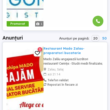
Promovat
1
Anunțuri
20
50
Anunțuri pe pagină:
Restaurant Mado Zalau-
5
preparatori bucatarie
Mado Zalău angajează lucrători
restaurant! Cerințe: -Studii medii finalizate;
-Atitudine pozitivă și orientare către client;
Zalau, Salaj
-Abilități de lucru în echipă; Beneficii: -
azi 21:14
Oferim un venit net de 3600 RON luna -
Telefon validat
Bonusuri lunare de performanță; -Avem o
Repostat în fiecare zi
grilă de majorări salariale în raport cu
timpul petrecut ...