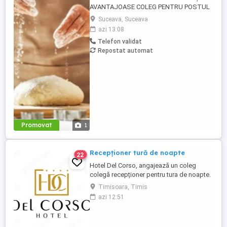
AVANTAJOASE COLEG PENTRU POSTUL
DE PIZZER (PIZZAR). CĂUTĂM UN COLEG
Suceava, Suceava
CARE A MAI LUCRAT ÎN DOMENIU, CU
azi 13:08
EXPERIENTĂ ÎN PERPARAREA PIZZA.
Telefon validat
CERINȚE : - EXPERIENȚĂ ÎN PREGATIREA
Repostat automat
ȘI PREPARAREA PIZZA - persoană
capabilă să lucreze și să respecte un
rețetar; - persoană curată, ...
Promovat
1
Recepționer tură de noapte
22
Hotel Del Corso, angajează un coleg
colegă recepționer pentru tura de noapte.
Responsabilități: - cunoașterea imbii
Timisoara, Timis
engleze obligatorie; - ture: 2 ture de 12h, 2
azi 12:51
zile libere, doar de noapte; - să fii o
persoană serioasă și muncitoare; - să
apreciezi și să pretuiești curățenia; - să