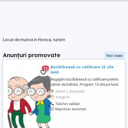
Locuri de munca in Horeca, turism
Anunțuri promovate
Vezi toate
Bucătăreasă cu calificare 15 zile
11
lună
Angajăm bucătăreasă cu calificare pentru
cămin de bătrâni. Program 15 zile pe lună.
Salariul net 4000 de lei. (3800 prima lună)
Sector 1, Bucuresti
Pentru mai multe detalii, vă rugăm să ne
4 august
sunați.
Telefon validat
Repostat automat