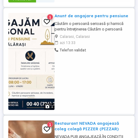
Anunt de angajare pentru pensiune
1
Căutăm o persoană serioasă și harnică
pentru întreținerea Căutăm o persoană
serioasă și harnică pentru întreținerea unei
Calarasi, Calarasi
pensiuni. Responsabilități: * Curățenie în
azi 13:33
camere și spațiile comune; * Îngrijirea
Telefon validat
grădinii și a spațiilor verzi; * Menținerea
curățeniei și ordinii în incinta proprietății.
1
Restaurant NEVADA angajează
1
coleg colegă PIZZER (PIZZAR)
NEVADA PUB ANGAJEAZĂ ÎN CONDIȚII