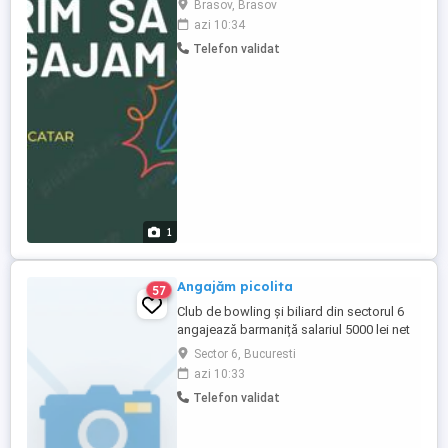
Brasov, Brasov
bucătărie. Cerințe: Experiență anterioară
azi 10:34
pe un post similar constituie un avantaj,
Telefon validat
dar nu este obligatorie; Abilitatea de a
lucra într-un mediu dinamic; Atitudine
pozitivă ...
1
Angajăm picolita
57
Club de bowling și biliard din sectorul 6
angajează barmaniță salariul 5000 lei net
care să știe să prepare produse la bar și
Sector 6, Bucuresti
să le servească , și 3500 lei net picolita.
azi 10:33
Contract de munca pe perioada
Telefon validat
nedeterminată , tips zilnic personal și
posibilitate de bonusuri lunare . Pentru
detalii și eventual ...