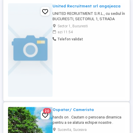
United Recruitment srl angajeaza
UNITED RECRUITMENT S.R.L., cu sediul în
BUCURESTI, SECTORUL 1, STRADA
INTRAREA SEVASTOPOL, NR.1, PARTER,
Sector 1, Bucuresti
CAMERA 6, inregistrata in Oficiul
azi 11:54
Registrului Comerțului sub nr.
Telefon validat
J2011012811405, Cod Unic de Inregistrare
27064073,angajeaza: 4 posturi FEMEIE DE
SERVICIU- COD COR 911201 1 post
AJUTOR BUCATAR - ...
Ospatar/ Camerista
20
hands on . Cautam o persoana dinamica
pentru a se alatura echipei noastre .
Sucevita, Suceava