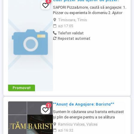
6
SAPORI Pizza&more, caută să angajeze: 1.
Pizzer cu experienta în domeniu 2. Ajutor
de pizzer cu experienta Toate detaliile
Timisoara, Timis
despre program și salariu se discuta la
azi 17:05
interviu. Asteptam CV-ul tău în mesaj sau
Telefon validat
pe
Repostat automat
Promovat
**Anunț de Angajare: Barista**
2
Suntem în căutarea unui barista entuziast
și plin de energie pentru a se alătura
echipei noastre! Căutăm pe cineva care: -
Ramnicu Valcea, Valcea
Este comunicativ și sociabil, capabil să
azi 16:32
creeze o legătură pozitivă cu clienții. - Are