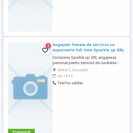
Angajam femeie de serviciu cu
3
experienta full time Sparkle up SRL
Compania Sparkle up SRL angajeaza
personal pentru serviciul de curatenie -
apartamente regim hotelier Airbnb
Sector 2, Bucuresti
Booking. Toate apartamentele sunt
azi 14:13
situate Ultracentral. Program full time + 2
Telefon validat
weekend-uri pe luna salariul este de 4.000
lei. Salariul este platit o singura data pe
luna la sfarsit! Oferim salariu ...
Promovat