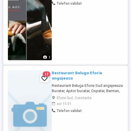
Telefon validat
un vibe bun și o atitudine deschisă, mereu
gata să ofere un zâmbet și o vorbă bună. -
Este ...
1
Restaurant Beluga Eforie
17
angajeaza
Restaurrant Beluga Eforie Sud angajeeaza
Bucatar, Ajutor bucatar, Ospatar, Barman,
program tot timpul anilui.
Eforie Sud, Constanta
azi 15:01
Telefon validat