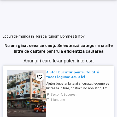
Locuri de munca in Horeca, turism Domnesti Ilfov
Nu am găsit ceea ce cauți.
Selectează categoria și alte
filtre de căutare pentru a eficientiza căutarea
Anunțuri care te-ar putea interesa
Ajutor bucatar pentru taiat si
tocat legume 4300 lei
Ajutor bucatar la taiat si curatat legume,se
lucreaza in ture,locatia fiind non stop,1 zi
da 1 zi nu,locatia se afla in sectorul 4,se
Sector 4, Bucuresti
acorda 1 masa calda zilnic,cartieru
1 ianuarie
Berceni,cu experienta salariul 4300 lei net
la 14 ore zi,salariu 3700 lei net la 12 ore
zi,fara experienta 4000 lei net lunar,va
asteptam ...