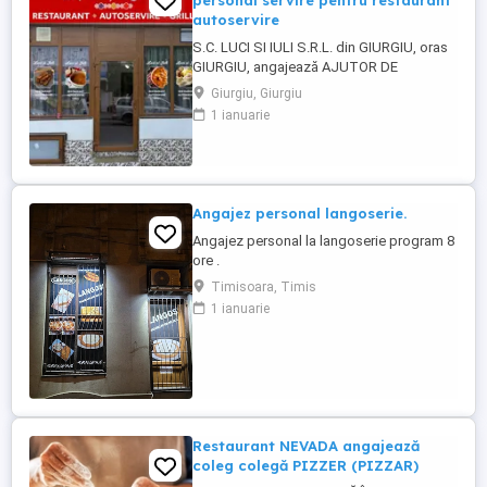
personal servire pentru restaurant
autoservire
S.C. LUCI SI IULI S.R.L. din GIURGIU, oras
GIURGIU, angajează AJUTOR DE
BUCĂTAR, CASIER ȘI PERSONAL SERVIRE
Giurgiu, Giurgiu
pentru RESTAURANT AUTOSERVIRE:
1 ianuarie
Detalii salariu la telefon Program de lucru
în ture Contract de munca pe termen
nedeterminat Loc de munca stabil. Salariu
întotdeauna la timp (avans si lichidare) ...
Angajez personal langoserie.
Angajez personal la langoserie program 8
ore .
Timisoara, Timis
1 ianuarie
Restaurant NEVADA angajează
coleg colegă PIZZER (PIZZAR)