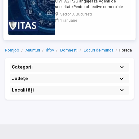
CIVITAS PSG angajeaza Agenti de
securitate Pentru obiective comerciale
(magazine de haine din mall-urile din
Sector 3, Bucuresti
Bucuresti) CONTACT: apel la numarul din
1 ianuarie
anunt Locatia: Park Lake, metrou Dristor
Tarif de 17,5 lei ora pentru inceput.
Program de lucru: ture de pana la 12 ore
Garantam Salariu, program, ...
Romjob
Anunțuri
Ilfov
Domnesti
Locuri de munca
Horeca
Categorii
Județe
Localități