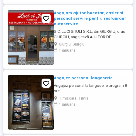
Angajam ajutor bucatar, casier si
personal servire pentru restaurant
autoservire
S.C. LUCI SI IULI S.R.L. din GIURGIU, oras
GIURGIU, angajează AJUTOR DE
BUCĂTAR, CASIER ȘI PERSONAL SERVIRE
Giurgiu, Giurgiu
pentru RESTAURANT AUTOSERVIRE:
1 ianuarie
Detalii salariu la telefon Program de lucru
în ture Contract de munca pe termen
nedeterminat Loc de munca stabil. Salariu
întotdeauna la timp (avans si lichidare) ...
Angajez personal langoserie.
Angajez personal la langoserie program 8
ore .
Timisoara, Timis
1 ianuarie