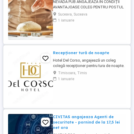
NEVADA PUB ANGAJEAZĂ ÎN CONDIȚII
AVANTAJOASE COLEG PENTRU POSTUL
DE PIZZER (PIZZAR). CĂUTĂM UN COLEG
Suceava, Suceava
CARE A MAI LUCRAT ÎN DOMENIU, CU
1 ianuarie
EXPERIENTĂ ÎN PERPARAREA PIZZA.
CERINȚE : - EXPERIENȚĂ ÎN PREGATIREA
ȘI PREPARAREA PIZZA - persoană
capabilă să lucreze și să respecte un
rețetar; - persoană curată, ...
Recepționer tură de noapte
Hotel Del Corso, angajează un coleg
colegă recepționer pentru tura de noapte.
Responsabilități: - cunoașterea imbii
Timisoara, Timis
engleze obligatorie; - ture: 2 ture de 12h, 2
1 ianuarie
zile libere, doar de noapte; - să fii o
persoană serioasă și muncitoare; - să
apreciezi și să pretuiești curățenia; - să
respecți programul ...
CIVITAS angajeaza Agenti de
securitate - pornind de la 17,5 lei
net ora