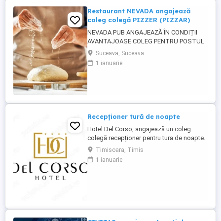
Restaurant NEVADA angajează
coleg colegă PIZZER (PIZZAR)
NEVADA PUB ANGAJEAZĂ ÎN CONDIȚII
AVANTAJOASE COLEG PENTRU POSTUL
DE PIZZER (PIZZAR). CĂUTĂM UN COLEG
Suceava, Suceava
CARE A MAI LUCRAT ÎN DOMENIU, CU
1 ianuarie
EXPERIENTĂ ÎN PERPARAREA PIZZA.
CERINȚE : - EXPERIENȚĂ ÎN PREGATIREA
ȘI PREPARAREA PIZZA - persoană
capabilă să lucreze și să respecte un
rețetar; - persoană curată, ...
Recepționer tură de noapte
Hotel Del Corso, angajează un coleg
colegă recepționer pentru tura de noapte.
Responsabilități: - cunoașterea imbii
Timisoara, Timis
engleze obligatorie; - ture: 2 ture de 12h, 2
1 ianuarie
zile libere, doar de noapte; - să fii o
persoană serioasă și muncitoare; - să
apreciezi și să pretuiești curățenia; - să
respecți programul ...