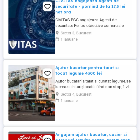
CIVITAS angajeaza Agenti de
securitate - pornind de la 17,5 lei
net ora
CIVITAS PSG angajeaza Agenti de
securitate Pentru obiective comerciale
(magazine de haine din mall-urile din
Sector 3, Bucuresti
Bucuresti) CONTACT: apel la numarul din
1 ianuarie
anunt Locatia: Park Lake, metrou Dristor
Tarif de 17,5 lei ora pentru inceput.
Program de lucru: ture de pana la 12 ore
Garantam Salariu, program, ...
Ajutor bucatar pentru taiat si
tocat legume 4300 lei
Ajutor bucatar la taiat si curatat legume,se
lucreaza in ture,locatia fiind non stop,1 zi
da 1 zi nu,locatia se afla in sectorul 4,se
Sector 4, Bucuresti
acorda 1 masa calda zilnic,cartieru
1 ianuarie
Berceni,cu experienta salariul 4300 lei net
la 14 ore zi,salariu 3700 lei net la 12 ore
zi,fara experienta 4000 lei net lunar,va
asteptam ...
Angajam ajutor bucatar, casier si