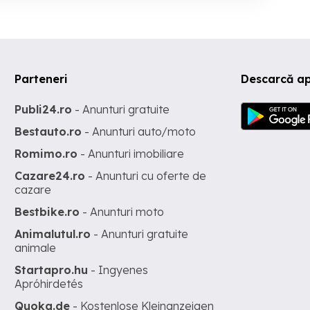
Parteneri
Descarcă ap
Publi24.ro
- Anunturi gratuite
Bestauto.ro
- Anunturi auto/moto
Romimo.ro
- Anunturi imobiliare
Cazare24.ro
- Anunturi cu oferte de
cazare
Bestbike.ro
- Anunturi moto
Animalutul.ro
- Anunturi gratuite
animale
Startapro.hu
- Ingyenes
Apróhirdetés
Quoka.de
- Kostenlose Kleinanzeigen