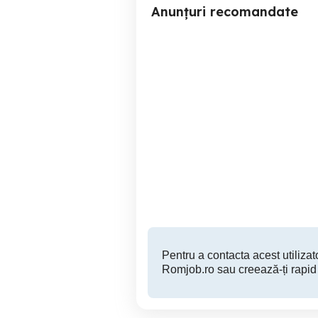
Anunțuri recomandate
**Anunț de Angajare:
[ANUNT DE ANGAJARE]
Barista**
Cău
Ramnicu Valcea
Pentru a contacta acest utilizato
Romjob.ro sau creează-ți rapid