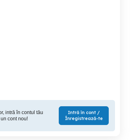
Angajăm Ospătar -
Angajăm Grătaragiu (Grill
tăm barman ospătar la
Ospătăriță!!!
Cafenea Melyssa! - *
VALCEA *
Ramnicu Valcea
Ramnicu Valcea
Ramn
r, intră în contul tău
Intră în cont /
Înregistrează-te
 un cont nou!