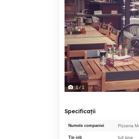
1
/ 1
Specificații
Numele companiei
Pizzeria M
Tip job
full time