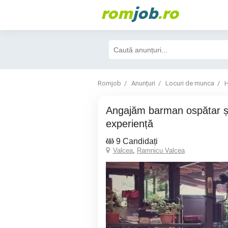
rom
job
.ro
Romjob
Anunțuri
Locuri de munca
H
Angajăm barman ospătar și bucătar cu
experiență
9 Candidați
Valcea
,
Ramnicu Valcea