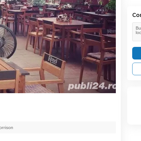
Con
orrison