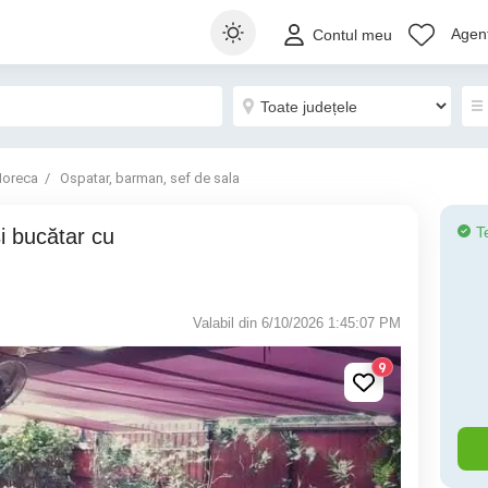
Agenț
Contul meu
oreca
Ospatar, barman, sef de sala
T
Valabil din 6/10/2026 1:45:07 PM
9