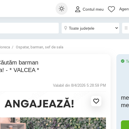
Agenț
Contul meu
oreca
Ospatar, barman, sef de sala
T
a! - * VALCEA *
Valabil din 8/4/2026 5:28:59 PM
me
me