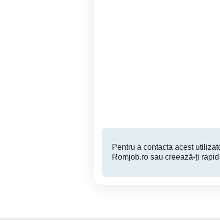
Angajăm barman ospătar
și bucătar cu experiență
Ramnicu Valcea
Pentru a contacta acest utilizato
Romjob.ro sau creează-ți rapid