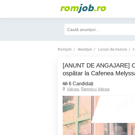
rom
job
.ro
Romjob
Anunțuri
Locuri de munca
H
[ANUNT DE ANGAJARE] Căutăm barman
ospătar la Cafenea Melyss
6 Candidați
Valcea
,
Ramnicu Valcea