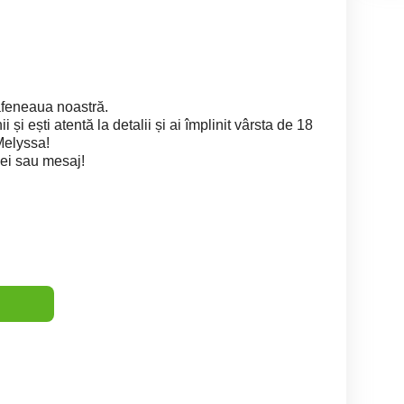
feneaua noastră.
 și ești atentă la detalii și ai împlinit vârsta de 18
 Melyssa!
lei sau mesaj!