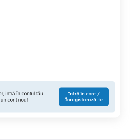
Angajăm Ospătar -
angajez fata barman
Angajam barman-ospatar
Ospătăriță!!!
ospatare ..
cu e
Ramnicu Valcea
Ramnicu Valcea
Ramn
r, intră în contul tău
Intră în cont /
Înregistrează-te
 un cont nou!