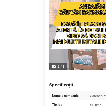
1
/ 1
Specificații
Numele companiei
Cafenea M
Tip job
full time