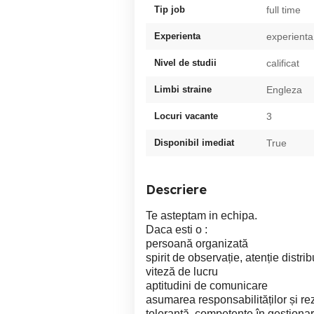
Tip job
full time
Experienta
experienta
Nivel de studii
calificat
Limbi straine
Engleza
Locuri vacante
3
Disponibil imediat
True
Descriere
Te asteptam in echipa.
Daca esti o :
persoană organizată
spirit de observație, atenție distrib
viteză de lucru
aptitudini de comunicare
asumarea responsabilităților și rez
toleranță, competențe în gestionar