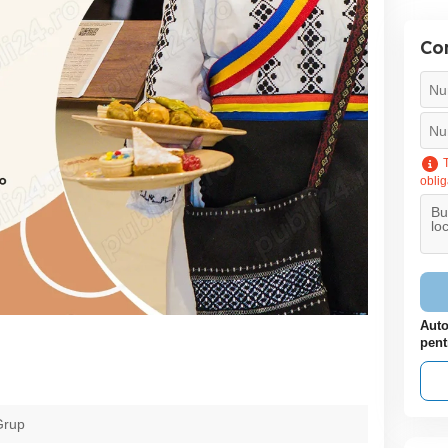
Con
T
oblig
Auto
pent
Grup