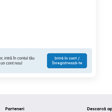
CAUTAM Ospătărița pentru
Elite Staff România
part-time cu sau fară
un Bistro
Angajăm os
experiență
și recepțion
Progra
Brasov
Brasov
r, intră în contul tău
Intră în cont /
Înregistrează-te
 un cont nou!
Parteneri
Descarcă ap