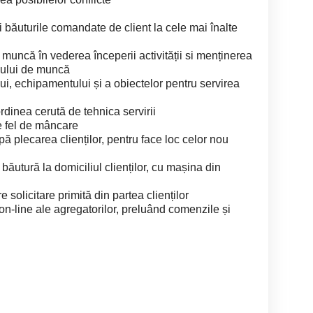
și băuturile comandate de client la cele mai înalte
 muncă în vederea începerii activității si menținerea
mului de muncă
lui, echipamentului și a obiectelor pentru servirea
rdinea cerută de tehnica servirii
 fel de mâncare
 plecarea clienților, pentru face loc celor nou
băutură la domiciliul clienților, cu mașina din
 solicitare primită din partea clienților
n-line ale agregatorilor, preluând comenzile și