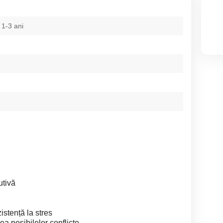
 1-3 ani
utivă
istență la stres
ea posibilelor conflicte