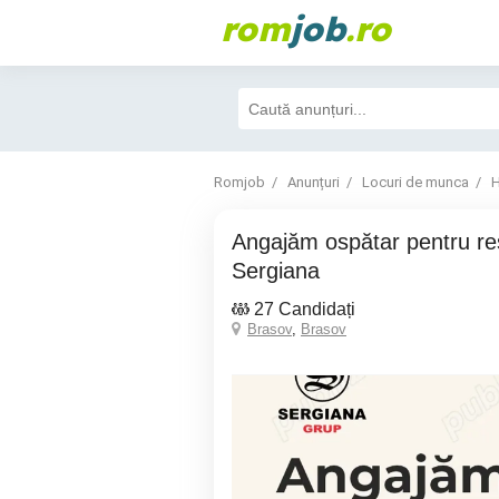
rom
job
.ro
Romjob
Anunțuri
Locuri de munca
H
Angajăm ospătar pentru restaurantele
Sergiana
27 Candidați
Brasov
,
Brasov