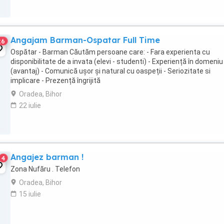
Angajam Barman-Ospatar Full Time
26
Ospătar - Barman Căutăm persoane care: - Fara experienta cu
disponibilitate de a invata (elevi - studenti) - Experiență în domeniu
(avantaj) - Comunică ușor și natural cu oaspeții - Seriozitate si
implicare - Prezență îngrijită
Oradea, Bihor
22 iulie
Angajez barman !
4
Zona Nufăru . Telefon
Oradea, Bihor
15 iulie