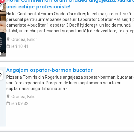
Hotel Continental Forum Oradea angajează. Alătură
9
unei echipe profesioniste!
Hotel Continental Forum Oradea își mărește echipa și recrutează
personal pentru următoarele posturi: Laborator Cofetar Patiser, 1 
cameriste 4 bucătar 1 ospătar 3 Dacă îți dorești un loc de muncă
stabil, un mediu profesionist și oportunități de dezvoltare, te așt
în echipa noastră. Pentru ...
Oradea, Bihor
ieri 10:41
1
Angajam ospatar-barman bucatar
Pizzeria Tomiris din Rogerius angajeaza ospatar-barman, bucatar
sau fara experienta. Program de lucru saptamana scurta cu
saptamana lunga. Informatii la -
Oradea, Bihor
ieri 09:32