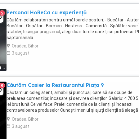
Personal HoReCa cu experiență
5
Căutăm colaboratori pentru următoarele posturi: - Bucătar - Ajutor
Bucătar - Ospătar - Barman - Hostess - Cameristă - Spălător vase Î
stabilești singur programul, alegi doar turele care ți se potrivesc. P
săptămânală.
Oradea, Bihor
3 august
1
Căutăm Casier la Restaurantul Piața 9
5
Căutăm un coleg atent, amabil și punctual, care să se ocupe de
preluarea comenzilor, încasare și servirea clienților. Salariu: 4.700 
lei brut lună Ce vei face: Preiei comenzile de la clienți și încasezi
contravaloarea produselor Cunoști meniul și ajuți clienții să aleagă
asiguri că fiecare ...
Oradea, Bihor
3 august