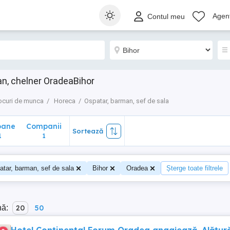
ane
Companii
Sortează
Agenț
Contul meu
1
n, chelner OradeaBihor
ocuri de munca
Horeca
Ospatar, barman, sef de sala
oane
Companii
Sortează
1
1
tar, barman, sef de sala
Bihor
Oradea
Șterge toate filtrele
nă:
20
50