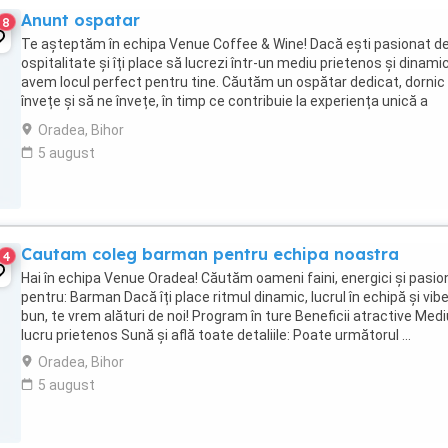
Anunt ospatar
8
Te așteptăm în echipa Venue Coffee & Wine! Dacă ești pasionat d
ospitalitate și îți place să lucrezi într-un mediu prietenos și dinamic
avem locul perfect pentru tine. Căutăm un ospătar dedicat, dornic
învețe și să ne învețe, în timp ce contribuie la experiența unică a
clienților noștri. Ce ...
Oradea, Bihor
5 august
Cautam coleg barman pentru echipa noastra
4
Hai în echipa Venue Oradea! Căutăm oameni faini, energici și pasio
pentru: Barman Dacă îți place ritmul dinamic, lucrul în echipă și vibe
bun, te vrem alături de noi! Program în ture Beneficii atractive Med
lucru prietenos Sună și află toate detaliile: Poate următorul ...
Oradea, Bihor
5 august