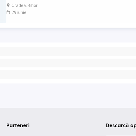
dinamic alert. * Capacitatea de a lucra într-o ...
Oradea, Bihor
29 iunie
Parteneri
Descarcă ap