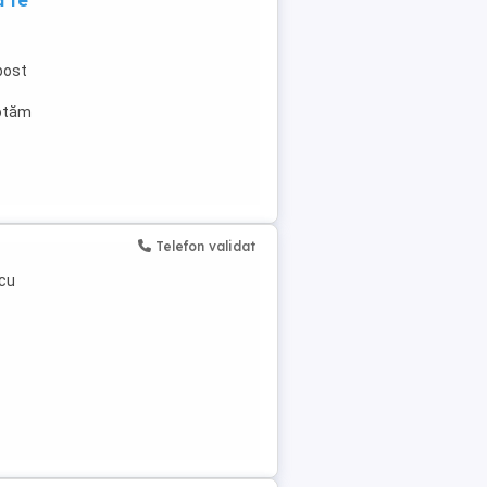
 te
post
eptăm
Telefon validat
 cu