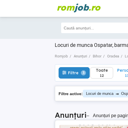
rom
job
.ro
Toate
Perso
Filtre
3
12
11
Locuri de munca Ospatar, barma
Romjob
Anunțuri
Bihor
Oradea
L
Toate
Pers
Filtre
3
12
1
→
Filtre active:
Locuri de munca
Ospa
Anunțuri
–
Anunțuri pe pagi