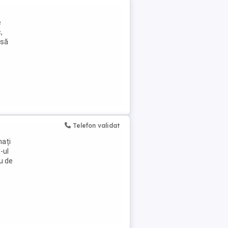
e
,
 să
Telefon validat
nați
-ul
iu de