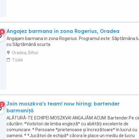
Angajez barmana in zona Rogerius, Oradea
4
Angajam barmana in zona Rogerius. Programul este: Săptămâna l
cu Săptămână scurta
Oradea, Bihor
7 iulie
Join moszkva's team! now hiring: bartender
2
barmaniță
ALĂTURĂ-TE ECHIPEI MOSZKVA! ANGAJĂM ACUM: Bartender Pe ci
căutăm: *Vorbitori de limba engleză* cu abilități excelente de
comunicare. * Persoane *prietenoase și încrezătoare* în lucrul cu
oamenii. * *Jucători de echipă* cărora le place un mediu de lucru