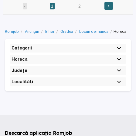
›
‹
1
2
Romjob
Anunțuri
Bihor
Oradea
Locuri de munca
Horeca
Categorii
Horeca
Județe
Localități
Descarcă aplicația Romjob