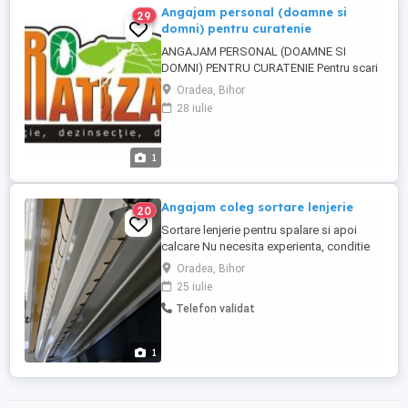
Angajam personal (doamne si
29
domni) pentru curatenie
ANGAJAM PERSONAL (DOAMNE SI
DOMNI) PENTRU CURATENIE Pentru scari
de bloc, spatii comerciale si spatii de
Oradea, Bihor
birouri. Cautam persoane serioase,
28 iulie
responsabile, cu experienta in domeniu,
atente la detalii, obligatoriu studii medii
(scoala profesionala, liceu sau liceu cu
1
diploma de bac) in urmatoarele conditii: -
...
Angajam coleg sortare lenjerie
20
Sortare lenjerie pentru spalare si apoi
calcare Nu necesita experienta, conditie
fizica buna. Orar 8-17 Luni - Vineri,
Oradea, Bihor
Sambete necesare in se,on suplimentar
25 iulie
Telefon validat
1