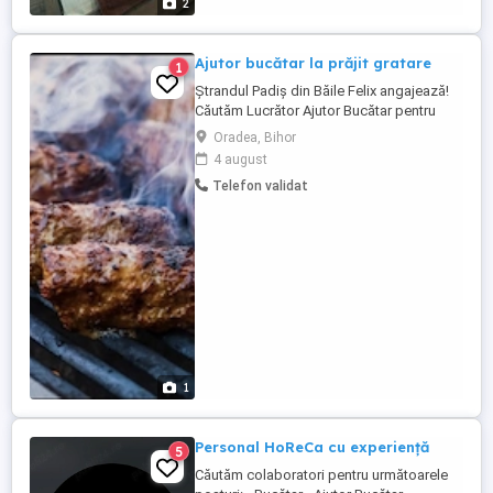
2
Ajutor bucătar la prăjit gratare
1
Ștrandul Padiș din Băile Felix angajează!
Căutăm Lucrător Ajutor Bucătar pentru
prepararea produselor la grătar, pe durata
Oradea, Bihor
sezonului estival. Cerințe: Seriozitate și
4 august
responsabilitate; Disponibilitate pentru
Telefon validat
program de lucru în ture si de noapte;
Experiența în domeniu constituie un
avantaj, dar ...
1
Personal HoReCa cu experiență
5
Căutăm colaboratori pentru următoarele