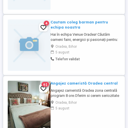
Cautam coleg barman pentru
4
echipa noastra
Hai în echipa Venue Oradea! Căutăm
oameni faini, energici și pasionați pentru:
Barman Dacă îți place ritmul dinamic,
Oradea, Bihor
lucrul în echipă și vibe-ul bun, te vrem
5 august
alături de noi! Program în ture Beneficii
Telefon validat
atractive Mediu de lucru prietenos Sună și
află toate detaliile: Poate următorul ...
Angajez cameristă Oradea central
61
Angajez cameristă Oradea zona centrală
program 8 ore.Oferim si cerem seriozitate
!
Oradea, Bihor
5 august