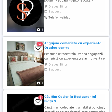
posturi: - Bucătar - Ajutor Bucătar -
Ospătar - Barman - Hostess - Cameristă -
Oradea, Bihor
Spălător vase Îți stabilești singur
3 august
programul, alegi doar turele care ți se
Telefon validat
potrivesc. Plată săptămânală.
1
Angajăm cameristă cu experienta
37
Oradea central.
Pensiune ultracentrala Oradea angajează
cameristă cu experienta ,salar motivant se
lucreaza 8 ore in 2 schimburi. Relatii
Oradea, Bihor
3 august
1
Căutăm Casier la Restaurantul
5
Piața 9
Căutăm un coleg atent, amabil și punctual,
care să se ocupe de preluarea comenzilor,