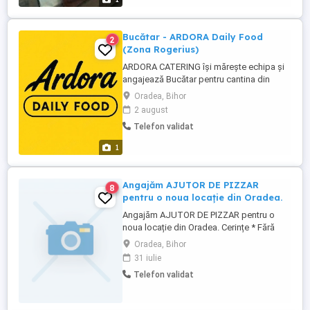
Bucătar - ARDORA Daily Food
2
(Zona Rogerius)
ARDORA CATERING își mărește echipa și
angajează Bucătar pentru cantina din
Oradea, zona Rogerius. Cerințe: *
Oradea, Bihor
Experiență în bucătărie (cantină, catering
2 august
sau restaurant constituie avantaj); *
Telefon validat
Seriozitate, responsabilitate și
punctualitate; * Capacitatea de a lucra în
1
echipă; * Respectarea normelor de ...
Angajăm AJUTOR DE PIZZAR
8
pentru o noua locație din Oradea.
Angajăm AJUTOR DE PIZZAR pentru o
noua locație din Oradea. Cerințe * Fără
experiență * Dorință de învățare *
Oradea, Bihor
Seriozitate și disciplină * Disponibilitate
31 iulie
full-time * Detalii rol ajutor pizzer Oferim *
Telefon validat
Salariu: minim pe economie * Training
complet * Tichete de masă * Atmosferă
prietenoasă Ne puteți ...