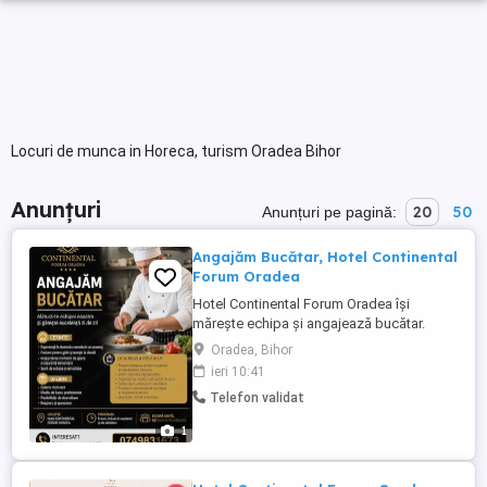
Locuri de munca in Horeca, turism Oradea Bihor
Anunțuri
20
50
Anunțuri pe pagină:
Angajăm Bucătar, Hotel Continental
Forum Oradea
Hotel Continental Forum Oradea își
mărește echipa și angajează bucătar.
Căutăm o persoană serioasă, pasionată
Oradea, Bihor
de gătit, atentă la detalii și dornică să
ieri 10:41
lucreze într un mediu profesionist. Oferim
Telefon validat
salariu motivant, program în ture, mediu
de lucru plăcut și posibilități de
1
dezvoltare. Pentru mai multe ...