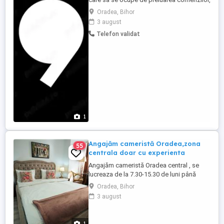
încasare și servirea clienților. Salariu: 4.700
Oradea, Bihor
5.100 lei brut lună Ce vei face: Preiei
3 august
comenzile de la clienți și încasezi
Telefon validat
contravaloarea produselor Cunoști meniul
și ajuți clienții să aleagă Te asiguri că
fiecare ...
1
Angajăm cameristă Oradea,zona
55
centrala doar cu experienta
Angajăm cameristă Oradea central , se
lucreaza de la 7.30-15.30 de luni până
vineri , salar 2500 lei in mana plus o masa
Oradea, Bihor
,cafea,apa,suc .
3 august
1