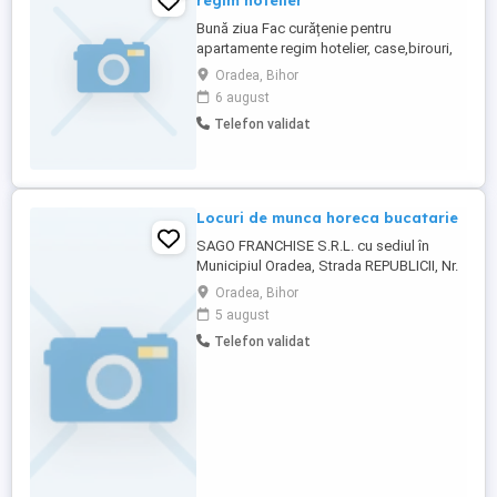
regim hotelier
Bună ziua Fac curățenie pentru
apartamente regim hotelier, case,birouri,
ma deplasez cu mașina personala Dețin
Oradea, Bihor
produse de curățenie proprii.
6 august
Telefon validat
Locuri de munca horeca bucatarie
SAGO FRANCHISE S.R.L. cu sediul în
Municipiul Oradea, Strada REPUBLICII, Nr.
28 A, PARTER, Judeţul Bihor, avand
Oradea, Bihor
numărul de înmatriculare la ORC Bihor J5
5 august
153 2022 , CUI 45525329, angajaza
Telefon validat
bucatar. cv se depun la sediul societatii