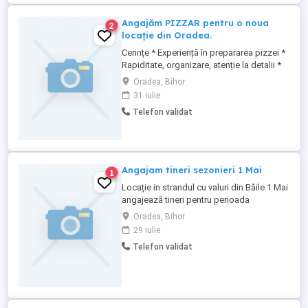
Angajăm PIZZAR pentru o noua
2
locație din Oradea.
Cerințe * Experiență în prepararea pizzei *
Rapiditate, organizare, atenție la detalii *
Seriozitate și spirit de echipă *
Oradea, Bihor
Disponibilitate full-time * Responsabilități
31 iulie
pizzer Oferim * Salariu: 3500-4000 lei net,
Telefon validat
în funcție de experiență * Tichete de masă
* Mediu de lucru stabil și prietenos Tel: ...
Angajam tineri sezonieri 1 Mai
1
Locație in strandul cu valuri din Băile 1 Mai
angajează tineri pentru perioada
sezonului.
Oradea, Bihor
29 iulie
Telefon validat