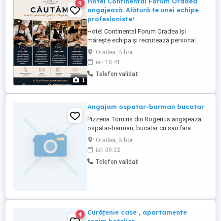
Hotel Continental Forum Oradea
9
angajează. Alătură te unei echipe
profesioniste!
Hotel Continental Forum Oradea își
mărește echipa și recrutează personal
pentru următoarele posturi: Laborator
Oradea, Bihor
Cofetar Patiser, 1 post cameriste 4 bucătar
ieri 10:41
1 ospătar 3 Dacă îți dorești un loc de
Telefon validat
muncă stabil, un mediu profesionist și
1
oportunități de dezvoltare, te așteptăm în
echipa noastră. Pentru ...
Angajam ospatar-barman bucatar
Pizzeria Tomiris din Rogerius angajeaza
ospatar-barman, bucatar cu sau fara
experienta. Program de lucru saptamana
Oradea, Bihor
scurta cu saptamana lunga. Informatii la -
ieri 09:32
Telefon validat
Curățenie case , apartamente
4