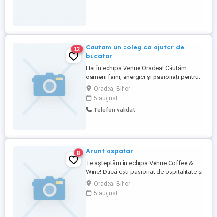
Cautam un coleg ca ajutor de
12
bucatar
Hai în echipa Venue Oradea! Căutăm
oameni faini, energici și pasionați pentru:
Ajutor bucătar Dacă îți place ritmul
Oradea, Bihor
dinamic, lucrul în echipă și vibe-ul bun, te
5 august
vrem alături de noi! Program în ture
Telefon validat
Beneficii atractive Mediu de lucru
prietenos Sună și află toate detaliile:
Poate următorul ...
Anunt ospatar
8
Te așteptăm în echipa Venue Coffee &
Wine! Dacă ești pasionat de ospitalitate și
îți place să lucrezi într-un mediu prietenos
Oradea, Bihor
și dinamic, avem locul perfect pentru tine.
5 august
Căutăm un ospătar dedicat, dornic să
învețe și să ne învețe, în timp ce contribuie
la experiența unică a clienților noștri. Ce ...