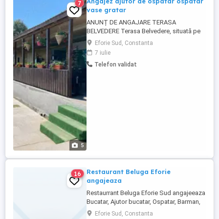
Angajez ajutor de ospatar ospatar
7
vase gratar
ANUNȚ DE ANGAJARE TERASA
BELVEDERE Terasa Belvedere, situată pe
malul mării, își mărește echipa pentru
Eforie Sud, Constanta
sezonul estival și angajează: 2 Ajutor
7 iulie
OSPĂTAR cu experiență, responsabili și
Telefon validat
comunicativi, capabili să ofere servicii de
calitate clienților noștri * 1 Ajutor barman *
1 Ospătar * 1 Lucrător ...
5
Restaurant Beluga Eforie
16
angajeaza
Restaurrant Beluga Eforie Sud angajeeaza
Bucatar, Ajutor bucatar, Ospatar, Barman,
program tot timpul anilui.
Eforie Sud, Constanta