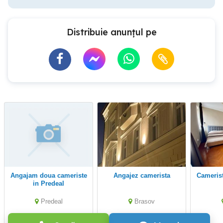
Distribuie anunțul pe
Angajam doua cameriste
Angajez camerista
Cameris
in Predeal
Predeal
Brasov