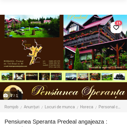
23
1
/ 1
Romjob
Anunțuri
Locuri de munca
Horeca
Personal curatenie si cameristi
Pensiunea Speranta Predeal angajeaza :