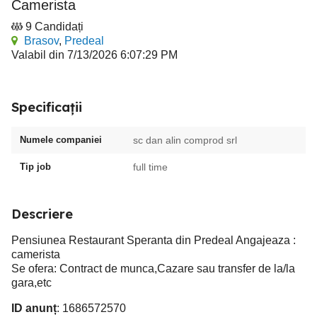
Camerista
9 Candidați
Brasov
,
Predeal
Valabil din 7/13/2026 6:07:29 PM
Specificații
Numele companiei
sc dan alin comprod srl
Tip job
full time
Descriere
Pensiunea Restaurant Speranta din Predeal Angajeaza :
camerista
Se ofera: Contract de munca,Cazare sau transfer de la/la
gara,etc
ID anunț
: 1686572570