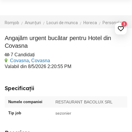
Romjob
Anunțuri
Locuri de munca
Horeca
Personal receptie si administratie
3
Angajăm urgent bucătar pentru Hotel din
Covasna
7 Candidați
Covasna
,
Covasna
Valabil din 8/5/2026 2:20:55 PM
Specificații
Numele companiei
RESTAURANT BACOLUX SRL
Tip job
sezonier