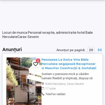
Locuri de munca Personal receptie, administratie hotel Baile
HerculaneCaras-Severin
Anunțuri
20
50
Anunțuri pe pagină:
Pensiunea La Dolce Vita Băile
2
Herculane angajează Receptioner
si Muncitor Construcții & Instalații
Suntem o pensiune mică și căutăm
oameni flexibili și implicați, dispuși să
pună mâna la mai multe tipuri de activități
Baile Herculane, Caras-Severin
după nevoie. Recepționer Cameristă:
17 iunie
Primire oaspeți, rezervări, curățenie și
Telefon validat
îngrijire camere Muncitor Construcții &
Instalații: Construcții, renovări, instalații
sanitare electrice, ...