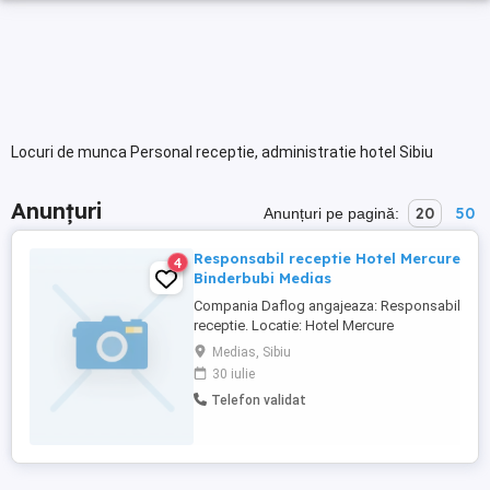
Locuri de munca Personal receptie, administratie hotel Sibiu
Anunțuri
20
50
Anunțuri pe pagină:
Responsabil receptie Hotel Mercure
4
Binderbubi Medias
Compania Daflog angajeaza: Responsabil
receptie. Locatie: Hotel Mercure
Binderbubi Medias. Responsabilități
Medias, Sibiu
Cheie: - Primirea și înregistrarea oaspeților.
30 iulie
- Gestionarea rezervărilor (telefon, email,
Telefon validat
platforme online). - Întocmirea
documentelor de evidență (fișe de cazare,
facturi). - Oferirea ...