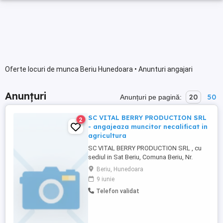
Oferte locuri de munca Beriu Hunedoara • Anunturi angajari
Anunțuri
20
50
Anunțuri pe pagină:
SC VITAL BERRY PRODUCTION SRL
2
- angajeaza muncitor necalificat in
agricultura
SC VITAL BERRY PRODUCTION SRL , cu
sediul in Sat Beriu, Comuna Beriu, Nr.
192B, Ap. BIROU-2, Judet Hunedoara,
Beriu, Hunedoara
angajeaza: Muncitor necalificat în
9 iunie
agricultură CV-urile se depun la sediul
Telefon validat
firmei sau la adresa de mail.