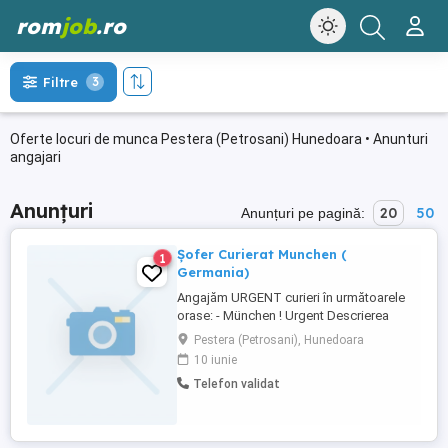
rom
job
.ro
Filtre
3
Oferte locuri de munca Pestera (Petrosani) Hunedoara • Anunturi
angajari
Anunțuri
20
50
Anunțuri pe pagină:
Șofer Curierat Munchen (
1
Germania)
Angajăm URGENT curieri în următoarele
orase: - München ! Urgent Descrierea
jobului: Livrarea coletelor in conditii de
Pestera (Petrosani), Hunedoara
siguranta pe un traseu prestabilit zilnic
10 iunie
prin GPS Program de lucru 8,5-9,5 h zi de
Telefon validat
luni pana vineri și între 1-4 sâmbete luna în
funcție de necesitate. Soferii( minim ...