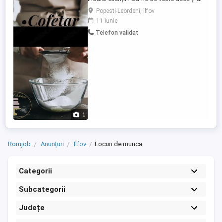
plăcea să fii parte din echipa Atelierul de
Popesti-Leordeni, Ilfov
torturi! Căutăm profesioniști în domeniu,
11 iunie
care să-și iubească meseria și să o facă
Telefon validat
cu plăcere, care să ne înțeleagă valorile și
să aducă un plus valoare locației noastre
...
1
Romjob
Anunțuri
Ilfov
Locuri de munca
Categorii
Subcategorii
Județe