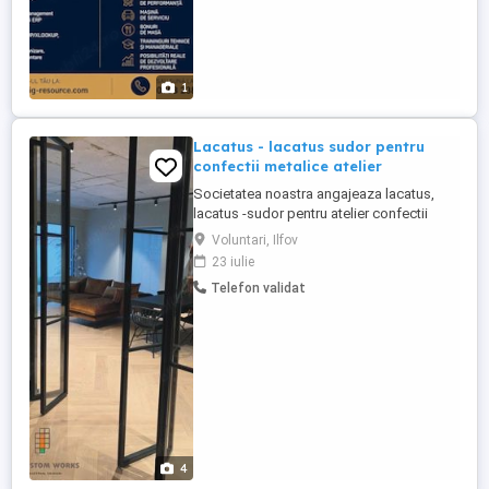
1
Lacatus - lacatus sudor pentru
confectii metalice atelier
Societatea noastra angajeaza lacatus,
lacatus -sudor pentru atelier confectii
metalice usoare, usi, mobilier metalic etc.
Voluntari, Ilfov
Atelierul este situat in Voluntari - Ilfov B-dul
23 iulie
Eroilor 4, in incinta Sut Carpati Vechime in
Telefon validat
domenie este necesara Pozele sunt
atasate pentru a va face o idee asupra
produselor ...
4