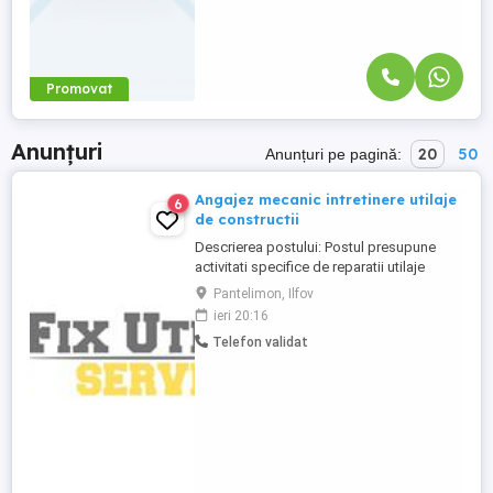
Promovat
Anunțuri
20
50
Anunțuri pe pagină:
Angajez mecanic intretinere utilaje
6
de constructii
Descrierea postului: Postul presupune
activitati specifice de reparatii utilaje
(excavatoare, incarcatoare frontale,
Pantelimon, Ilfov
buldozere, buldo-excavatoare, mini
ieri 20:16
incarcatoare, compactoare, etc.) la sediul
Telefon validat
clientului sau in atelierul propriu, constand
in diagnoza echipament defect, precum si
efectuarea operatiunilor ...