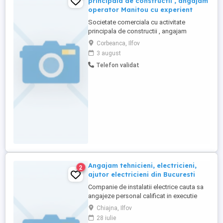
principala de constructii , angajam
operator Manitou cu experient
Societate comerciala cu activitate
principala de constructii , angajam
operator Manitou cu experienta.
Corbeanca, Ilfov
3 august
Telefon validat
Angajam tehnicieni, electricieni,
2
ajutor electricieni din Bucuresti
Companie de instalatii electrice cauta sa
angajeze personal calificat in executie
instalatii electrice in domeniul
Chiajna, Ilfov
constructiilor rezidentiale, industriale si
28 iulie
cladiri de birouri. Activitatea se