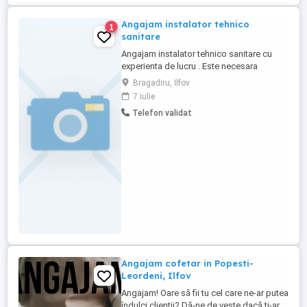
Angajam instalator tehnico
1
sanitare
Angajam instalator tehnico sanitare cu
experienta de lucru . Este necesara
diploma de calificare profesionala.
Bragadiru, Ilfov
Programul de lucru este de la ora ,sediul
7 iulie
companiei fiind in Bragadiru jud.ilfov
Telefon validat
lucrarile desfasuradu se atat in Bucuresti
cat si in tara. Salariul este negociabil in
functie de experienta ...
Angajam cofetar in Popesti-
Leordeni, Ilfov
Angajam! Oare să fii tu cel care ne-ar putea
îndulci clienții? Dă-ne de veste dacă ți-ar