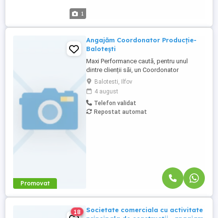
1
Angajăm Coordonator Producție-
Balotești
Maxi Performance caută, pentru unul
dintre clienții săi, un Coordonator
Producție organizat și implicat, care să
Balotesti, Ilfov
coordoneze fluxul de producție și echipa
4 august
din fabrică. Responsabilități: Coordonarea
Telefon validat
fluxului de producție Supravegherea
Repostat automat
termenelor și a calității Gestionarea
materialelor și resurselor ...
Promovat
Societate comerciala cu activitate
18