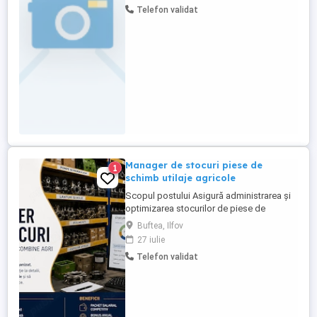
Telefon validat
desfasoara in tara, in Bucuresti si in jurul
orasului Bucuresti, contract pe perioada
nedeterminata. Salariu ...
Manager de stocuri piese de
1
schimb utilaje agricole
Scopul postului Asigură administrarea și
optimizarea stocurilor de piese de
schimb, astfel încât activitatea de service
Buftea, Ilfov
să se desfășoare fără întreruperi,
27 iulie
menținând în același timp un nivel optim al
Telefon validat
capitalului blocat în stocuri.
Responsabilități principale Managementul
stocurilor Administrează stocurile ...