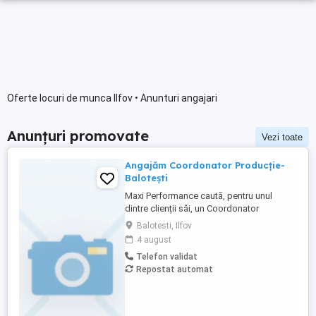
Oferte locuri de munca Ilfov • Anunturi angajari
Anunțuri promovate
Vezi toate
Angajăm Coordonator Producție-
Balotești
Maxi Performance caută, pentru unul
dintre clienții săi, un Coordonator
Producție organizat și implicat, care să
Balotesti, Ilfov
coordoneze fluxul de producție și echipa
4 august
din fabrică. Responsabilități: Coordonarea
Telefon validat
fluxului de producție Supravegherea
Repostat automat
termenelor și a calității Gestionarea
materialelor și resurselor ...