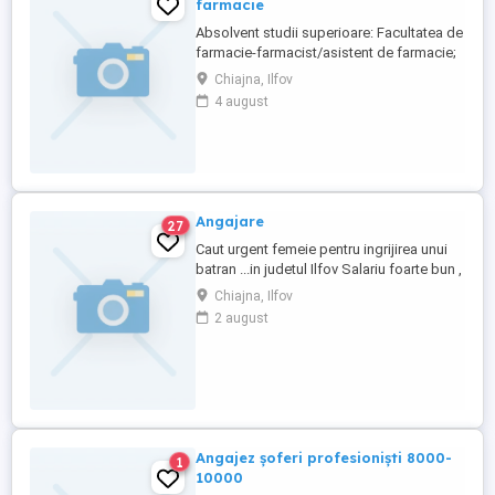
farmacie
Absolvent studii superioare: Facultatea de
farmacie-farmacist/asistent de farmacie;
Certificat de membru al Colegiului
Chiajna, Ilfov
Farmacistilor, vizat pe anul 2022; Sa detii
4 august
bune abilitati de comunicare si relationare;
Cunostinte de Microsoft Office; Sa ai
empatie, receptivitate, atentie si energie;
Sa oferi ajutor, ...
Angajare
27
Caut urgent femeie pentru ingrijirea unui
batran ...in judetul Ilfov Salariu foarte bun ,
contract de munca Telefon
Chiajna, Ilfov
2 august
Angajez șoferi profesioniști 8000-
1
10000