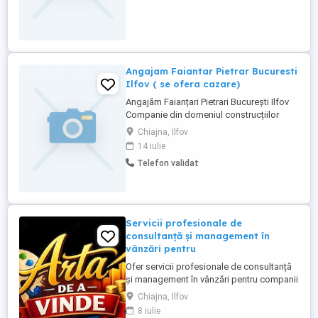
Angajam Faiantar Pietrar Bucuresti
Ilfov ( se ofera cazare)
Angajăm Faianțari Pietrari București Ilfov
Companie din domeniul construcțiilor
angajează 2 faianțari pietrari pentru lucrări
Chiajna, Ilfov
în București și Ilfov. Cerințe: Experiență în
14 iulie
montaj faianță, gresie și sau piatră
Telefon validat
naturală; Seriozitate, responsabilitate și
atenție la detalii; Capacitatea de a lucra ...
Servicii profesionale de
consultanță și management în
vânzări pentru
Ofer servicii profesionale de consultanță
și management în vânzări pentru companii
și antreprenori care doresc să își crească
Chiajna, Ilfov
performanța și profitabilitatea. Servicii
8 iulie
oferite: Dezvoltarea strategiilor de vânzări