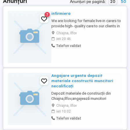
Anunțuri
20
50
Anunțuri pe pagină:
infirmiera
7
We are looking for female live-in carers to
provide high- quality care to our clients in
their own homes in Ireland. Carers will live
Chiajna, Ilfov
with the elderly person in their home. Live
ieri 20:46
in carers will work 6 days week. You will
Telefon validat
be actively working 7hours day (daytime
work) Requirements: -Eu work visa if ...
Angajare urgenta depozit
materiale constructii muncitori
necalificați
Depozit materiale de construcții din
Chiajna,Ilfov,angajează muncitori
necalificați!
Chiajna, Ilfov
ieri 10:02
Telefon validat