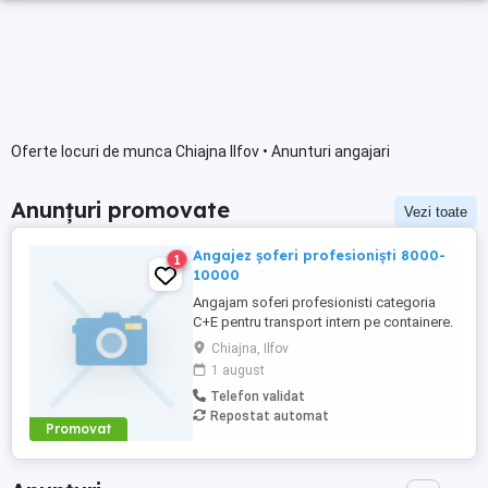
Oferte locuri de munca Chiajna Ilfov • Anunturi angajari
Anunțuri promovate
Vezi toate
Angajez șoferi profesioniști 8000-
1
10000
Angajam soferi profesionisti categoria
C+E pentru transport intern pe containere.
Oferim: * Salariu motivant, platit la timp; *
Chiajna, Ilfov
Contract de munca; * Camioane bine
1 august
intretinute; * Program de lucru de luni pana
Telefon validat
vineri; * Weekendurile libere; * Mediu de
Repostat automat
lucru serios si stabil. Cerinte: * Permis
Promovat
categoria ...