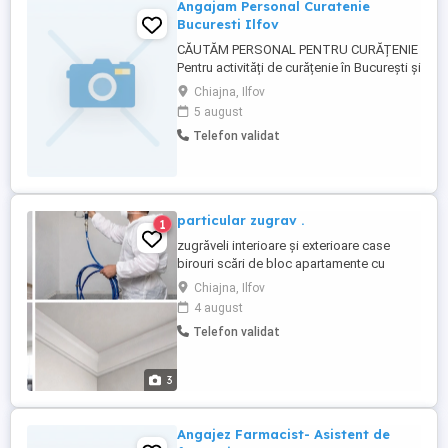
Angajam Personal Curatenie
Bucuresti Ilfov
CĂUTĂM PERSONAL PENTRU CURĂȚENIE
Pentru activități de curățenie în București și
Ilfov, angajăm persoane serioase și
Chiajna, Ilfov
responsabile. Program Full-Time sau Part-
5 august
Time Salariu motivant Dacă îți dorești un
Telefon validat
loc de muncă stabil și un mediu de lucru
bazat pe respect și seriozitate,
contactează-ne pentru ...
particular zugrav .
1
zugrăveli interioare și exterioare case
birouri scări de bloc apartamente cu
pompa profesională de zugrăvit timp mai
Chiajna, Ilfov
scurt decât metoda clasică curățenie și
4 august
seriozitate
Telefon validat
3
Angajez Farmacist- Asistent de