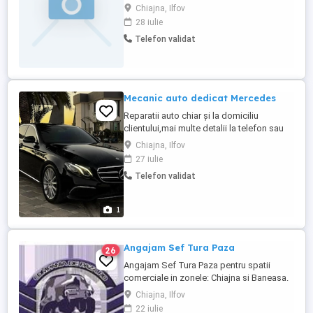
cu experiență. Condiții avantajoase,
Chiajna, Ilfov
program flexibil, salariul motivant. Detalii
28 iulie
suplimentare la
Telefon validat
Mecanic auto dedicat Mercedes
Reparatii auto chiar și la domiciliu
clientului,mai multe detalii la telefon sau
WhatsApp . Mecanic cu experiență în
Chiajna, Ilfov
Mercedes de peste 15 ani
27 iulie
Telefon validat
1
Angajam Sef Tura Paza
26
Angajam Sef Tura Paza pentru spatii
comerciale in zonele: Chiajna si Baneasa.
Oferim: - Tarif 17.7 RON h NET+ 300 RON
Chiajna, Ilfov
bonuri de masa, - program in ture de zi, -
22 iulie