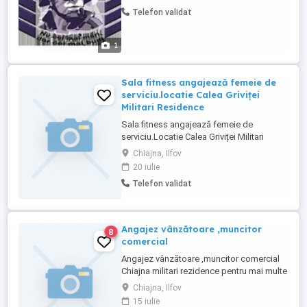
Bonusuri de performanta. Pentru mai
Telefon validat
multe detalii: Adrian Boaru:
1
Sala fitness angajează femeie de
serviciu.locatie Calea Griviței
Militari Residence
Sala fitness angajează femeie de
serviciu.Locatie Calea Griviței Militari
Residence Pt.detalii sunați la
Chiajna, Ilfov
20 iulie
Telefon validat
Angajez vânzătoare ,muncitor
8
comercial
Angajez vânzătoare ,muncitor comercial
Chiajna militari rezidence pentru mai multe
informații la nr de t
Chiajna, Ilfov
15 iulie