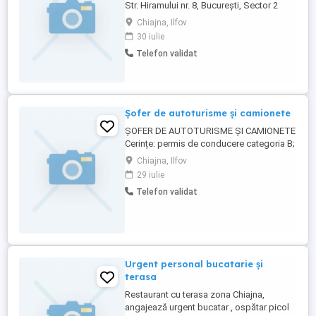
Str. Hiramului nr. 8, București, Sector 2
Condiții: Limba engleză minim B1 Studii
Chiajna, Ilfov
gimnaziale Experiența nu este necesară
30 iulie
Program 8h zi - 40h săpt Activitatea se
Telefon validat
desfășoară în condiții normale la punctul
de lucru din Ilfov Perioadă de probă 90 de
zile calendaristice Concediu ...
Șofer de autoturisme și camionete
ȘOFER DE AUTOTURISME ȘI CAMIONETE
Cerințe: permis de conducere categoria B;
seriozitate și responsabilitate; apt pentru
Chiajna, Ilfov
muncă; experiența constituie avantaj.
29 iulie
Beneficii: contract individual de muncă;
Telefon validat
salariu motivant; mediu de lucru stabil.
Persoanele interesate pot trimite CV-ul ...
Urgent personal bucatarie și
terasa
Restaurant cu terasa zona Chiajna,
angajează urgent bucatar , ospătar picol