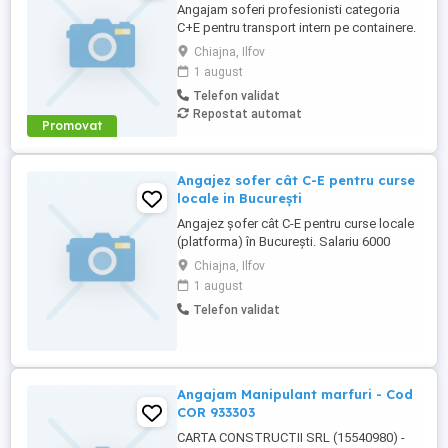
Angajam soferi profesionisti categoria
C+E pentru transport intern pe containere.
Oferim: * Salariu motivant, platit la timp; *
Chiajna, Ilfov
Contract de munca; * Camioane bine
1 august
intretinute; * Program de lucru de luni pana
Telefon validat
vineri; * Weekendurile libere; * Mediu de
Repostat automat
lucru serios si stabil. Cerinte: * Permis
Promovat
categoria ...
Angajez sofer cât C-E pentru curse
locale in București
Angajez șofer cât C-E pentru curse locale
(platforma) în București. Salariu 6000
RON.Garajul se afla la km 23 A1 .CT Park.
Chiajna, Ilfov
Autotrenuri Volvo cu prelata. Sâmbăta și
1 august
Duminica nu se lucrează. Tel.
Telefon validat
Angajam Manipulant marfuri - Cod
COR 933303
CARTA CONSTRUCTII SRL (15540980) -