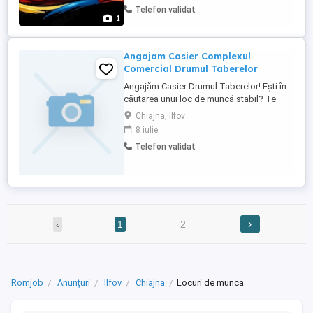
Telefon validat
Organizarea și coordonarea echipelor
1
comerciale Optimizarea proceselor de
vânzare ...
Angajam Casier Complexul
Comercial Drumul Taberelor
Angajăm Casier Drumul Taberelor! Ești în
căutarea unui loc de muncă stabil? Te
așteptăm în echipa noastră! Post
Chiajna, Ilfov
disponibil: Casieră Locație: Drumul
8 iulie
Taberelor Program: 2 zile cu 2 zile libere
Telefon validat
Seriozitate și atenție la detalii Experiența
nu este obligatorie te învățăm noi! ...
›
‹
1
2
Romjob
Anunțuri
Ilfov
Chiajna
Locuri de munca