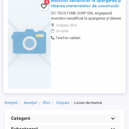
Muncitor necalificat la spargerea și
4
tăierea materialelor de construcții
SC TECSTONE CORP SRL angajează
muncitor necalificat la spargerea și tăierea
materialelor de construcții. Experiența
Ciolpani, Ilfov
reprezintă un avantaj, însă nu este
30 iunie
obligatorie. Oferim instruire completă la
Telefon validat
locul de muncă. Ne potrivim daca ești o
persoană responsabilă și dornică de
muncă. Oferim salariu motivant ...
Romjob
Anunțuri
Ilfov
Ciolpani
Locuri de munca
Categorii