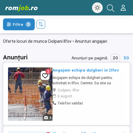
rom
job
.ro
Filtre
3
Oferte locuri de munca Ciolpani Ilfov • Anunturi angajari
Anunțuri
20
50
Anunțuri pe pagină:
Angajam echipa dulgheri in Ilfov
2
Angajam echipa de dulgheri pentru
activitati in Ilfov. Cerinte: Sa stie sa
citeasca planurile proiectului, sa fie
Ciolpani, Ilfov
familiarizat cu cofrajele de tip DOKA, PERI
6 august
sau Tego Sa fie punctual, serios, capabil
Telefon validat
sa lucreze in echipa. Consumul de alcool
la locul de munca nu este permis. Salariul
este negociabil ...
3