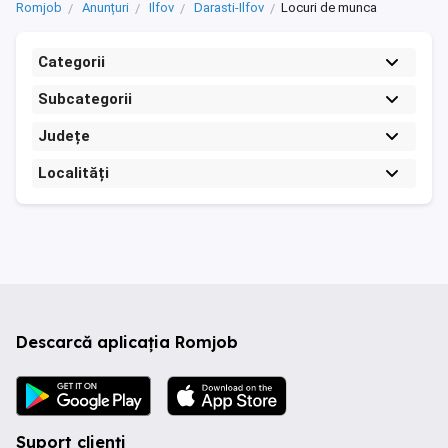
Romjob
Anunțuri
Ilfov
Darasti-Ilfov
Locuri de munca
Categorii
Subcategorii
Județe
Localități
Descarcă aplicația Romjob
Suport clienți