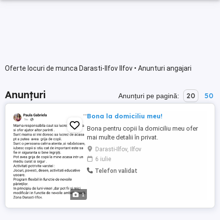
Oferte locuri de munca Darasti-Ilfov Ilfov • Anunturi angajari
Anunțuri
20
50
Anunțuri pe pagină:
Bona la domiciliu meu!
Bona pentru copii la domiciliu meu ofer
mai multe detalii în privat.
Darasti-Ilfov, Ilfov
6 iulie
Telefon validat
1