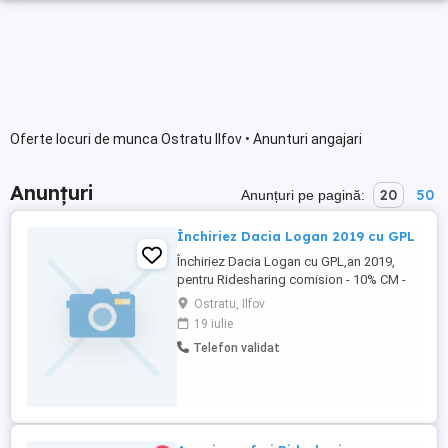
Oferte locuri de munca Ostratu Ilfov • Anunturi angajari
Anunțuri
20
50
Anunțuri pe pagină:
Închiriez Dacia Logan 2019 cu GPL
Închiriez Dacia Logan cu GPL,an 2019,
pentru Ridesharing comision - 10% CM -
395 săptămâna Chirie -400 săptămâna
Ostratu, Ilfov
Garanție - 500
19 iulie
Telefon validat