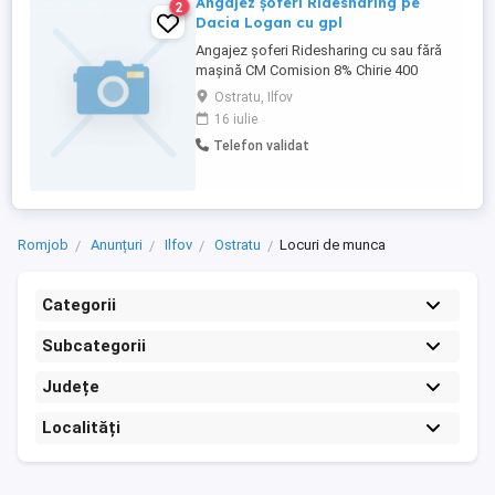
Angajez șoferi Ridesharing pe
2
Dacia Logan cu gpl
Angajez șoferi Ridesharing cu sau fără
mașină CM Comision 8% Chirie 400
săptămâna
Ostratu, Ilfov
16 iulie
Telefon validat
Romjob
Anunțuri
Ilfov
Ostratu
Locuri de munca
Categorii
Subcategorii
Județe
Localități