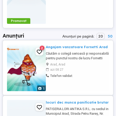
Promovat
Anunțuri
20
50
Anunțuri pe pagină:
Angajam vanzatoare Fornetti Arad
2
Căutăm o colegă serioasă și responsabilă
pentru punctul nostru de lucru Fornetti
METRO Arad. Ce oferim: Salariu 3.000 lei
Arad, Arad
net; Contract individual de muncă;
azi 08:27
Program avantajos: * 1 zi se lucrează 1 zi
Telefon validat
liberă; * Duminica este liberă; * Sâmbăta
se lucrează cu program redus, iar tura de
sâmbătă ...
1
locuri dec munca panificatie brutar
PATISERIA LORI ANTIKA S.R.L. cu sediul in
Municipiul Arad, Strada Petru Rareş, Nr.