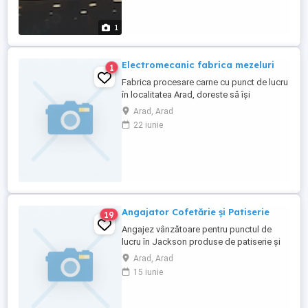
1
Electromecanic fabrica mezeluri
1
Fabrica procesare carne cu punct de lucru
în localitatea Arad, doreste să își
mărească echipa. Beneficii: -Program de
Arad, Arad
lucru : 5 zile saptamana, 8 ore zi; -Salar
22 iunie
motivant negociabil in functie de calificare
si experienta; -Tichete de masa : 35 lei zi; -
Ore suplimentare platite cu 200 %; -
Decontare ...
Angajator Cofetărie și Patiserie
19
Angajez vânzătoare pentru punctul de
lucru în Jackson produse de patiserie și
înghețată
Arad, Arad
15 iunie