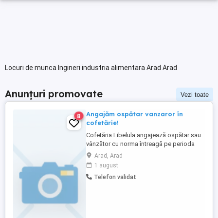
Locuri de munca Ingineri industria alimentara Arad Arad
Anunțuri promovate
Vezi toate
Angajăm ospătar vanzaror în
8
cofetărie!
Cofetăria Libelula angajează ospătar sau
vânzător cu norma întreagă pe perioda
determinată sau nedeterminată. Preferam
Arad, Arad
personal cu experiență! Pentru detalii
1 august
sunati la !
Telefon validat