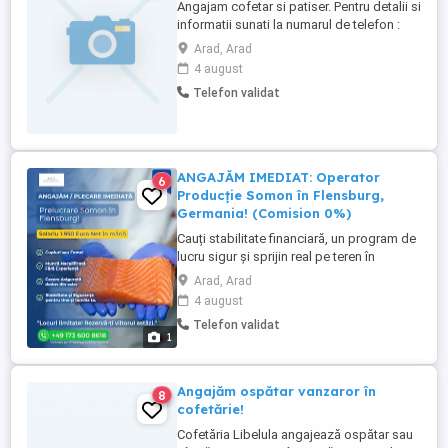
Angajam cofetar si patiser. Pentru detalii si
informatii sunati la numarul de telefon :
Arad, Arad
4 august
Telefon validat
ANGAJĂM IMEDIAT: Operator
6
Producție Somon în Flensburg,
Germania! (Comision 0%)
Cauți stabilitate financiară, un program de
lucru sigur și sprijin real pe teren în
Germania? Reß & NetworkPartner îți oferă
Arad, Arad
oportunitatea de a te alătura unei echipe
4 august
de top în industria procesării peștelui
Telefon validat
(somon) în orașul Flensburg. Finisăm
1
complet perioada incertitudinilor și
construim împreună ...
Angajăm ospătar vanzaror în
8
cofetărie!
Cofetăria Libelula angajează ospătar sau