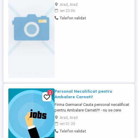
32A, Judeţul Arad, avand numarul de
Arad, Arad
inmatriculare la ORC J2 1674 2021, CUI
ieri 23:06
44933265 angajaza brutar cv se depune la
Telefon validat
sediul societatii
Personal Necalificat pentru
1
Ambalare Carnati!
Firma Germana! Cauta personal necalificat
pentru Ambalare Carnati!!! - nu se cere
calificare - nu se cere limba germana -
Arad, Arad
contract de munca direct cu angajatorul -
ieri 01:20
asigurare medicala - cont bancar -
Telefon validat
transport de la cazare pana la fabrica și
retur(contracost) - concediu plătit - se