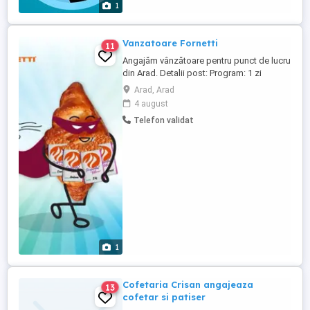
1
lucrează 8-9 ...
Vanzatoare Fornetti
11
Angajăm vânzătoare pentru punct de lucru
din Arad. Detalii post: Program: 1 zi
lucrată, 1 zi liberă (în ture). Contract de
Arad, Arad
muncă, mediu de lucru modern și curat.
4 august
Nu este necesară experiența anterioară,
Telefon validat
dar seriozitatea și punctualitatea sunt
obligatorii. Detalii suplimentare la telefon:
...
1
Cofetaria Crisan angajeaza
13
cofetar si patiser