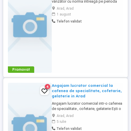
vânzător cu norma întreagă pe perioda
determinată sau nedeterminată. Preferam
Arad, Arad
personal cu experiență! Pentru detalii
1 august
sunati la !
Telefon validat
Promovat
Angajam lucrator comercial la
4
cafenea de specialitate, cofetarie,
gelaterie in Arad
Angajam lucrator comercial intr-o cafenea
de specialitate , cofetarie, gelaterie Ești o
persoană sociabilă, atentă și
Arad, Arad
responsabilă? Te așteptăm în echipa
5 iulie
noastră tânără și energică! Cerințe:
Telefon validat
Atitudine pozitivă și dorința de a lucra cu