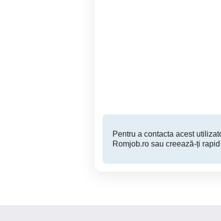
Angajăm patisera ptr
Angajam: Vanzato
laborator patiserie
Constanta
Pentru a contacta acest utilizato
Romjob.ro sau creează-ți rapid