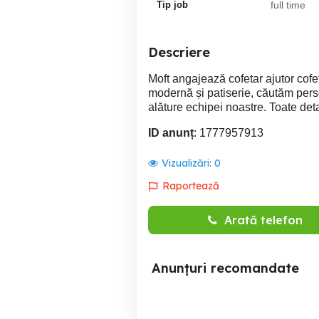
Tip job
full time
Descriere
Moft angajează cofetar ajutor cofe
modernă și patiserie, căutăm pers
alăture echipei noastre. Toate deta
ID anunț
: 1777957913
Vizualizări:
0
Raportează
Arată telefon
Anunțuri recomandate