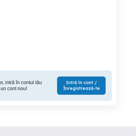
are,
Angajez personal pentru
Doresc colaborare
Patisera, Personal
brutarie in Constanta
restauran
patiserie
Co
Constanta
Constanta
C
r, intră în contul tău
Intră în cont /
Înregistrează-te
 un cont nou!