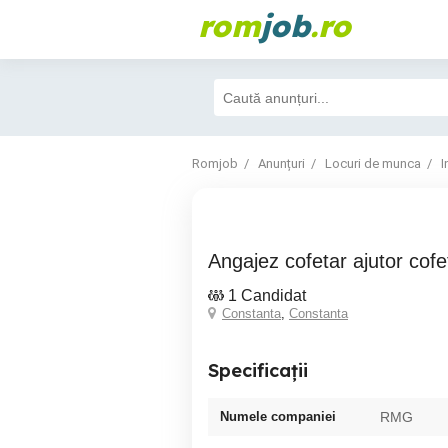
rom
job
.ro
Romjob
Anunțuri
Locuri de munca
I
Angajez cofetar ajutor cofe
1 Candidat
Constanta
,
Constanta
Specificații
Numele companiei
RMG