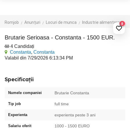
Romjob
Anunțuri
Locuri de munca
Industrie alimentara
Br
8
Brutarie Serioasa - Constanta - 1500 EUR.
4 Candidați
Constanta
,
Constanta
Valabil din 7/29/2026 6:13:34 PM
Specificații
Numele companiei
Brutarie Constanta
Tip job
full time
Experienta
experienta peste 3 ani
Salariu oferit
1000 - 1500 EURO