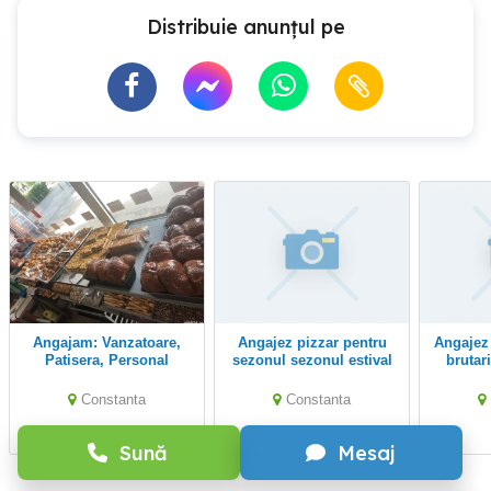
Distribuie anunțul pe
Angajam: Vanzatoare,
Angajez pizzar pentru
Angajez personal pentru
Patisera, Personal
sezonul sezonul estival
brutar
patiserie
2026.
Constanta
Constanta
Sună
Mesaj