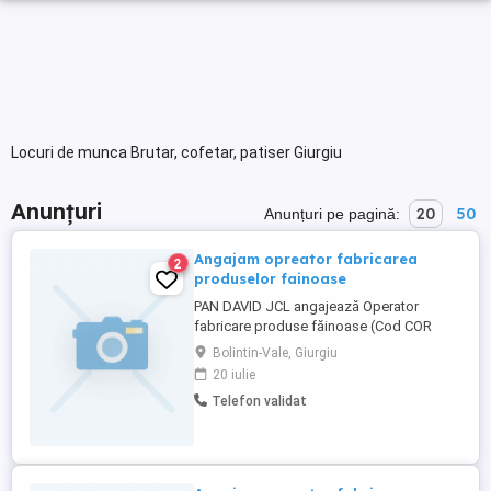
Locuri de munca Brutar, cofetar, patiser Giurgiu
Anunțuri
20
50
Anunțuri pe pagină:
Angajam opreator fabricarea
2
produselor fainoase
PAN DAVID JCL angajează Operator
fabricare produse făinoase (Cod COR
816027) pentru activitate în cadrul unității
Bolintin-Vale, Giurgiu
de producție. Responsabilități: Operarea
20 iulie
și supravegherea utilajelor din fluxul de
Telefon validat
producție; Prepararea și prelucrarea
produselor făinoase conform rețetelor și
procedurilor; Alimentarea ...