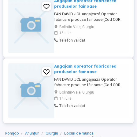
Angajam opreator fabricarea
produselor fainoase
PAN DAVID JCL angajează Operator
fabricare produse făinoase (Cod COR
816027) pentru activitate în cadrul unității
Bolintin-Vale, Giurgiu
de producție. Responsabilități: Operarea
15 iulie
și supravegherea utilajelor din fluxul de
Telefon validat
producție; Prepararea și prelucrarea
produselor făinoase conform rețetelor și
procedurilor; Alimentarea ...
Angajam opreator fabricarea
produselor fainoase
PAN DAVID JCL angajează Operator
fabricare produse făinoase (Cod COR
816027) pentru activitate în cadrul unității
Bolintin-Vale, Giurgiu
de producție. Responsabilități: Operarea
14 iulie
și supravegherea utilajelor din fluxul de
Telefon validat
producție; Prepararea și prelucrarea
produselor făinoase conform rețetelor și
procedurilor; Alimentarea ...
Romjob
Anunțuri
Giurgiu
Locuri de munca