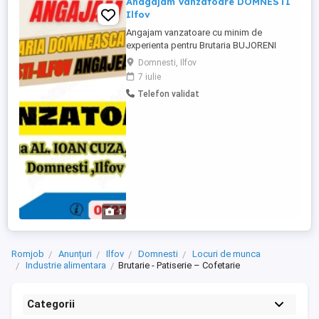
Anagajam Vanzatoare DOMNESTI
Ilfov
Angajam vanzatoare cu minim de
experienta pentru Brutaria BUJORENI
Locatia : Domnesti Ilfov Rugam si oferim
Domnesti, Ilfov
seriozitate ! Pentru mai multe detalii va rog
7 iulie
sa apelati nr de telefon afisat in anunt !
Telefon validat
1
Romjob
Anunțuri
Ilfov
Domnesti
Locuri de munca
Industrie alimentara
Brutarie - Patiserie – Cofetarie
Categorii