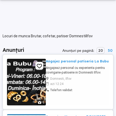
Locuri de munca Brutar, cofetar, patiser DomnestiIlfov
Anunțuri
20
50
Anunțuri pe pagină:
Angajez personal patiseria La Bubu
Angajeaz personal cu experienta pentru
covrigarie-patiserie in Domnesti Ilfov.
Salariu si program atractive si echipa de
Domnesti, Ilfov
lucru serioasa! Se incepe activitate dupa 1
azi 12:24
septembrie daca vrei sa ni te alaturi astept
Telefon validat
sa ma contactezi!!!
5