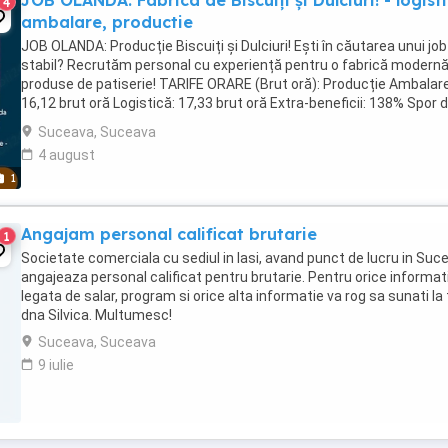
JOB OLANDA: Fabrica de Biscuiți și Dulciuri! - logist
4
ambalare, productie
JOB OLANDA: Producție Biscuiți și Dulciuri! Ești în căutarea unui job
stabil? Recrutăm personal cu experiență pentru o fabrică modernă
produse de patiserie! TARIFE ORARE (Brut oră): Producție Ambalare
16,12 brut oră Logistică: 17,33 brut oră Extra-beneficii: 138% Spor 
tură (pentru ...
Suceava, Suceava
4 august
1
Angajam personal calificat brutarie
1
Societate comerciala cu sediul in Iasi, avand punct de lucru in Suc
angajeaza personal calificat pentru brutarie. Pentru orice informat
legata de salar, program si orice alta informatie va rog sa sunati la t
dna Silvica. Multumesc!
Suceava, Suceava
9 iulie