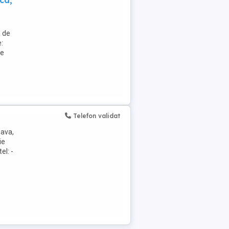
ica,
 de
:
de
Telefon validat
eava,
ie
el: -