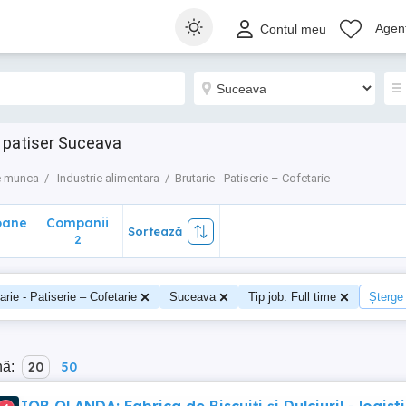
ane
Companii
Sortează
Agenț
Contul meu
2
, patiser Suceava
e munca
Industrie alimentara
Brutarie - Patiserie – Cofetarie
oane
Companii
Sortează
0
2
arie - Patiserie – Cofetarie
Suceava
Tip job: Full time
Șterge 
nă:
20
50