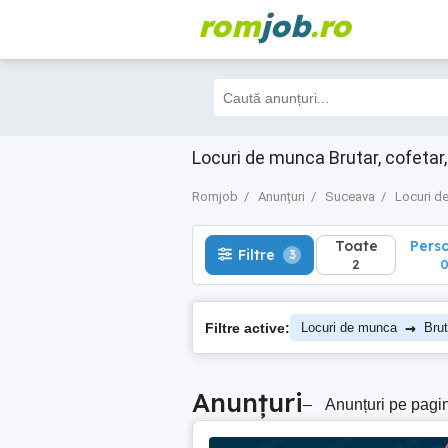
rom
job
.ro
Toate
Perso
Filtre
3
2
0
Locuri de munca Brutar, cofetar
Romjob
Anunțuri
Suceava
Locuri d
Toate
Pers
Filtre
3
2
→
Filtre active:
Locuri de munca
Brut
Anunțuri
–
Anunțuri pe pagi