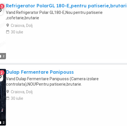
Refrigerator PolarGL 180-E,pentru patiserie,brutari
3
Vand Refrigerator Polar GL180-E,Nou pentru patiserie
,cofetarie,brutarie
Craiova, Dolj
30 iulie
2
Dulap Fermentare Panipouss
2
Vand Dulap Fermentare Panipuoss (Camera izolare
controlata),NOU!Pentru patiserie,brutarie.
Craiova, Dolj
30 iulie
2