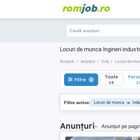
rom
job
.ro
Toate
Perso
Filtre
2
14
14
Locuri de munca Ingineri industr
Romjob
Anunțuri
Dolj
Locuri de mu
Toate
Pers
Filtre
2
14
1
→
Filtre active:
Locuri de munca
Indu
Anunțuri
–
Anunțuri pe pagi