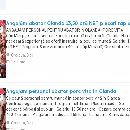
Angajăm abator Olanda 13,50 oră NET plecări rapi
6
ANGAJĂM PERSONAL PENTRU ABATOR ÎN OLANDA (PORC VITĂ)
Căutăm persoane serioase pentru muncă în abator în Olanda. Nu e
necesară experiență se oferă instruire la locul de muncă. Salariu: 1
oră NET Program: 8 ore zi (minim 40 ore săptămână) Ore suplimen
plătite cu 125% Beneficii: ...
Craiova, Dolj
15 iunie
1
Angajam personal abator porc vita in Olanda
1
Se caută personal pentru muncă în abator porc vită în Olanda. -
Contract legal de muncă - Program full-time - Plecări rapide -Se
acceptă bărbați și cupluri - Salariu: 13,50 net oră - Cazare contra c
400 425 lună - Asigurare medicală: 165 lună - La fiecare 3 luni, dacă
asigurarea medicală ...
Craiova, Dolj
15 iunie