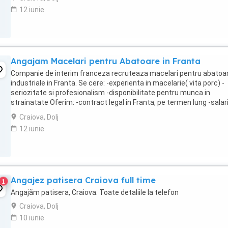
12 iunie
Angajam Macelari pentru Abatoare in Franta
Companie de interim franceza recruteaza macelari pentru abatoa
industriale in Franta. Se cere: -experienta in macelarie( vita porc) -
seriozitate si profesionalism -disponibilitate pentru munca in
strainatate Oferim: -contract legal in Franta, pe termen lung -salar
atractiv+ore suplimentare platite -echipament ...
Craiova, Dolj
12 iunie
Angajez patisera Craiova full time
1
Angajăm patisera, Craiova. Toate detaliile la telefon
Craiova, Dolj
10 iunie