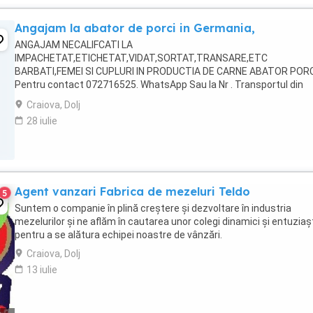
Angajam la abator de porci in Germania,
ANGAJAM NECALIFCATI LA
IMPACHETAT,ETICHETAT,VIDAT,SORTAT,TRANSARE,ETC
BARBATI,FEMEI SI CUPLURI IN PRODUCTIA DE CARNE ABATOR PORC
Pentru contact 072716525. WhatsApp Sau la Nr . Transportul din
Romania catre Germania NU este platit de catre companie. Locatii 
Craiova, Dolj
Rheda Experienta in acest domeniu ...
28 iulie
Agent vanzari Fabrica de mezeluri Teldo
5
Suntem o companie în plină creștere și dezvoltare în industria
mezelurilor și ne aflăm în cautarea unor colegi dinamici și entuziaș
pentru a se alătura echipei noastre de vânzări.
Craiova, Dolj
13 iulie