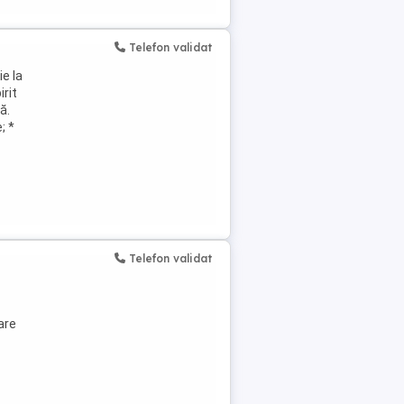
Telefon validat
ie la
irit
ă.
; *
Telefon validat
are