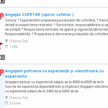
1
Angajez COFETAR (ajutor cofetar )
3
Cerințe: * Experiență în prepararea produselor de cofetărie; * Atenț
detalii și respectarea rețetelor; * Seriozitate, responsabilitate și sp
de echipă; * Respectarea normelor de igienă și siguranță alimentar
Responsabilități: * Prepararea și decorarea produselor de cofetărie
Menținerea ...
Craiova, Dolj
1 iulie
1
Angajam patisera cu experiență și vânzătoare cu
4
experienta
Angajam patiser cu experiență salariu de la 4000 la 6000 de lei în
funcție de experiența disponibilitate și implicare Angajam vânzăto
cu experiență salariu de la 3400 lei la 5000 de lei .
Craiova, Dolj
23 iunie