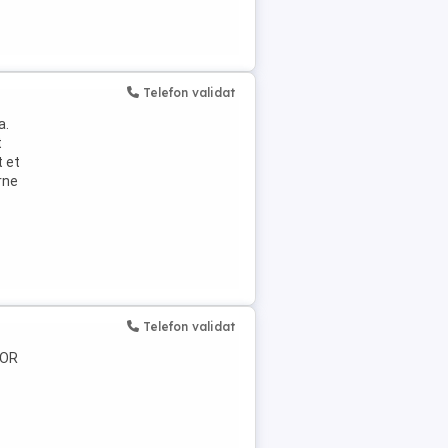
Telefon validat
a.
t
t et
rne
Telefon validat
TOR