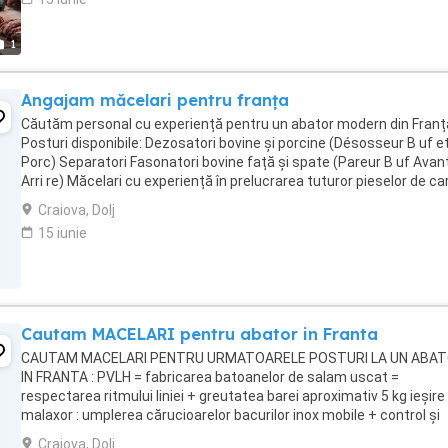
1
Angajam măcelari pentru franța
Căutăm personal cu experiență pentru un abator modern din Franț
Posturi disponibile: Dezosatori bovine și porcine (Désosseur B uf e
Porc) Separatori Fasonatori bovine față și spate (Pareur B uf Avan
Arri re) Măcelari cu experiență în prelucrarea tuturor pieselor de ca
bovină și porcină ...
Craiova, Dolj
15 iunie
Cautam MACELARI pentru abator in Franta
CAUTAM MACELARI PENTRU URMATOARELE POSTURI LA UN ABA
IN FRANTA : PVLH = fabricarea batoanelor de salam uscat =
respectarea ritmului liniei + greutatea barei aproximativ 5 kg ieșire
malaxor : umplerea cărucioarelor bacurilor inox mobile + control și
înregistrare + împingerea bacurilor în camera ...
Craiova, Dolj