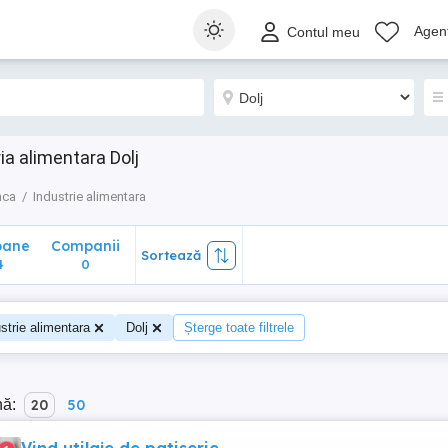
ane
Companii
Sortează
Agenț
Contul meu
0
ia alimentara Dolj
nca
Industrie alimentara
oane
Companii
Sortează
4
0
strie alimentara
Dolj
Șterge toate filtrele
nă:
20
50