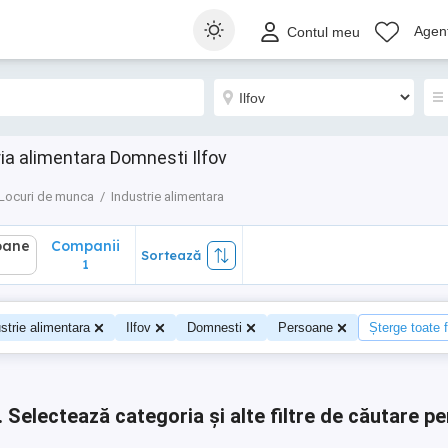
ane
Companii
Sortează
Agenț
Contul meu
1
ria alimentara Domnesti Ilfov
Locuri de munca
Industrie alimentara
oane
Companii
Sortează
0
1
strie alimentara
Ilfov
Domnesti
Persoane
Șterge toate fi
.
Selectează categoria și alte filtre de căutare pe