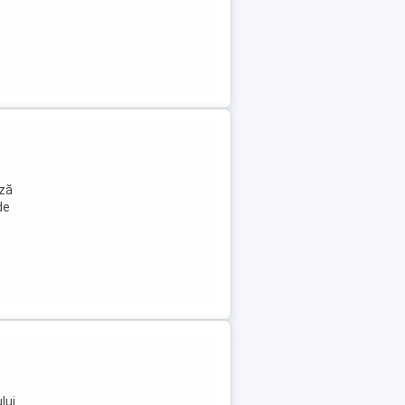
ază
de
lui