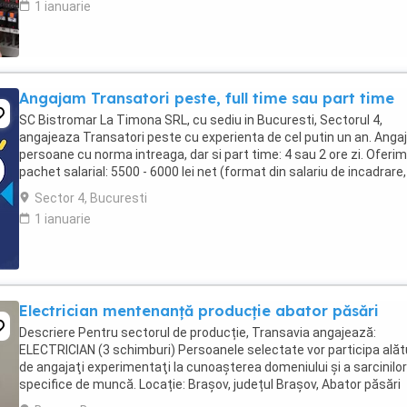
1 ianuarie
Angajam Transatori peste, full time sau part time
SC Bistromar La Timona SRL, cu sediu in Bucuresti, Sectorul 4,
angajeaza Transatori peste cu experienta de cel putin un an. Ang
persoane cu norma intreaga, dar si part time: 4 sau 2 ore zi. Oferim 
pachet salarial: 5500 - 6000 lei net (format din salariu de incadrare,
tichete de masa (30 ...
Sector 4, Bucuresti
1 ianuarie
Electrician mentenanță producție abator păsări
Descriere Pentru sectorul de producție, Transavia angajează:
ELECTRICIAN (3 schimburi) Persoanele selectate vor participa alăt
de angajaţi experimentaţi la cunoaşterea domeniului şi a sarcinilor
specifice de muncă. Locație: Brașov, județul Brașov, Abator păsări
Brașov Cerințe: - certficat de ...