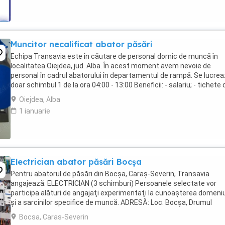
Muncitor necalificat abator păsări
Echipa Transavia este în căutare de personal dornic de muncă în
localitatea Oiejdea, jud. Alba. În acest moment avem nevoie de
personal în cadrul abatorului în departamentul de rampă. Se lucre
doar schimbul 1 de la ora 04:00 - 13:00 Beneficii: - salariu; - tichete 
masă în valoare de 45 lei ...
Oiejdea, Alba
1 ianuarie
Electrician abator păsări Bocșa
Pentru abatorul de păsări din Bocșa, Caraș-Severin, Transavia
angajează: ELECTRICIAN (3 schimburi) Persoanele selectate vor
participa alături de angajaţi experimentaţi la cunoaşterea domeniu
şi a sarcinilor specifice de muncă. ADRESĂ: Loc. Bocșa, Drumul
Binișului, Nr. 10, Județ Caraș-Severin Cerințe: - ...
Bocsa, Caras-Severin