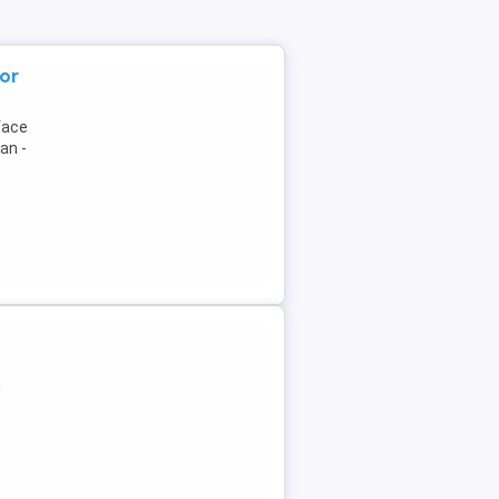
tor
face
an -
n