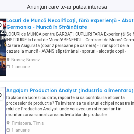
Anunțuri care te-ar putea interesa
Locuri de Muncă Necalificați, fără experiență - Aba
Germania - Muncă în Străinătate
LOCURI de MUNCĂ pentru BĂRBAȚI, CUPLURI FĂRĂ Experiență! Se 
INSTRUIRE la Locul de Muncă! BENEFICII: - Contract de Muncă Germ
Cazare Asigurată (doar 2 persoane pe cameră) - Transport de la
cazare la muncă - AVANS săptămânal - sporuri - alocație copii -
Asigurare Medicală - Concediu Plătit Se ...
Brasov, Brasov
1 ianuarie
Angajam Production Analyst (industria alimentara)
Iti place sa lucrezi cu date, rapoarte si sa contribui la eficienta
proceselor de productie? Te invitam sa te alaturi echipei noastre i
rolul de Production Analyst, unde vei avea un rol important in
monitorizarea si analizarea activitatilor de productie.
Responsabilitatile tale: Verificarea si analiza ...
Timisoara, Timis
1 ianuarie