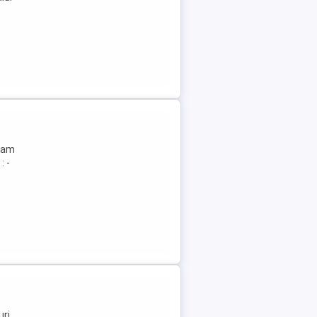
ajam
: -
uri