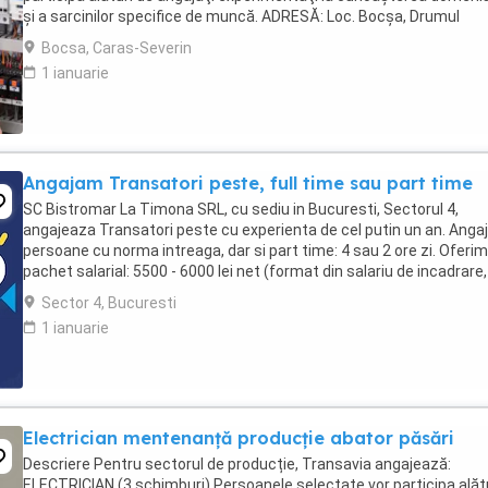
şi a sarcinilor specifice de muncă. ADRESĂ: Loc. Bocșa, Drumul
Binișului, Nr. 10, Județ Caraș-Severin Cerințe: - ...
Bocsa, Caras-Severin
1 ianuarie
Angajam Transatori peste, full time sau part time
SC Bistromar La Timona SRL, cu sediu in Bucuresti, Sectorul 4,
angajeaza Transatori peste cu experienta de cel putin un an. Ang
persoane cu norma intreaga, dar si part time: 4 sau 2 ore zi. Oferim 
pachet salarial: 5500 - 6000 lei net (format din salariu de incadrare,
tichete de masa (30 ...
Sector 4, Bucuresti
1 ianuarie
Electrician mentenanță producție abator păsări
Descriere Pentru sectorul de producție, Transavia angajează:
ELECTRICIAN (3 schimburi) Persoanele selectate vor participa alăt