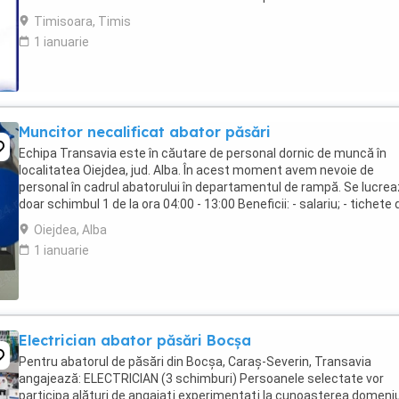
Responsabilitatile tale: Verificarea si analiza ...
Timisoara, Timis
1 ianuarie
Muncitor necalificat abator păsări
Echipa Transavia este în căutare de personal dornic de muncă în
localitatea Oiejdea, jud. Alba. În acest moment avem nevoie de
personal în cadrul abatorului în departamentul de rampă. Se lucre
doar schimbul 1 de la ora 04:00 - 13:00 Beneficii: - salariu; - tichete 
masă în valoare de 45 lei ...
Oiejdea, Alba
1 ianuarie
Electrician abator păsări Bocșa
Pentru abatorul de păsări din Bocșa, Caraș-Severin, Transavia
angajează: ELECTRICIAN (3 schimburi) Persoanele selectate vor
participa alături de angajaţi experimentaţi la cunoaşterea domeniu