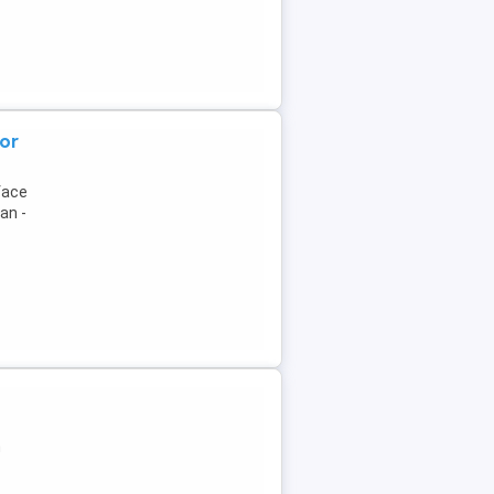
tor
face
an -
n