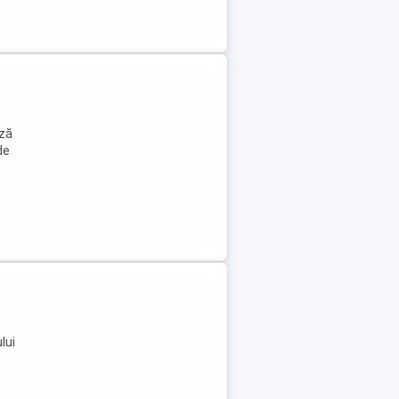
ază
de
lui