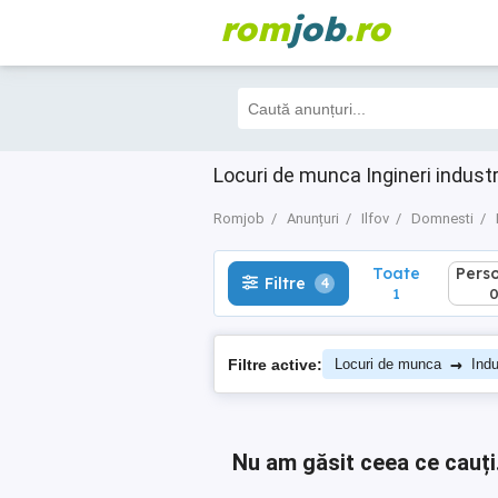
rom
job
.ro
Toate
Perso
Filtre
4
1
0
Locuri de munca Ingineri indust
Romjob
Anunțuri
Ilfov
Domnesti
Toate
Pers
Filtre
4
1
→
Filtre active:
Locuri de munca
Indu
Nu am găsit ceea ce cauți