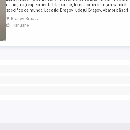
de angajaţi experimentaţi la cunoaşterea domeniului şi a sarcinilor
specifice de muncă. Locație: Brașov, județul Brașov, Abator păsări
Brașov Cerințe: - certficat de ...
Brasov, Brasov
1 ianuarie