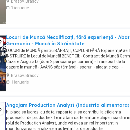
Brasov, Brasov
1 ianuarie
Locuri de Muncă Necalificați, fără experiență - Aba
Germania - Muncă în Străinătate
LOCURI de MUNCĂ pentru BĂRBAȚI, CUPLURI FĂRĂ Experiență! Se 
INSTRUIRE la Locul de Muncă! BENEFICII: - Contract de Muncă Germ
Cazare Asigurată (doar 2 persoane pe cameră) - Transport de la
cazare la muncă - AVANS săptămânal - sporuri - alocație copii -
Asigurare Medicală - Concediu Plătit Se ...
Brasov, Brasov
1 ianuarie
Angajam Production Analyst (industria alimentara)
Iti place sa lucrezi cu date, rapoarte si sa contribui la eficienta
proceselor de productie? Te invitam sa te alaturi echipei noastre i
rolul de Production Analyst, unde vei avea un rol important in
monitorizarea si analizarea activitatilor de productie.