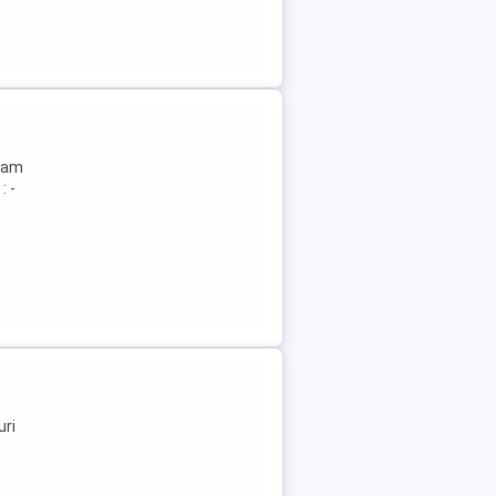
ajam
: -
uri