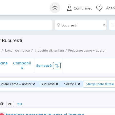
ane
Companii
Sortează
Agenț
Contul meu
3
 1Bucuresti
Locuri de munca
Industrie alimentara
Prelucrare carne – abator
oane
Companii
Sortează
3
ucrare carne – abator
Bucuresti
Sector 1
Șterge toate filtrele
nă:
20
50