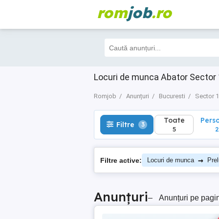
rom
job
.ro
Toate
Perso
Filtre
3
5
2
Locuri de munca Abator Sector
Romjob
Anunțuri
Bucuresti
Sector 1
Toate
Pers
Filtre
3
5
2
→
Filtre active:
Locuri de munca
Prel
Anunțuri
–
Anunțuri pe pagi