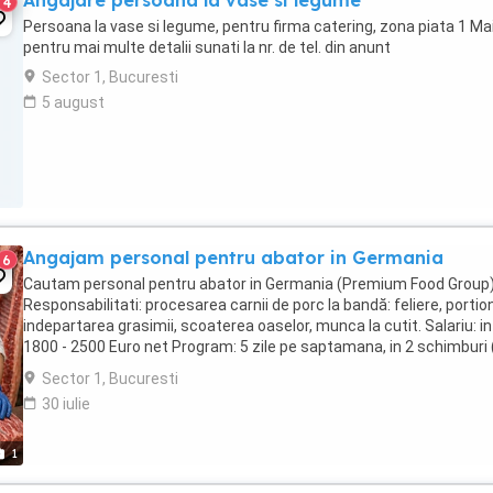
Angajare persoana la vase si legume
4
Persoana la vase si legume, pentru firma catering, zona piata 1 Mai
pentru mai multe detalii sunati la nr. de tel. din anunt
Sector 1, Bucuresti
5 august
Angajam personal pentru abator in Germania
6
Cautam personal pentru abator in Germania (Premium Food Group)
Responsabilitati: procesarea carnii de porc la bandă: feliere, portio
indepartarea grasimii, scoaterea oaselor, munca la cutit. Salariu: in
1800 - 2500 Euro net Program: 5 zile pe saptamana, in 2 schimburi 
noapte), cu posibilitate ...
Sector 1, Bucuresti
30 iulie
1