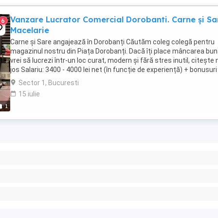
Vanzare Lucrator Comercial Dorobanti. Carne și Sa
6
Macelarie
Carne și Sare angajează în Dorobanți Căutăm coleg colegă pentru
magazinul nostru din Piața Dorobanți. Dacă îți place mâncarea bun
vrei să lucrezi într-un loc curat, modern și fără stres inutil, citește
jos Salariu: 3400 - 4000 lei net (în funcție de experiență) + bonusuri -
Sector 1, Bucuresti
15 iulie
1