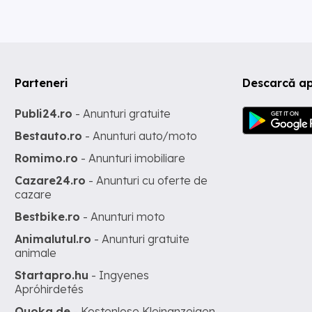
Parteneri
Descarcă ap
Publi24.ro
- Anunturi gratuite
Bestauto.ro
- Anunturi auto/moto
Romimo.ro
- Anunturi imobiliare
Cazare24.ro
- Anunturi cu oferte de
cazare
Bestbike.ro
- Anunturi moto
Animalutul.ro
- Anunturi gratuite
animale
Startapro.hu
- Ingyenes
Apróhirdetés
Quoka.de
- Kostenlose Kleinanzeigen