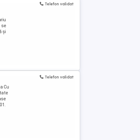
Telefon validat
ariu
e se
ă și
Telefon validat
na Cu
itate
ase
01.