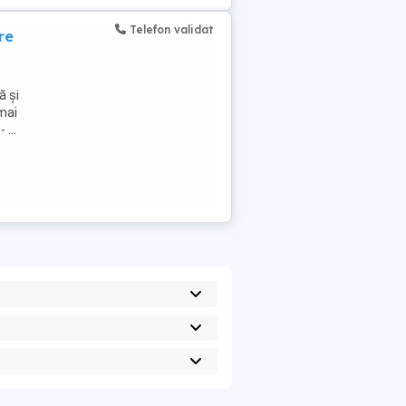
Telefon validat
re
ă și
 mai
 ...