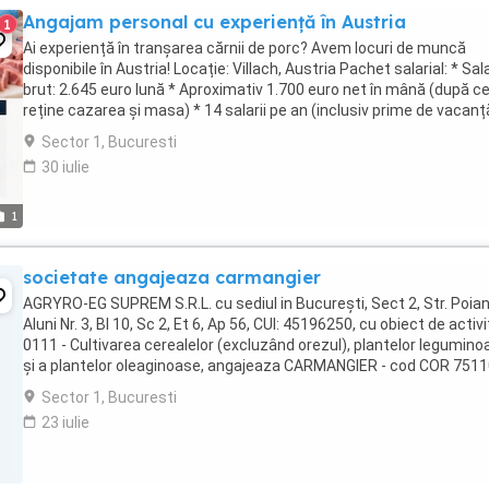
Angajam personal cu experiență în Austria
1
Ai experiență în tranșarea cărnii de porc? Avem locuri de muncă
disponibile în Austria! Locație: Villach, Austria Pachet salarial: * Sal
brut: 2.645 euro lună * Aproximativ 1.700 euro net în mână (după c
reține cazarea și masa) * 14 salarii pe an (inclusiv prime de vacanț
Crăciun) * ...
Sector 1, Bucuresti
30 iulie
1
societate angajeaza carmangier
AGRYRO-EG SUPREM S.R.L. cu sediul in Bucureşti, Sect 2, Str. Poia
Aluni Nr. 3, Bl 10, Sc 2, Et 6, Ap 56, CUI: 45196250, cu obiect de activ
0111 - Cultivarea cerealelor (excluzând orezul), plantelor legumino
şi a plantelor oleaginoase, angajeaza CARMANGIER - cod COR 7511
Cerinte: experienta ...
Sector 1, Bucuresti
23 iulie