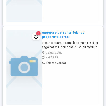
angajare personal fabrica
4
preparate carne
sectie preparate carne localizata in Galati
angajeaza: 1. persoana cu studii medii in
vederea intocmirii rapoartelor de gestiune
Galati, Galati
si productie. experienta in gestionarea
azi 05:24
stocurilor sau contabilitate primara. varsta
Telefon validat
cuprinsa intre 35-45 ani. 2. persoana cu
experienta de minim 2 ani intr o sectie ...