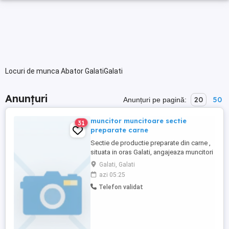
Locuri de munca Abator GalatiGalati
Anunțuri
20
50
Anunțuri pe pagină:
muncitor muncitoare sectie
31
preparate carne
Sectie de productie preparate din carne ,
situata in oras Galati, angajeaza muncitori
necalificati : -femei pentru curatenie in
Galati, Galati
sectia de productie si spalat navete
azi 05:25
program fix tura 1 6.30-15 si tura 2 12.30-
Telefon validat
21 cei interesati vor trimite cv cu date
contact si experienta