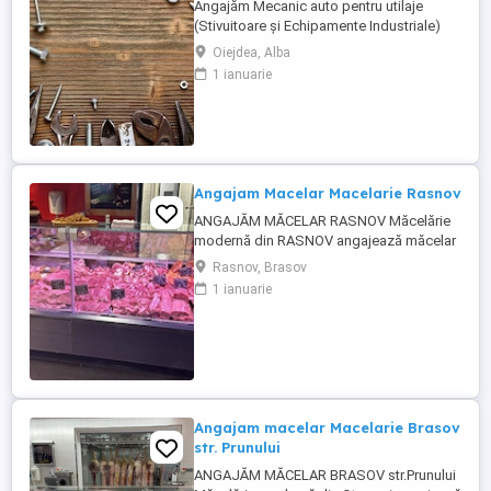
Angajăm Mecanic auto pentru utilaje
(Stivuitoare și Echipamente Industriale)
Suntem în căutarea unui mecanic cu
Oiejdea, Alba
experiență pentru întreținerea și repararea
1 ianuarie
utilajelor de manipulare, în special
stivuitoare și alte echipamente industriale
la abatorul de păsări din Oiejdea, jud.
Alba. Se lucrează doar ...
Angajam Macelar Macelarie Rasnov
ANGAJĂM MĂCELAR RASNOV Măcelărie
modernă din RASNOV angajează măcelar
cu experiență. Cerințe: Experiență în
Rasnov, Brasov
tranșarea și fasonarea cărnii de porc, vită
1 ianuarie
și pasăre; Seriozitate, atenție la detalii și
spirit de echipă; Respectarea normelor de
igienă și siguranță alimentară; Experiența
în prepararea produselor ...
Angajam macelar Macelarie Brasov
str. Prunului
ANGAJĂM MĂCELAR BRASOV str.Prunului