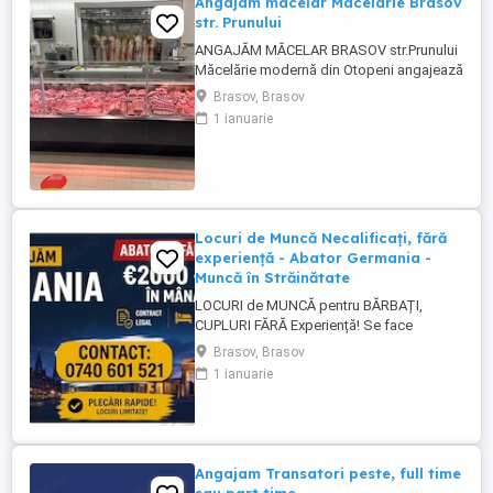
Angajam macelar Macelarie Brasov
str. Prunului
ANGAJĂM MĂCELAR BRASOV str.Prunului
Măcelărie modernă din Otopeni angajează
măcelar cu experiență. Cerințe: Experiență
Brasov, Brasov
în tranșarea și fasonarea cărnii de porc,
1 ianuarie
vită și pasăre; Seriozitate, atenție la detalii
și spirit de echipă; Respectarea normelor
de igienă și siguranță alimentară;
Experiența în ...
Locuri de Muncă Necalificați, fără
experiență - Abator Germania -
Muncă în Străinătate
LOCURI de MUNCĂ pentru BĂRBAȚI,
CUPLURI FĂRĂ Experiență! Se face
INSTRUIRE la Locul de Muncă! BENEFICII: -
Brasov, Brasov
Contract de Muncă German - Cazare
1 ianuarie
Asigurată (doar 2 persoane pe cameră) -
Transport de la cazare la muncă - AVANS
săptămânal - sporuri - alocație copii -
Asigurare Medicală - Concediu Plătit Se ...
Angajam Transatori peste, full time