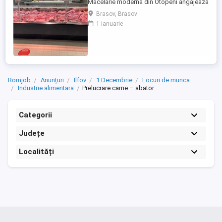
Măcelărie modernă din Otopeni angajează
măcelar cu experiență. Cerințe: Experiență
Brasov, Brasov
în tranșarea și fasonarea cărnii de porc,
1 ianuarie
vită și pasăre; Seriozitate, atenție la detalii
și spirit de echipă; Respectarea normelor
de igienă și siguranță alimentară;
Experiența în ...
Romjob
Anunțuri
Ilfov
1 Decembrie
Locuri de munca
Industrie alimentara
Prelucrare carne – abator
Categorii
Județe
Localități