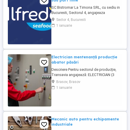
sau part time
SC Bistromar La Timona SRL, cu sediu in
Bucuresti, Sectorul 4, angajeaza
Transatori peste cu experienta de cel
Sector 4, Bucuresti
putin un an. Angajam persoane cu norma
1 ianuarie
intreaga, dar si part time: 4 sau 2 ore zi.
Oferim : - pachet salarial: 5500 - 6000 lei
net (format din salariu de incadrare,
tichete de masa (30 ...
Electrician mentenanță producție
abator păsări
Descriere Pentru sectorul de producție,
Transavia angajează: ELECTRICIAN (3
schimburi) Persoanele selectate vor
Brasov, Brasov
participa alături de angajaţi experimentaţi
1 ianuarie
la cunoaşterea domeniului şi a sarcinilor
specifice de muncă. Locație: Brașov,
județul Brașov, Abator păsări Brașov
Cerințe: - certficat de ...
Mecanic auto pentru echipamente
industriale