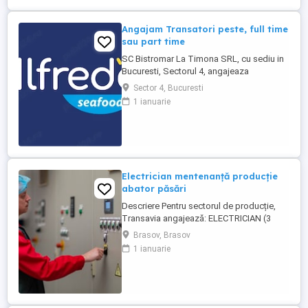
Asigurare Medicală - Concediu Plătit Se ...
Angajam Transatori peste, full time
sau part time
SC Bistromar La Timona SRL, cu sediu in
Bucuresti, Sectorul 4, angajeaza
Transatori peste cu experienta de cel
Sector 4, Bucuresti
putin un an. Angajam persoane cu norma
1 ianuarie
intreaga, dar si part time: 4 sau 2 ore zi.
Oferim : - pachet salarial: 5500 - 6000 lei
net (format din salariu de incadrare,
tichete de masa (30 ...
Electrician mentenanță producție
abator păsări
Descriere Pentru sectorul de producție,
Transavia angajează: ELECTRICIAN (3
schimburi) Persoanele selectate vor
Brasov, Brasov
participa alături de angajaţi experimentaţi
1 ianuarie
la cunoaşterea domeniului şi a sarcinilor
specifice de muncă. Locație: Brașov,
județul Brașov, Abator păsări Brașov
Cerințe: - certficat de ...