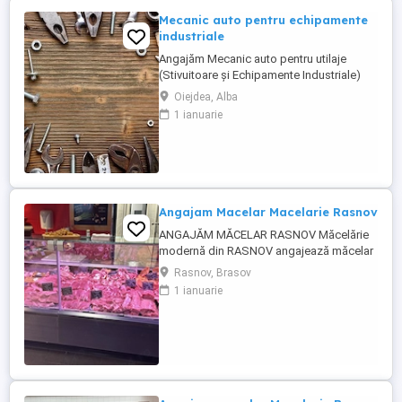
Mecanic auto pentru echipamente
industriale
Angajăm Mecanic auto pentru utilaje
(Stivuitoare și Echipamente Industriale)
Suntem în căutarea unui mecanic cu
Oiejdea, Alba
experiență pentru întreținerea și repararea
1 ianuarie
utilajelor de manipulare, în special
stivuitoare și alte echipamente industriale
la abatorul de păsări din Oiejdea, jud.
Alba. Se lucrează doar ...
Angajam Macelar Macelarie Rasnov
ANGAJĂM MĂCELAR RASNOV Măcelărie
modernă din RASNOV angajează măcelar
cu experiență. Cerințe: Experiență în
Rasnov, Brasov
tranșarea și fasonarea cărnii de porc, vită
1 ianuarie
și pasăre; Seriozitate, atenție la detalii și
spirit de echipă; Respectarea normelor de
igienă și siguranță alimentară; Experiența
în prepararea produselor ...