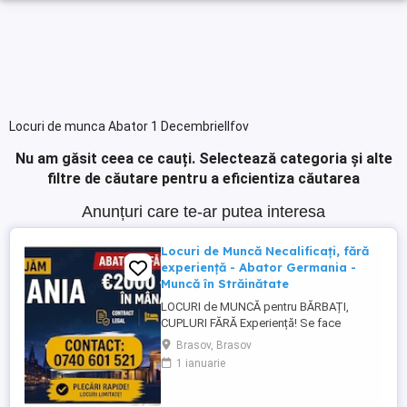
Locuri de munca Abator 1 DecembrieIlfov
Nu am găsit ceea ce cauți.
Selectează categoria și alte
filtre de căutare pentru a eficientiza căutarea
Anunțuri care te-ar putea interesa
Locuri de Muncă Necalificați, fără
experiență - Abator Germania -
Muncă în Străinătate
LOCURI de MUNCĂ pentru BĂRBAȚI,
CUPLURI FĂRĂ Experiență! Se face
INSTRUIRE la Locul de Muncă! BENEFICII: -
Brasov, Brasov
Contract de Muncă German - Cazare
1 ianuarie
Asigurată (doar 2 persoane pe cameră) -
Transport de la cazare la muncă - AVANS
săptămânal - sporuri - alocație copii -