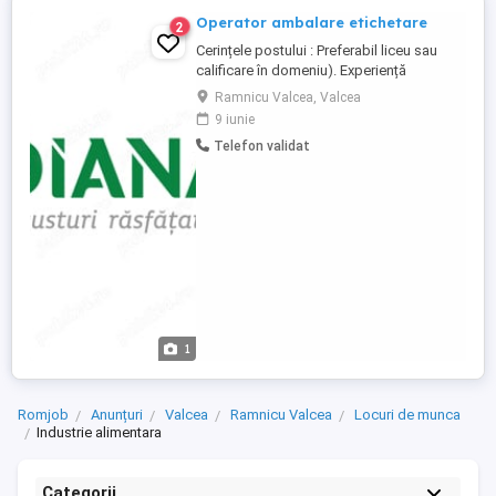
Operator ambalare etichetare
2
Cerințele postului : Preferabil liceu sau
calificare în domeniu). Experiență
anterioară în domeniu avantaj, dar nu
Ramnicu Valcea, Valcea
obligatoriu. Cunoștințe de bază în
9 iunie
operarea mașinilor automate de ambalare
Telefon validat
etichetare. Atenție la detalii și abilități de
verificare a produselor. Abilități de
comunicare și ...
1
Romjob
Anunțuri
Valcea
Ramnicu Valcea
Locuri de munca
Industrie alimentara
Categorii