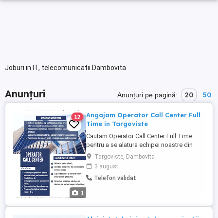
Joburi in IT, telecomunicatii Dambovita
Anunțuri
20
50
Anunțuri pe pagină:
Angajam Operator Call Center Full
12
Time in Targoviste
Cautam Operator Call Center Full Time
pentru a se alatura echipei noastre din
Targoviste. Candidatul ideal va fi o
Targoviste, Dambovita
persoana comunicativa, orientata catre
3 august
client si capabila sa gestioneze eficient
Telefon validat
apelurile telefonice. Responsabilitati: *
Preluarea si gestionarea apelurilor
1
telefonice. * Oferirea ...