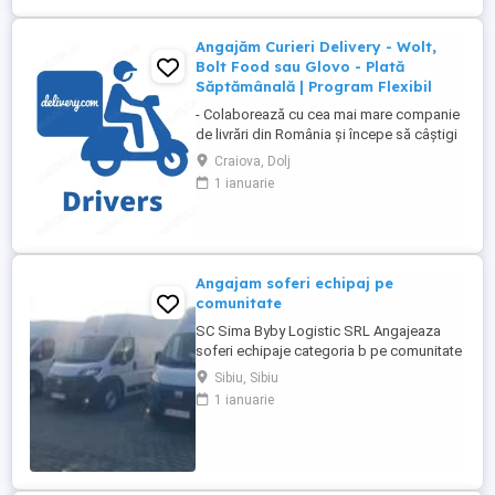
Angajăm Curieri Delivery - Wolt,
Bolt Food sau Glovo - Plată
Săptămânală | Program Flexibil
- Colaborează cu cea mai mare companie
de livrări din România și începe să câștigi
rapid! - Cerințe: Minim 18 ani Mijloc de
Craiova, Dolj
transport propriu (mașină, scuter,
1 ianuarie
motocicletă sau bicicletă) Telefon mobil
cu acces la internet - Ce oferim: Plată
săptămânală, fără întârzieri Bonusuri
atractive ...
Angajam soferi echipaj pe
comunitate
SC Sima Byby Logistic SRL Angajeaza
soferi echipaje categoria b pe comunitate
Se sta plecat 2 luni cu 2 săptămâni acasa
Sibiu, Sibiu
Pe mașini dube de 3.5t Fiat, Ford și
1 ianuarie
Renault Se face toată Europa Nu se
colectează colete ci se transporta marfa
dintr o tara în alta Detalii 1700e-1800e
Pentru mai multe detalii 0726800252
0740816788 ...