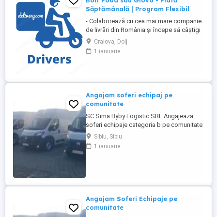
Bolt Food sau Glovo - Plată
Săptămânală | Program Flexibil
- Colaborează cu cea mai mare companie
de livrări din România și începe să câștigi
rapid! - Cerințe: Minim 18 ani Mijloc de
Craiova, Dolj
transport propriu (mașină, scuter,
1 ianuarie
motocicletă sau bicicletă) Telefon mobil
cu acces la internet - Ce oferim: Plată
săptămânală, fără întârzieri Bonusuri
atractive ...
Angajam soferi echipaj pe
comunitate
SC Sima Byby Logistic SRL Angajeaza
soferi echipaje categoria b pe comunitate
Se sta plecat 2 luni cu 2 săptămâni acasa
Sibiu, Sibiu
Pe mașini dube de 3.5t Fiat, Ford și
1 ianuarie
Renault Se face toată Europa Nu se
colectează colete ci se transporta marfa
dintr o tara în alta Detalii 1700e-1800e
Pentru mai multe detalii 0726800252
0740816788 ...
Angajam Soferi Echipaje pe
comunitate