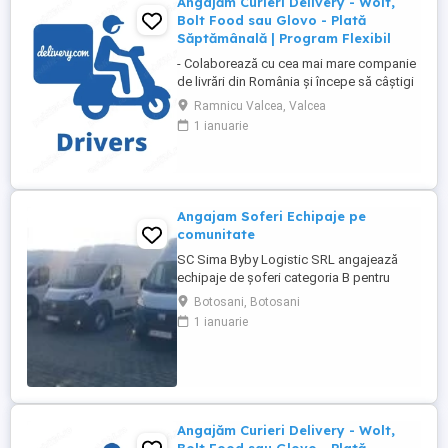
Angajăm Curieri Delivery - Wolt,
Bolt Food sau Glovo - Plată
Săptămânală | Program Flexibil
- Colaborează cu cea mai mare companie
de livrări din România și începe să câștigi
rapid! - Cerințe: Minim 18 ani Mijloc de
Ramnicu Valcea, Valcea
transport propriu (mașină, scuter,
1 ianuarie
motocicletă sau bicicletă) Telefon mobil
cu acces la internet - Ce oferim: Plată
săptămânală, fără întârzieri Bonusuri
atractive ...
Angajam Soferi Echipaje pe
comunitate
SC Sima Byby Logistic SRL angajează
echipaje de șoferi categoria B pentru
transport internațional (comunitate)!
Botosani, Botosani
Căutăm echipaje formate din 2 șoferi,
1 ianuarie
posesori ai permisului categoria B, pentru
transport internațional de marfă. Oferim:
Salariu între 1.800 și 2.200 Program: 2 luni
plecați 2 săptămâni ...
Angajăm Curieri Delivery - Wolt,