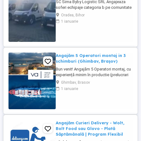
SC Sima Byby Logistic SRL Angajeaza
soferi echipaje categoria b pe comunitate
Se sta plecat 2 luni cu 2 săptămâni acasa
Oradea, Bihor
Pe mașini dube de 3.5t Fiat, Ford și
1 ianuarie
Renault Se face toată Europa Nu se
colectează colete ci se transporta marfa
dintr o tara în alta Detalii 1700e-1800e
Pentru mai multe detalii 0726800252
0740816788 ...
Angajăm 5 Operatori montaj in 3
schimburi (Ghimbav, Brașov)
Bun venit! Angajăm 5 Operatori montaj, cu
experiență minim în productie (prelucrari
prin aschiere). Căutăm persoane serioase,
Ghimbav, Brasov
dornice să învețe și să muncească, se va
1 ianuarie
oferi instruire la locul de muncă. Program:
3 schimburi - schimbul 1: 06.45-14.30 -
schimbul 2: 14.30-22.30 - schimbul 3:
22.30-6:30 ...
Angajăm Curieri Delivery - Wolt,
Bolt Food sau Glovo - Plată
Săptămânală | Program Flexibil