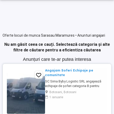
Oferte locuri de munca Sarasau Maramures • Anunturi angajari
Nu am găsit ceea ce cauți.
Selectează categoria și alte
filtre de căutare pentru a eficientiza căutarea
Anunțuri care te-ar putea interesa
Angajam Soferi Echipaje pe
comunitate
SC Sima Byby Logistic SRL angajează
echipaje de șoferi categoria B pentru
transport internațional (comunitate)!
Botosani, Botosani
Căutăm echipaje formate din 2 șoferi,
1 ianuarie
posesori ai permisului categoria B, pentru
transport internațional de marfă. Oferim:
Salariu între 1.800 și 2.200 Program: 2 luni
plecați 2 săptămâni ...