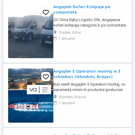
Angajam Soferi Echipaje pe
comunitate
SC Sima Byby Logistic SRL Angajeaza
soferi echipaje categoria b pe comunitate
Se sta plecat 2 luni cu 2 săptămâni acasa
Oradea, Bihor
Pe mașini dube de 3.5t Fiat, Ford și
1 ianuarie
Renault Se face toată Europa Nu se
colectează colete ci se transporta marfa
dintr o tara în alta Detalii 1700e-1800e
Pentru mai multe detalii 0726800252
0740816788 ...
Angajăm 5 Operatori montaj in 3
schimburi (Ghimbav, Brașov)
Bun venit! Angajăm 5 Operatori montaj, cu
experiență minim în productie (prelucrari
prin aschiere). Căutăm persoane serioase,
Ghimbav, Brasov
dornice să învețe și să muncească, se va
1 ianuarie
oferi instruire la locul de muncă. Program:
3 schimburi - schimbul 1: 06.45-14.30 -
schimbul 2: 14.30-22.30 - schimbul 3:
22.30-6:30 ...