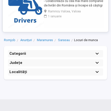
- Colaborează cu cea mai mare companie
de livrări din România și începe să câștigi
rapid! - Cerințe: Minim 18 ani Mijloc de
Ramnicu Valcea, Valcea
transport propriu (mașină, scuter,
1 ianuarie
motocicletă sau bicicletă) Telefon mobil
cu acces la internet - Ce oferim: Plată
săptămânală, fără întârzieri Bonusuri
atractive ...
Romjob
Anunțuri
Maramures
Sarasau
Locuri de munca
Categorii
Județe
Localități