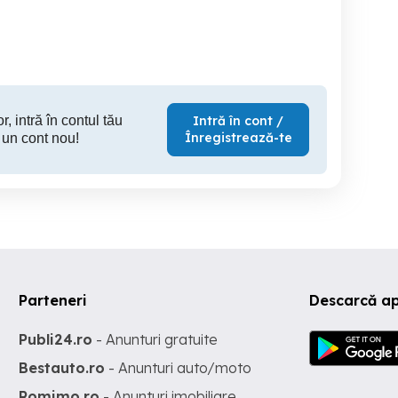
PERSONALA
județul TIMIS Franciza
Cluj-Napoca
Timisoara
B
Personală
r, intră în contul tău
Intră în cont /
Înregistrează-te
 un cont nou!
Parteneri
Descarcă ap
Publi24.ro
- Anunturi gratuite
Bestauto.ro
- Anunturi auto/moto
Romimo.ro
- Anunturi imobiliare