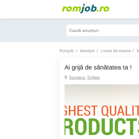
rom
job
.ro
Romjob
Anunțuri
Locuri de munca
M
Ai grijă de sănătatea ta !
Suceava
,
Scheia