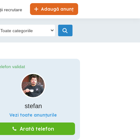
Adaugă anunț
ii recrutare
elefon validat
stefan
Vezi toate anunțurile
Arată telefon