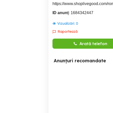
https://www.shoplivegood.com/ro
ID anunț
: 1684342447
Vizualizări:
0
Raportează
Arată telefon
Anunțuri recomandate
Persoana cu handicap caut
Colaborare p
un loc de muncă cu
Man
jumătate de normă urgent
UNI