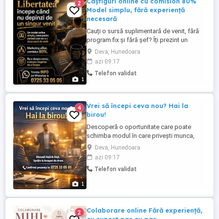
Câștiguri online cu comision 80%
2
Model simplu, fără experiență
necesară
Cauți o sursă suplimentară de venit, fără
program fix și fără șef? Îți prezint un
model de marketing afiliat online, simplu
Deva, Hunedoara
și replicabil, potrivit atât pentru începători,
azi 09:17
cât și pentru cei care vor să-și diversifice
Telefon validat
veniturile. Comision recurent lunar de 80%
1
Lucrezi de oriunde, de pe laptop sau ...
Vrei să începi ceva nou? Hai la
4
birou!
Descoperă o oportunitate care poate
schimba modul în care privești munca,
timpul și venitul. Totul începe cu o discuție
Deva, Hunedoara
sinceră, față în față, într-un mediu
azi 09:17
profesionist și relaxat. La birou vei primi
Telefon validat
sprijin concret pentru primii pași. Confirmă
prezența sau cere detalii la telefon wh ...
1
Colaborare online Fără experiență,
2