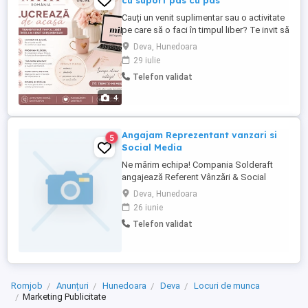
cu suport pas cu pas
Cauți un venit suplimentar sau o activitate
pe care să o faci în timpul liber? Te invit să
descoperi oportunitatea MIHI! Înscriere
Deva, Hunedoara
GRATUITĂ Primești un bonus de 5 Euro la
29 iulie
crearea contului. Ai propriul magazin
Telefon validat
online. Comenzile sunt procesate și livrate
direct de companie către clienți. Poți lucra
4
...
Angajam Reprezentant vanzari si
5
Social Media
Ne mărim echipa! Compania Solderaft
angajează Referent Vânzări & Social
Media. Căutăm o persoană organizată,
Deva, Hunedoara
atentă la detalii și comunicativă, care să
26 iunie
ne ajute în activitatea administrativă și de
Telefon validat
promovare online. Responsabilități:
Întocmirea și transmiterea ofertelor
comerciale Lansarea comenzilor ...
Romjob
Anunțuri
Hunedoara
Deva
Locuri de munca
Marketing Publicitate