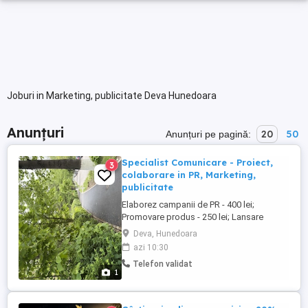
Joburi in Marketing, publicitate Deva Hunedoara
Anunțuri
20
50
Anunțuri pe pagină:
Specialist Comunicare - Proiect,
3
colaborare in PR, Marketing,
publicitate
Elaborez campanii de PR - 400 lei;
Promovare produs - 250 lei; Lansare
produs - 800 lei; Campanii promotionale -
Deva, Hunedoara
200 lei. Poza: arhiva personala, site ul nu
azi 10:30
ma lasa sa pun o reclama la tigari, Camel..
Telefon validat
ATENTIE: anuntul este postat, fiindca eu
1
creez cele mentionate. In ciuda faptului ca
ma simt flatata, ...