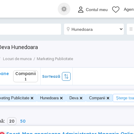
ane
Companii
Sortează
Agenț
Contul meu
1
e Deva Hunedoara
Locuri de munca
Marketing Publicitate
oane
Companii
Sortează
1
eting Publicitate
Hunedoara
Deva
Companii
Șterge toat
nă:
20
50