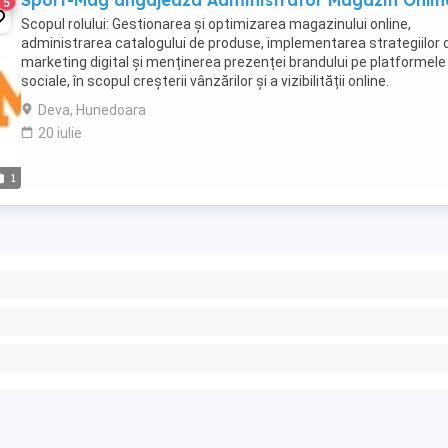
Sport-Mag angajeaza Administrator Magazin Onlin
5
Scopul rolului: Gestionarea și optimizarea magazinului online,
administrarea catalogului de produse, implementarea strategiilor 
marketing digital și menținerea prezenței brandului pe platformele
sociale, în scopul creșterii vânzărilor și a vizibilității online.
Responsabilități principale: 1. Administrare ...
Deva, Hunedoara
20 iulie
1