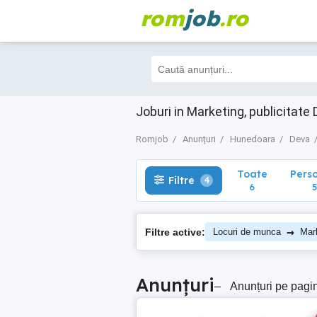
rom
job
.ro
Toate
Perso
Filtre
4
6
5
Joburi in Marketing, publicitat
Romjob
Anunțuri
Hunedoara
Deva
Toate
Pers
Filtre
4
6
5
→
Filtre active:
Locuri de munca
Mark
Anunțuri
–
Anunțuri pe pagi