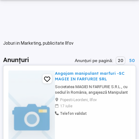
Joburi in Marketing, publicitate Ilfov
Anunțuri
20
50
Anunțuri pe pagină:
Angajam manipulant marfuri -SC
MAGIE IN FARFURIE SRL
Societatea MAGIEI N FARFURIE S.R.L., cu
sediul în România, angajează Manipulant
Mărfuri (Cod COR 933303).Cerințe
Popesti-Leordeni, Ilfov
post:Studii minime obligatorii (învățământ
17 iulie
primar gimnazial);Seriozitate,
Telefon validat
punctualitate și rezistență la efort
fizic;Abilități de organizare a mărfurilor în
depozit;Experiența pe un post similar ...