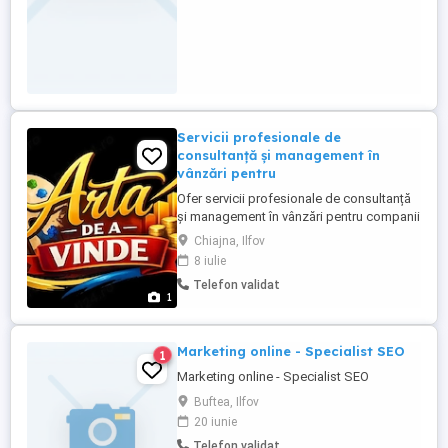
Servicii profesionale de
consultanță și management în
vânzări pentru
Ofer servicii profesionale de consultanță
și management în vânzări pentru companii
și antreprenori care doresc să își crească
Chiajna, Ilfov
performanța și profitabilitatea. Servicii
8 iulie
oferite: Dezvoltarea strategiilor de vânzări
Telefon validat
Organizarea și coordonarea echipelor
1
comerciale Optimizarea proceselor de
vânzare ...
Marketing online - Specialist SEO
1
Marketing online - Specialist SEO
Buftea, Ilfov
20 iunie
Telefon validat