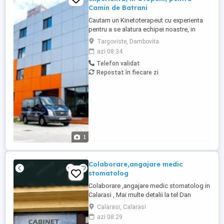
Camin de Batrani
Cautam un Kinetoterapeut cu experienta
pentru a se alatura echipei noastre, in
cadrul Centrului de Asistenta Medicala,
Targoviste, Dambovita
Recuperare si Ingrijire Persoane Varstnice
azi 08:34
din OTOPENI. Candidatul ideal va fi o
Telefon validat
persoana dedicata, cu pasiune pentru
Repostat în fiecare zi
recuperarea medicala si o capacitate
dovedita de a lucra eficient ...
1
Colaborare,angajare medic
stomatolog
Colaborare ,angajare medic stomatolog in
Calarasi , Mai multe detalii la tel Dan
Calarasi, Calarasi
azi 08:29