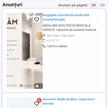
Anunțuri
20
50
Anunțuri pe pagină:
Angajăm asistentă medicală
stomatologie
ANGAJĂM ASISTENTĂ MEDICALĂ
CERINȚE: Diplomă de asistent medical
generalist. Experiență într-un cabinet
Satu Mare, Satu Mare
stomatologic. Spirit de echipă și atitudine
azi 09:11
pozitivă. Seriozitate și responsabilitate.
Telefon validat
Cunoștințe de sterilizare a
instrumentarului. CE OFERIM: Salariu
atractiv. Mediu de lucru modern. ...
1
Asistent Medical Bloc Operator-
2
Dental