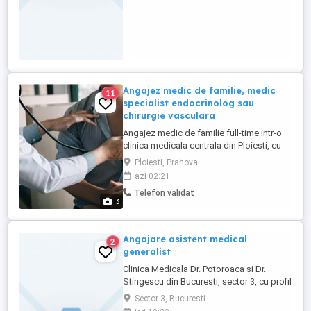
Angajez medic de familie, medic
11
specialist endocrinolog sau
chirurgie vasculara
Angajez medic de familie full-time intr-o
clinica medicala centrala din Ploiesti, cu
toate dotarile necesare pentru medic, cu
Ploiesti, Prahova
servicii medicale decontate prin C.A.S.-
azi 02:21
Prahova. Incheiem contract de colaborare
Telefon validat
si cu medicii specialisti, in urmatoarele
3
specialitati : - endocrinologie ; - chirurgie
vasculară. Daca ...
Angajare asistent medical
2
generalist
Clinica Medicala Dr. Potoroaca si Dr.
Stingescu din Bucuresti, sector 3, cu profil
psihiatrie pediatrica, psihiatrie, neurologie
Sector 3, Bucuresti
pediatrica, psihologie, ofera post de