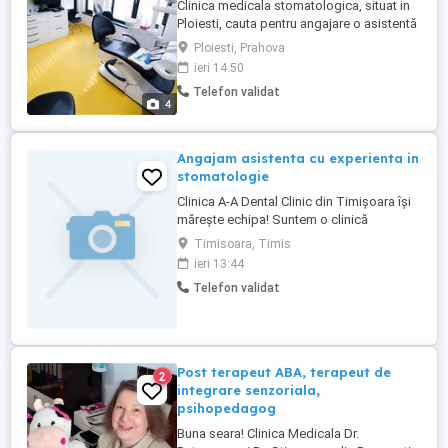
Clinica medicala stomatologica, situat in
Ploiesti, cauta pentru angajare o asistentă
medicală. Solicitarile noastre sunt :
Ploiesti, Prahova
responsabilitate, flexibilitate, capacitate
ieri 14:50
de a lucra în echipă, trebuind o minima
Telefon validat
experienta in domeniul stomatologic.
4
Pentru angajare se solicita : Certificat de
Membru in Ordinul ...
Angajam asistenta cu experienta in
stomatologie
Clinica A-A Dental Clinic din Timișoara își
mărește echipa! Suntem o clinică
modernă, aflată chiar în zona centrală, și
Timisoara, Timis
căutăm o asistentă stomatologică
ieri 13:44
dedicată și entuziastă, care să ne ajute să
Telefon validat
oferim pacienților noștri cele mai bune
experiențe. Ce ne dorim de la tine: Studii
de specialitate ...
Post terapeut ABA, terapeut de
2
integrare senzoriala,
psihopedagog
Buna seara! Clinica Medicala Dr.