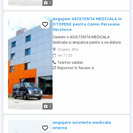
1
Angajam ASISTENTA MEDICALA in
OTOPENI pentru Camin Persoane
Varstnice
Cautam o ASISTENTA MEDICALA
dedicata si empatica pentru a se alatura
echipei noastre din OTOPENI, intr-un
Otopeni, Ilfov
Camin de Persoane Varstnice. Candidatul
ieri 17:20
ideal va fi responsabil a pentru acordarea
Telefon validat
ingrijirilor medicale de baza rezidentilor,
Repostat în fiecare zi
monitorizarea starii de sanatate,
administrarea medicamentelor conform ...
1
angajare asistenta medicala
interna