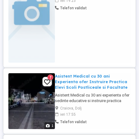
ieri 19:23
asistent medical generalist. Sunt necesare
Telefon validat
aviz de libera practica, asigurare
malpraxis, cunoasterea sistemului Atlas
de raportare catre ...
Asistent Medical cu 30 ani
7
Experienta ofer Instruire Practica
Elevi Scoli Postliceale si Facultate
Asistent Medical cu 30 ani experienta ofer
sedinte educative si instruire practica
pentru elevele scolilor postliceale sanitare
Craiova, Dolj
si facultatilor cu profil de asistent medical,
ieri 17:55
care nu au reusit sa participle sufficient la
Telefon validat
practica din spital sau doresc sa-si
1
imbunatateasca abilitatile. Lucrez cu
rabdare, ...