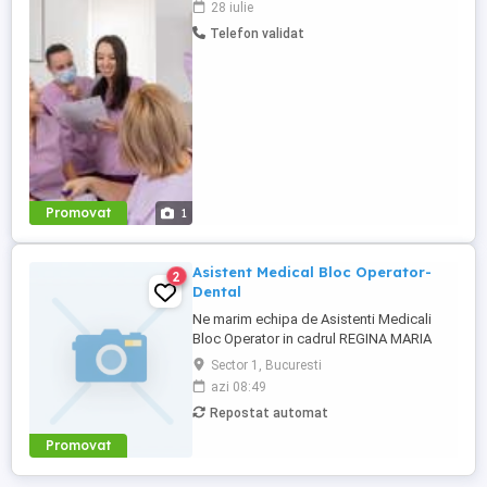
28 iulie
stomatologie și îți dorești o carieră pe
Telefon validat
termen lung într-un mediu profesional
stabil, unde ești tratată cu respect, atunci
te așteptăm în echipa noastră! ...
Promovat
1
Asistent Medical Bloc Operator-
2
Dental
Ne marim echipa de Asistenti Medicali
Bloc Operator in cadrul REGINA MARIA
Dental Clinics! Avand alaturi tehnologie de
Sector 1, Bucuresti
ultima generatie, colegii nostri ofera
azi 08:49
ingrijire medicala de calitate pentru
Repostat automat
sanatatea dentara a pacientilor, oferindu-
le siguranta si mai multa incredere in
Promovat
zambetul lor. Sa-ti ...