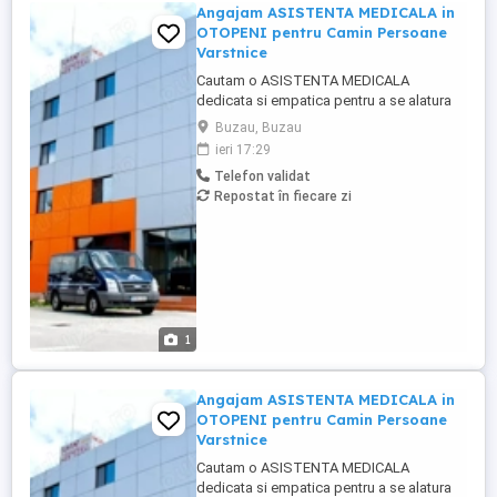
Angajam ASISTENTA MEDICALA in
OTOPENI pentru Camin Persoane
Varstnice
Cautam o ASISTENTA MEDICALA
dedicata si empatica pentru a se alatura
echipei noastre din OTOPENI, intr-un
Buzau, Buzau
Camin de Persoane Varstnice. Candidatul
ieri 17:29
ideal va fi responsabil a pentru acordarea
Telefon validat
ingrijirilor medicale de baza rezidentilor,
Repostat în fiecare zi
monitorizarea starii de sanatate,
administrarea medicamentelor conform ...
1
Angajam ASISTENTA MEDICALA in
OTOPENI pentru Camin Persoane
Varstnice
Cautam o ASISTENTA MEDICALA
dedicata si empatica pentru a se alatura