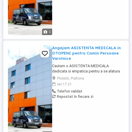
administrarea medicamentelor conform ...
1
Angajam ASISTENTA MEDICALA in
OTOPENI pentru Camin Persoane
Varstnice
Cautam o ASISTENTA MEDICALA
dedicata si empatica pentru a se alatura
echipei noastre din OTOPENI, intr-un
Ploiesti, Prahova
Camin de Persoane Varstnice. Candidatul
ieri 17:21
ideal va fi responsabil a pentru acordarea
Telefon validat
ingrijirilor medicale de baza rezidentilor,
Repostat în fiecare zi
monitorizarea starii de sanatate,
administrarea medicamentelor conform ...