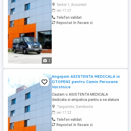
echipei noastre din OTOPENI, intr-un
Sector 1, Bucuresti
Camin de Persoane Varstnice. Candidatul
ieri 17:27
ideal va fi responsabil a pentru acordarea
Telefon validat
ingrijirilor medicale de baza rezidentilor,
Repostat în fiecare zi
monitorizarea starii de sanatate,
administrarea medicamentelor conform ...
1
Angajam ASISTENTA MEDICALA in
OTOPENI pentru Camin Persoane
Varstnice
Cautam o ASISTENTA MEDICALA
dedicata si empatica pentru a se alatura
echipei noastre din OTOPENI, intr-un
Targoviste, Dambovita
Camin de Persoane Varstnice. Candidatul
ieri 17:22
ideal va fi responsabil a pentru acordarea
Telefon validat
ingrijirilor medicale de baza rezidentilor,
Repostat în fiecare zi
monitorizarea starii de sanatate,