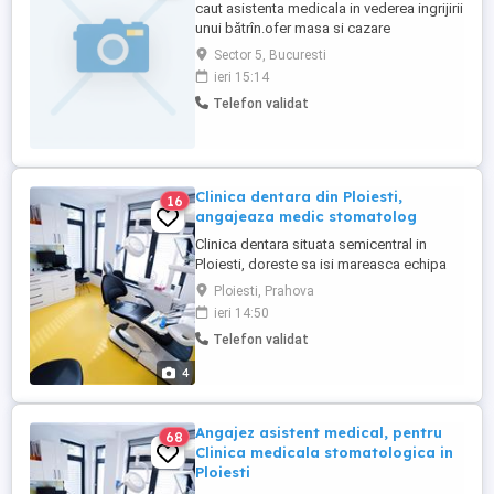
caut asistenta medicala in vederea ingrijirii
unui bătrîn.ofer masa si cazare
Sector 5, Bucuresti
ieri 15:14
Telefon validat
Clinica dentara din Ploiesti,
16
angajeaza medic stomatolog
Clinica dentara situata semicentral in
Ploiesti, doreste sa isi mareasca echipa
de medici stomatoloigi deja existenti cu
Ploiesti, Prahova
vechime in cadrul clinicii, angajand medici
ieri 14:50
stomatologi cu minim experienta de 1 an.
Telefon validat
Angajam si medic chirurgie BMF. In cadrul
clinicii sunt oferite tratamente
4
interdisciplinare, realizate ...
Angajez asistent medical, pentru
68
Clinica medicala stomatologica in
Ploiesti