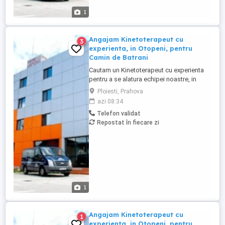
1
Angajam Kinetoterapeut cu
3
experienta, in Otopeni, pentru
Camin de Batrani
Cautam un Kinetoterapeut cu experienta
pentru a se alatura echipei noastre, in
cadrul Centrului de Asistenta Medicala,
Ploiesti, Prahova
Recuperare si Ingrijire Persoane Varstnice
azi 08:34
din OTOPENI. Candidatul ideal va fi o
Telefon validat
persoana dedicata, cu pasiune pentru
Repostat în fiecare zi
recuperarea medicala si o capacitate
dovedita de a lucra eficient ...
1
Angajam Kinetoterapeut cu
1
experienta, in Otopeni, pentru