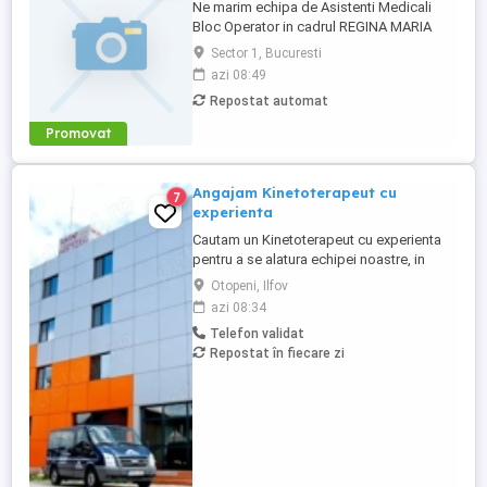
Ne marim echipa de Asistenti Medicali
Bloc Operator in cadrul REGINA MARIA
Dental Clinics! Avand alaturi tehnologie de
Sector 1, Bucuresti
ultima generatie, colegii nostri ofera
azi 08:49
ingrijire medicala de calitate pentru
Repostat automat
sanatatea dentara a pacientilor, oferindu-
le siguranta si mai multa incredere in
Promovat
zambetul lor. Sa-ti ...
Angajam Kinetoterapeut cu
7
experienta
Cautam un Kinetoterapeut cu experienta
pentru a se alatura echipei noastre, in
cadrul Centrului de Asistenta Medicala,
Otopeni, Ilfov
Recuperare si Ingrijire Persoane Varstnice
azi 08:34
din OTOPENI. Angajam si persoane din
Telefon validat
provincie. Cazare si masa asigurate in
Repostat în fiecare zi
conditii optime. Candidatul ideal va fi o
persoana dedicata, ...