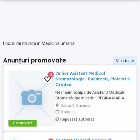
Locuri de munca in Medicina umana
Anunțuri promovate
Vezi toate
Junior Asistent Medical
3
Stomatologie- Bucuresti, Ploiesti si
Oradea
Ne marim echipa de Asistenti Medicali
Stomatologie in cadrul REGINA MARIA
Dental Clinics! Avand alaturi tehnologie de
Sector 2, Bucuresti
ultima generatie, colegii nostri ofera
4 august
ingrijire medicala de calitate pentru
Repostat automat
sanatatea dentara a pacientilor, oferindu-
Promovat
le siguranta si mai multa incredere in
zambetul lor. Sa-ti povestim ...