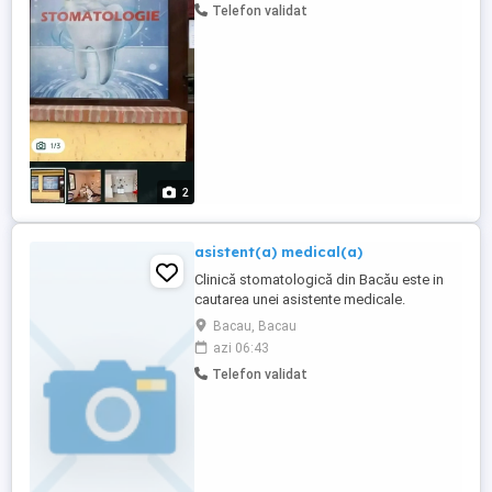
Telefon validat
2
asistent(a) medical(a)
Clinică stomatologică din Bacău este in
cautarea unei asistente medicale.
Programul de lucru este de luni-vineri, în
Bacau, Bacau
schimburi. Așteptăm CV-ul persoanelor
azi 06:43
interesate.
Telefon validat