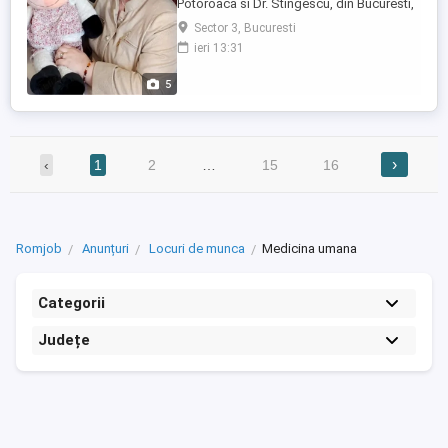
Potoroaca si Dr. Stingescu, din Bucuresti,
sectorul 3, cu profil psihiatrie pediatrica,
Sector 3, Bucuresti
psihiatrie, psihologie, neurologie
ieri 13:31
pediatrica, ofera colaborare pentru
psihologi clinicieni, terapeuti,
5
psihopedagogi, pentru a mari echipa ce
se ocupa de dificultatile copilor cu ...
›
‹
1
2
…
15
16
Romjob
Anunțuri
Locuri de munca
Medicina umana
Categorii
Județe