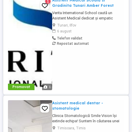
Asistent Medical Scoala si
1
Gradinita Tunari Amber Forest
Verita International School caută un
Asistent Medical dedicat și empatic
pentru campusul din Tunari, Ilfov in cadrul
Tunari, Ilfov
Amber Forest. Vei juca un rol esențial în
6 august
asigurarea unui mediu sigur și sănătos
Telefon validat
pentru elevi și comunitatea școlară.
Repostat automat
Responsabilități principale: Acordarea
primului ajutor în caz de ...
Promovat
1
Asistent medical dentar -
stomatologie
Clinica Stomatologică Smile Vision își
extinde echipa! Suntem în căutarea unei
asistente stomatologie organizate si
Timisoara, Timis
energice. Dacă ești pasionată de