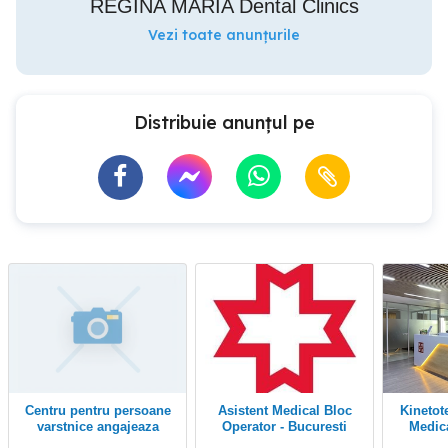
REGINA MARIA Dental Clinics
Vezi toate anunțurile
Distribuie anunțul pe
Centru pentru persoane
Asistent Medical Bloc
Kinetoterapeut Asistent
varstnice angajeaza
Operator - Bucuresti
Medical Clinic
Asistenta medicala
specia