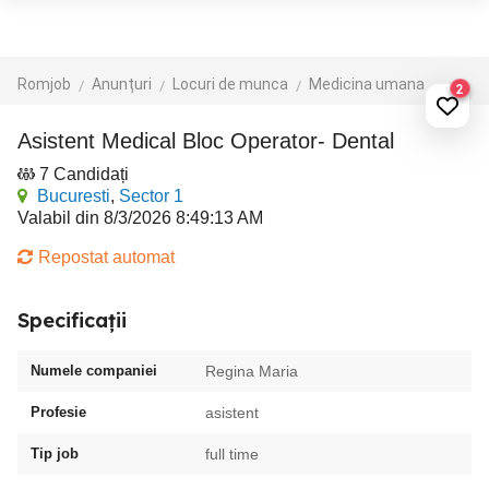
Romjob
Anunțuri
Locuri de munca
Medicina umana
2
Asistent Medical Bloc Operator- Dental
7 Candidați
Bucuresti
,
Sector 1
Valabil din 8/3/2026 8:49:13 AM
Repostat automat
Specificații
Numele companiei
Regina Maria
Profesie
asistent
Tip job
full time